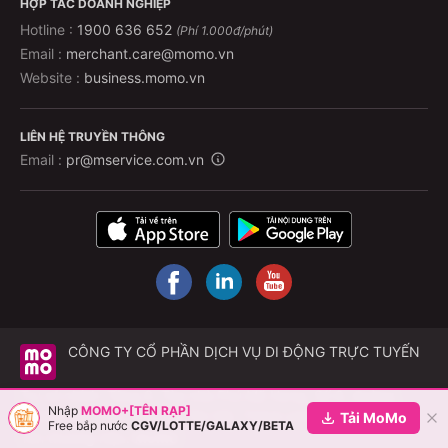
HỢP TÁC DOANH NGHIỆP
Hotline :
1900 636 652
(Phí 1.000đ/phút)
Email :
merchant.care@momo.vn
Website :
business.momo.vn
LIÊN HỆ TRUYỀN THÔNG
Email :
pr@mservice.com.vn
CÔNG TY CỔ PHẦN DỊCH VỤ DI ĐỘNG TRỰC TUYẾN
Trụ sở chính: Tầng 6, Tòa nhà Phú Mỹ Hưng, Số 8, đường
Nhập
MOMO+[TÊN RẠP]
Hoàng Văn Thái, Phường Tân Mỹ, Thành phố Hồ Chí Minh
Tải MoMo
Free bắp nước
CGV/LOTTE/GALAXY/BETA
Tên thương hiệu:
MoMo