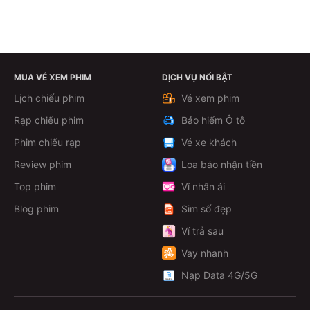
MUA VÉ XEM PHIM
DỊCH VỤ NỔI BẬT
Lịch chiếu phim
Vé xem phim
Rạp chiếu phim
Bảo hiểm Ô tô
Phim chiếu rạp
Vé xe khách
Review phim
Loa báo nhận tiền
Top phim
Ví nhân ái
Blog phim
Sim số đẹp
Ví trả sau
Vay nhanh
Nạp Data 4G/5G