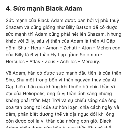
4. Sức mạnh Black Adam
Sức mạnh của Black Adam được ban bởi vị phù thuỷ
Shazam và cũng giống như Billy Batson để có được
sức mạnh thì Adam cũng phải hét lên Shazam. Nhưng
khác với Billy, sáu vị thần của Adam là thần Ai Cập
gồm: Shu - Heru - Amon - Zehuti - Aton - Mehen còn
của Billy là 6 vị thần Hy Lạp gồm: Solomon -
Hercules - Atlas - Zeus - Achilles - Mercury.
Về Adam, hắn có được sức mạnh đầu tiên là của thần
Shu, Shu một trong bốn vị thần nguyên thuỷ của Ai
Cập hiện thân của không khí thuộc bộ chín thần vĩ
đại của Heliopolis, ông là vị thần ánh sáng nhưng
không phải thần Mặt Trời và sự chiếu sáng của ông
xóa tan bóng tối của sự hỗn loạn, chia cách ngày và
đêm, phân biệt dương thế và địa ngục đôi khi ông
còn được coi là vị thần của những cơn gió. Black
Adam nhận được sức bền bỉ của thần Shu có thể