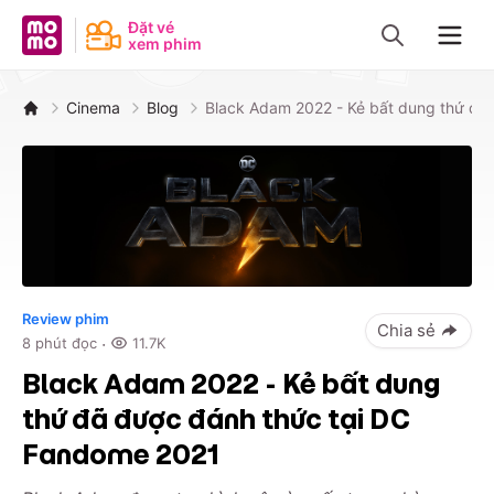
MoMo - Ứng dụng tài chính
Đặt vé
xem phim
Navig
Cinema
Blog
Black Adam 2022 - Kẻ bất dung thứ đã
Review phim
Chia sẻ
·
8
phút đọc
11.7K
Black Adam 2022 - Kẻ bất dung
thứ đã được đánh thức tại DC
Fandome 2021