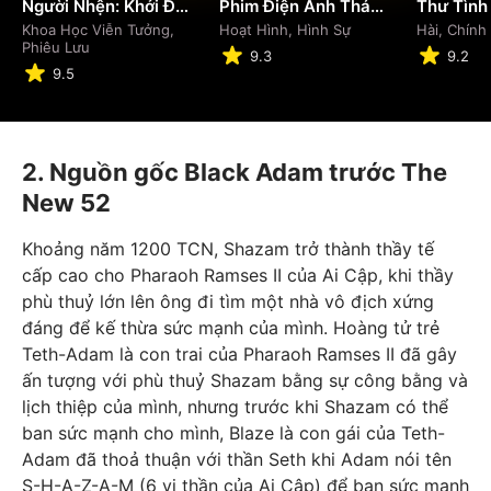
Người Nhện: Khởi Đầu Mới
Phim Điện Ảnh Thám Tử Lừng Danh Conan: Thiên Thần Sa Ngã Trên Xa Lộ
Thư Tình
Khoa Học Viễn Tưởng,
Hoạt Hình, Hình Sự
Hài, Chính
Phiêu Lưu
9.3
9.2
9.5
2. Nguồn gốc Black Adam trước The
New 52
Khoảng năm 1200 TCN, Shazam trở thành thầy tế
cấp cao cho Pharaoh Ramses II của Ai Cập, khi thầy
phù thuỷ lớn lên ông đi tìm một nhà vô địch xứng
đáng để kế thừa sức mạnh của mình. Hoàng tử trẻ
Teth-Adam là con trai của Pharaoh Ramses II đã gây
ấn tượng với phù thuỷ Shazam bằng sự công bằng và
lịch thiệp của mình, nhưng trước khi Shazam có thể
ban sức mạnh cho mình, Blaze là con gái của Teth-
Adam đã thoả thuận với thần Seth khi Adam nói tên
S-H-A-Z-A-M (6 vị thần của Ai Cập) để ban sức mạnh