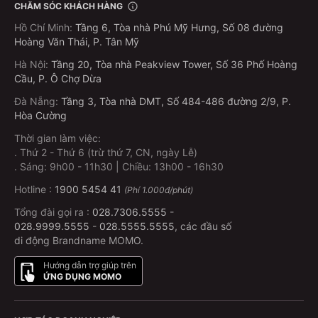
CHĂM SÓC KHÁCH HÀNG
Hồ Chí Minh
:
Tầng 6, Tòa nhà Phú Mỹ Hưng, Số 08 đường
Hoàng Văn Thái, P. Tân Mỹ
Hà Nội
:
Tầng 20, Tòa nhà Peakview Tower, Số 36 Phố Hoàng
Cầu, P. Ô Chợ Dừa
Đà Nẵng
:
Tầng 3, Tòa nhà DMT, Số 484-486 đường 2/9, P.
Hòa Cường
Thời gian làm việc:
.
Thứ 2 - Thứ 6 (trừ thứ 7, CN, ngày Lễ)
.
Sáng: 9h00 - 11h30 | Chiều: 13h00 - 16h30
Hotline :
1900 5454 41
(Phí 1.000đ/phút)
Tổng đài gọi ra :
028.7306.5555
-
028.9999.5555
-
028.5555.5555
, các đầu số
di động Brandname MOMO.
Hướng dẫn trợ giúp trên
ỨNG DỤNG MOMO