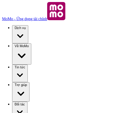
MoMo - Ứng dụng tài chính
Dịch vụ
Về MoMo
Tin tức
Trợ giúp
Đối tác