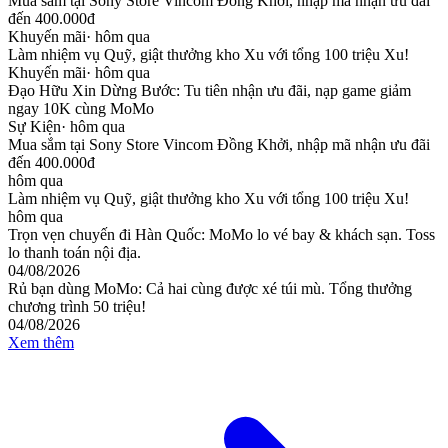
Mua sắm tại Sony Store Vincom Đồng Khởi, nhập mã nhận ưu đãi
đến 400.000đ
Khuyến mãi
·
hôm qua
Làm nhiệm vụ Quỹ, giật thưởng kho Xu với tổng 100 triệu Xu!
Khuyến mãi
·
hôm qua
Đạo Hữu Xin Dừng Bước: Tu tiên nhận ưu đãi, nạp game giảm
ngay 10K cùng MoMo
Sự Kiện
·
hôm qua
Mua sắm tại Sony Store Vincom Đồng Khởi, nhập mã nhận ưu đãi
đến 400.000đ
hôm qua
Làm nhiệm vụ Quỹ, giật thưởng kho Xu với tổng 100 triệu Xu!
hôm qua
Trọn vẹn chuyến đi Hàn Quốc: MoMo lo vé bay & khách sạn. Toss
lo thanh toán nội địa.
04/08/2026
Rủ bạn dùng MoMo: Cả hai cùng được xé túi mù. Tổng thưởng
chương trình 50 triệu!
04/08/2026
Xem thêm