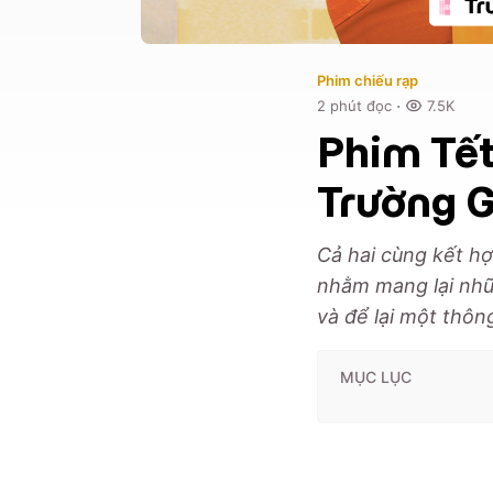
Phim chiếu rạp
·
2
phút đọc
7.5K
Phim Tết
Trường 
Cả hai cùng kết hợ
nhằm mang lại nhữn
và để lại một thôn
MỤC LỤC