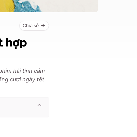
Chia sẻ
t hợp
phim hài tình cảm
ếng cười ngày tết