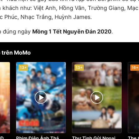
ăn khách như: Việt Anh, Hồng Vân, Trường Giang, Mạ
c Phúc, Nhạc Trắng, Huỳnh James.
ạp đúng ngày
Mồng 1 Tết Nguyên Đán 2020
.
p trên MoMo
13+
13+
16+
Người Nhện: Khởi Đầu Mới
Phim Điện Ảnh Thám Tử Lừng Danh Conan: Thiên Thần Sa Ngã Trên Xa Lộ
Thư Tình Gửi Ngoại
The 