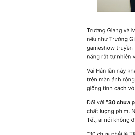
Trường Giang và M
nếu như Trường Gia
gameshow truyền h
năng rất tự nhiên 
Vai Hân lần này kh
trên màn ảnh rộng 
giống tính cách v
Đối với
“30 chưa ph
chất lượng phim. 
Tết, ai nói không đ
“30 chưa phải là T