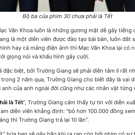
Bộ ba của phim 30 chưa phải là Tết
ạc Văn Khoa luôn là những gương mặt dễ gây tiếng cư
ng là một diễn viên được đào tạo bài bản, luôn đắt 
ình hay cả mảng điện ảnh thì Mạc Văn Khoa lại có 
với giọng nói và khẩu hình gây cười.
á đặc biệt, bởi Trường Giang sẽ phải diễn tâm lí rất 
trong 2 năm qua, Trường Giang cho biết đây là vai d
ới anh của anh ngoài đời cũng như các nhân vật từng
ải là Tết
”, Trường Giang cảm thấy tự tin với diễn xu
Nam diễn viên khẳng định: "bỏ hơn 100.000 đồng xe
áng thì Trường Giang trả lại 10 lần”.
ết” hứa hẹn sẽ gây bão khi ra rạp còn bởi phim có sự 