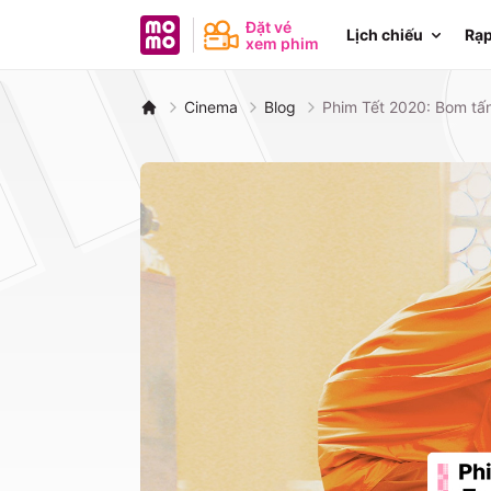
MoMo - Ứng dụng tài chính
Đặt vé
Lịch chiếu
Rạp
xem phim
Cinema
Blog
Phim Tết 2020: Bom tấ