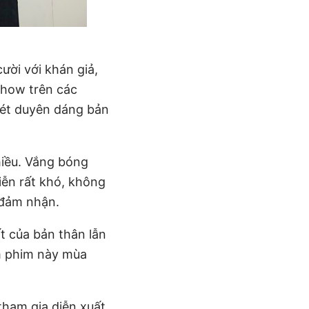
ời với khán giả,
show trên các
nét duyên dáng bản
nhiều. Vắng bóng
iễn rất khó, không
 đảm nhận.
ất của bản thân lẫn
m phim này mùa
tham gia diễn xuất