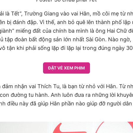
i là Tết”, Trường Giang vào vai Hân, mồ côi mẹ từ nh
 bị đánh đập. Vì thế, anh bỏ quê lên thành phố lập 
iành” miếng đất của chính ba mình là ông Hai Chữ đ
ủ tập đoàn bất động sản lớn nhất Sài Gòn. Nào ngờ, 
vô tận khi phải sống lặp đi lặp lại trong đúng ngày 30
ĐẶT VÉ XEM PHIM
đảm nhận vai Thích Tu, là bạn từ nhỏ với Hân. Từ nh
on đường tu hành. Anh luôn đưa ra những lời khuyên,
nh điều này đã giúp Hân phần nào giúp đỡ người dân