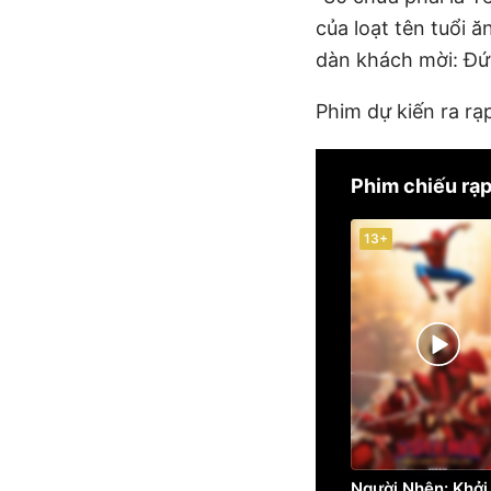
của loạt tên tuổi 
dàn khách mời: Đứ
Phim dự kiến ra r
Phim chiếu rạ
13+