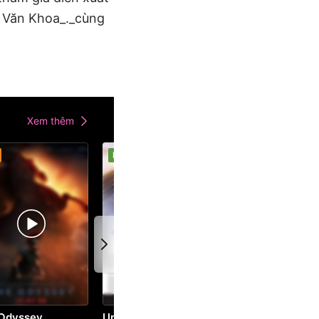
c Văn Khoa_._cùng
Xem thêm
P
P
Odyssey
Umamusume: Pretty Derby - Khởi Đầu Kỷ Nguyên Mới
Minions & Quái V