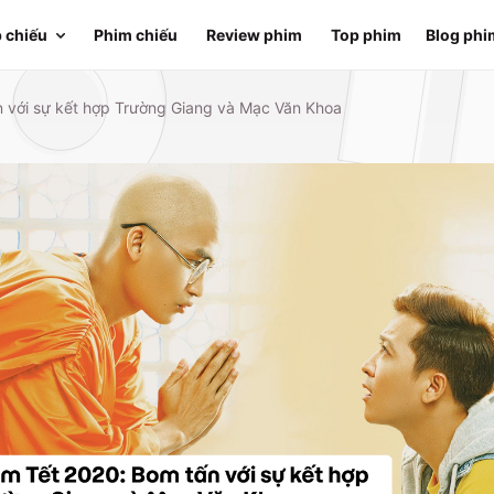
 chiếu
Phim chiếu
Review phim
Top phim
Blog phi
n với sự kết hợp Trường Giang và Mạc Văn Khoa