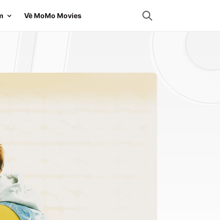
m
Về MoMo Movies