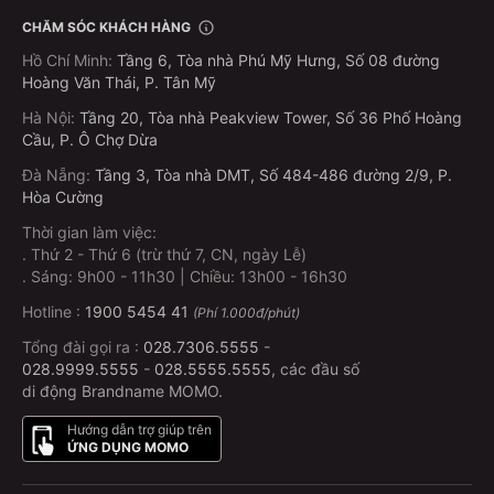
CHĂM SÓC KHÁCH HÀNG
Hồ Chí Minh
:
Tầng 6, Tòa nhà Phú Mỹ Hưng, Số 08 đường
Hoàng Văn Thái, P. Tân Mỹ
Hà Nội
:
Tầng 20, Tòa nhà Peakview Tower, Số 36 Phố Hoàng
Cầu, P. Ô Chợ Dừa
Đà Nẵng
:
Tầng 3, Tòa nhà DMT, Số 484-486 đường 2/9, P.
Hòa Cường
Thời gian làm việc:
.
Thứ 2 - Thứ 6 (trừ thứ 7, CN, ngày Lễ)
.
Sáng: 9h00 - 11h30 | Chiều: 13h00 - 16h30
Hotline :
1900 5454 41
(Phí 1.000đ/phút)
Tổng đài gọi ra :
028.7306.5555
-
028.9999.5555
-
028.5555.5555
, các đầu số
di động Brandname MOMO.
Hướng dẫn trợ giúp trên
ỨNG DỤNG MOMO