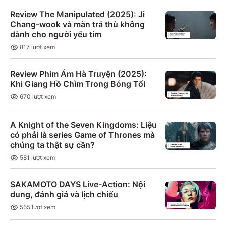
Review The Manipulated (2025): Ji
Chang-wook và màn trả thù không
dành cho người yếu tim
817
lượt xem
Review Phim Ám Hà Truyện (2025):
Khi Giang Hồ Chìm Trong Bóng Tối
670
lượt xem
A Knight of the Seven Kingdoms: Liệu
có phải là series Game of Thrones mà
chúng ta thật sự cần?
581
lượt xem
SAKAMOTO DAYS Live-Action: Nội
dung, đánh giá và lịch chiếu
555
lượt xem