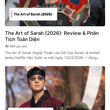
The Art of Sarah (2026): Review & Phân
Tích Toàn Diện
899
lượt xem
The Art of Sarah (Nghệ Thuật Lừa Dối Của Sarah) là limited
series Netflix Hàn Quốc ra mắt ngày 13/02/2026 — đúng
Valentine Day, một sự trùng hợp không thể thú vị hơn với một
bộ phim về sự lừa dối, tham vọng và bản sắc thật-giả.