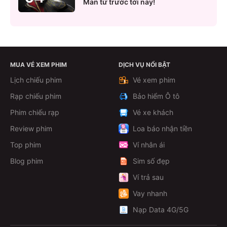
Man từ trước tới nay!
MUA VÉ XEM PHIM
DỊCH VỤ NỔI BẬT
Lịch chiếu phim
Vé xem phim
Rạp chiếu phim
Bảo hiểm Ô tô
Phim chiếu rạp
Vé xe khách
Review phim
Loa báo nhận tiền
Top phim
Ví nhân ái
Blog phim
Sim số đẹp
Ví trả sau
Vay nhanh
Nạp Data 4G/5G