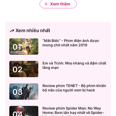
Xem thêm
Xem nhiều nhất
“Mắt Biếc” - Phim điện ảnh được
0
1
mong chờ nhất năm 2019
Em và Trịnh: Nhẹ nhàng và đậm chất
0
2
lãng mạn
Review phim TENET - Bộ phim khiến
0
3
bộ não của người xem bị hack
Review phim Spider Man: No Way
0
4
Home: Bom tấn hay nhất về Spider-