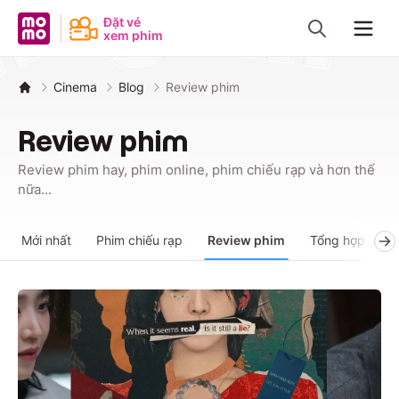
MoMo - Ứng dụng tài chính
Đặt vé
xem phim
Navig
Cinema
Blog
Review phim
Review phim
Review phim hay, phim online, phim chiếu rạp và hơn thế
nữa...
Mới nhất
Phim chiếu rạp
Review phim
Tổng hợp phim