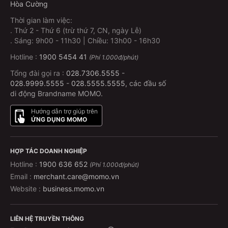
Hòa Cường
Thời gian làm việc:
.
Thứ 2 - Thứ 6 (trừ thứ 7, CN, ngày Lễ)
.
Sáng: 9h00 - 11h30 | Chiều: 13h00 - 16h30
Hotline :
1900 5454 41
(Phí 1.000đ/phút)
Tổng đài gọi ra :
028.7306.5555
-
028.9999.5555
-
028.5555.5555
, các đầu số
di động Brandname MOMO.
Hướng dẫn trợ giúp trên
ỨNG DỤNG MOMO
HỢP TÁC DOANH NGHIỆP
Hotline :
1900 636 652
(Phí 1.000đ/phút)
Email :
merchant.care@momo.vn
Website :
business.momo.vn
LIÊN HỆ TRUYỀN THÔNG