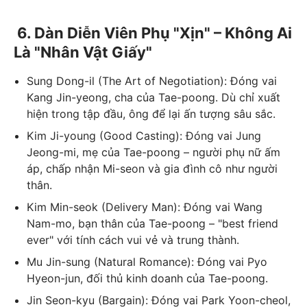
6. Dàn Diễn Viên Phụ "Xịn" – Không Ai
Là "Nhân Vật Giấy"
Sung Dong-il (The Art of Negotiation): Đóng vai
Kang Jin-yeong, cha của Tae-poong. Dù chỉ xuất
hiện trong tập đầu, ông để lại ấn tượng sâu sắc.
Kim Ji-young (Good Casting): Đóng vai Jung
Jeong-mi, mẹ của Tae-poong – người phụ nữ ấm
áp, chấp nhận Mi-seon và gia đình cô như người
thân.
Kim Min-seok (Delivery Man): Đóng vai Wang
Nam-mo, bạn thân của Tae-poong – "best friend
ever" với tính cách vui vẻ và trung thành.
Mu Jin-sung (Natural Romance): Đóng vai Pyo
Hyeon-jun, đối thủ kinh doanh của Tae-poong.
Jin Seon-kyu (Bargain): Đóng vai Park Yoon-cheol,