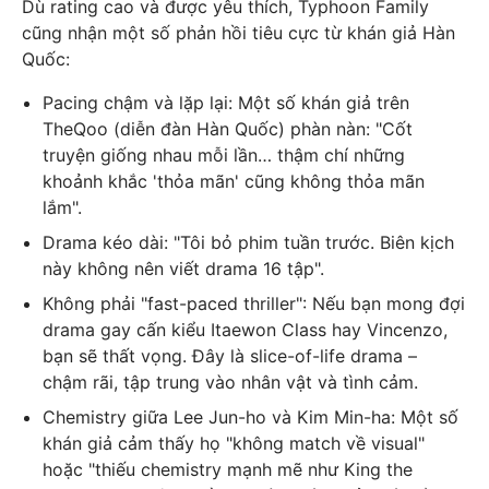
Dù rating cao và được yêu thích, Typhoon Family
cũng nhận một số phản hồi tiêu cực từ khán giả Hàn
Quốc:
Pacing chậm và lặp lại: Một số khán giả trên
TheQoo (diễn đàn Hàn Quốc) phàn nàn: "Cốt
truyện giống nhau mỗi lần… thậm chí những
khoảnh khắc 'thỏa mãn' cũng không thỏa mãn
lắm".
Drama kéo dài: "Tôi bỏ phim tuần trước. Biên kịch
này không nên viết drama 16 tập".
Không phải "fast-paced thriller": Nếu bạn mong đợi
drama gay cấn kiểu Itaewon Class hay Vincenzo,
bạn sẽ thất vọng. Đây là slice-of-life drama –
chậm rãi, tập trung vào nhân vật và tình cảm.
Chemistry giữa Lee Jun-ho và Kim Min-ha: Một số
khán giả cảm thấy họ "không match về visual"
hoặc "thiếu chemistry mạnh mẽ như King the