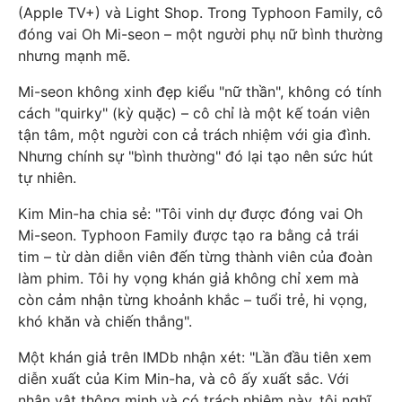
(Apple TV+) và Light Shop. Trong Typhoon Family, cô
đóng vai Oh Mi-seon – một người phụ nữ bình thường
nhưng mạnh mẽ.
Mi-seon không xinh đẹp kiểu "nữ thần", không có tính
cách "quirky" (kỳ quặc) – cô chỉ là một kế toán viên
tận tâm, một người con cả trách nhiệm với gia đình.
Nhưng chính sự "bình thường" đó lại tạo nên sức hút
tự nhiên.
Kim Min-ha chia sẻ: "Tôi vinh dự được đóng vai Oh
Mi-seon. Typhoon Family được tạo ra bằng cả trái
tim – từ dàn diễn viên đến từng thành viên của đoàn
làm phim. Tôi hy vọng khán giả không chỉ xem mà
còn cảm nhận từng khoảnh khắc – tuổi trẻ, hi vọng,
khó khăn và chiến thắng".
Một khán giả trên IMDb nhận xét: "Lần đầu tiên xem
diễn xuất của Kim Min-ha, và cô ấy xuất sắc. Với
nhân vật thông minh và có trách nhiệm này, tôi nghĩ