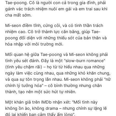
Tae-poong. Cô là người con cả trong gia đình, phải
gánh vác trách nhiệm nuôi em gái và em trai sau khi
cha mất sớm.
Mi-seon điềm tĩnh, cứng cỏi, và có tinh thần trách
nhiệm cao. Cô trở thành lực cân bằng, giúp Tae-
poong đối diện với những thiếu sót của bản thân và
hòa nhập với môi trường mới.
Mối quan hệ giữa Tae-poong và Mi-seon không phải
tình yêu sét đánh. Đây là một "slow-burn romance"
(tình yêu chậm rãi) – họ từ từ hiểu nhau qua những
ngày làm việc cùng nhau, qua những khó khăn chung,
và qua sự tôn trọng lẫn nhau. Mi-seon không phải "nữ
chính lý tưởng hóa" – cô bình thường nhưng chân
thành, tạo nên một sức hút tự nhiên.
Một khán giả trên IMDb nhận xét: "Mối tình này
không ồn ào, không drama – nhưng chính sự lặng lẽ
đó lại khiến bạn cảm thấy ấm lòng".