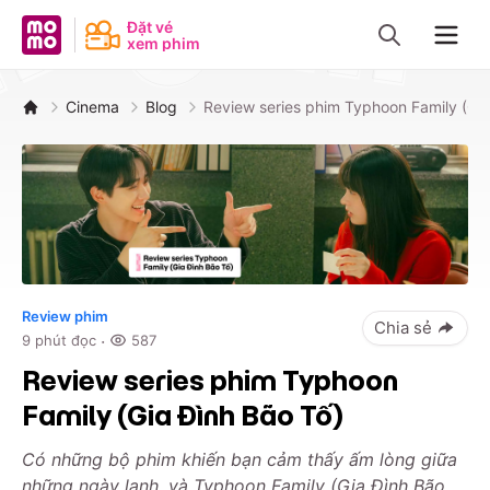
MoMo - Ứng dụng tài chính
Đặt vé
xem phim
Navig
Cinema
Blog
Review series phim Typhoon Family (Gia
Review phim
Chia sẻ
·
9
phút đọc
587
Review series phim Typhoon
Family (Gia Đình Bão Tố)
Có những bộ phim khiến bạn cảm thấy ấm lòng giữa
những ngày lạnh, và Typhoon Family (Gia Đình Bão