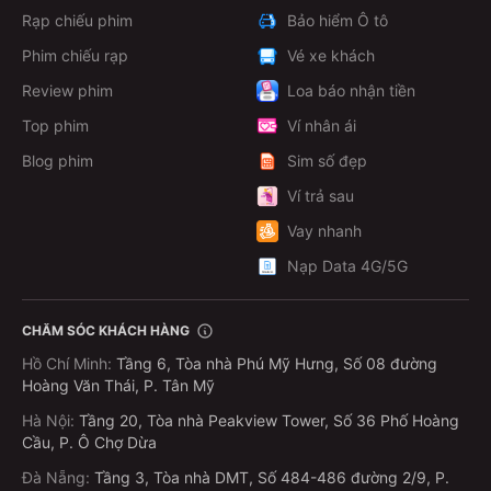
Rạp chiếu phim
Bảo hiểm Ô tô
Phim chiếu rạp
Vé xe khách
Review phim
Loa báo nhận tiền
Top phim
Ví nhân ái
Blog phim
Sim số đẹp
Ví trả sau
Vay nhanh
Nạp Data 4G/5G
CHĂM SÓC KHÁCH HÀNG
Hồ Chí Minh
:
Tầng 6, Tòa nhà Phú Mỹ Hưng, Số 08 đường
Hoàng Văn Thái, P. Tân Mỹ
Hà Nội
:
Tầng 20, Tòa nhà Peakview Tower, Số 36 Phố Hoàng
Cầu, P. Ô Chợ Dừa
Đà Nẵng
:
Tầng 3, Tòa nhà DMT, Số 484-486 đường 2/9, P.