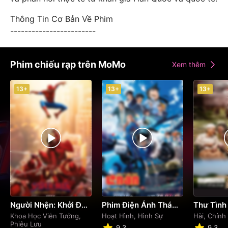
Thông Tin Cơ Bản Về Phim
------------------------
Phim chiếu rạp trên MoMo
Xem thêm
13+
13+
13+
Người Nhện: Khởi Đầu Mới
Phim Điện Ảnh Thám Tử Lừng Danh Conan: Thiên Thần Sa Ngã Trên Xa Lộ
Thư Tình
Khoa Học Viễn Tưởng,
Hoạt Hình, Hình Sự
Hài, Chính
Phiêu Lưu
9.3
9.3