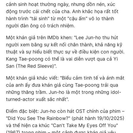
cảnh sinh hoạt thường ngày, nhưng dồn nén, xúc
động trước cái chết của cha. Anh khắc họa rất tốt
hành trình "tái sinh" từ một "cậu ấm" vô lo thành
người đàn ông có trách nhiệm.
Một khán giả trên IMDb khen: "Lee Jun-ho thu hút
người xem bằng sự kết nối chân thành, khả năng kỹ
thuật và sự hiểu biết thực sự về điều kiện con người.
Kang Tae-poong có thể là vai diễn vượt qua cả Yi
San (The Red Sleeve)".
Một khán giả khác viết: "Biểu cảm tinh tế và ánh mắt
của anh ấy đưa khán giả cùng Tae-poong trải qua
những thăng trầm. Jun-ho là một trong những idol-
turned-actor xuất sắc nhất".
Điểm đặc biệt: Jun-ho còn hát OST chính của phim –
"Did You See The Rainbow?" (phát hành 19/10/2025)
và thể hiện ca khúc "Can't Take My Eyes Off You"
(1967) trong phim – một cảnh được khán giả yêu