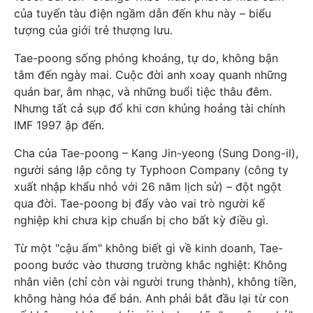
của tuyến tàu điện ngầm dẫn đến khu này – biểu
tượng của giới trẻ thượng lưu.
Tae-poong sống phóng khoáng, tự do, không bận
tâm đến ngày mai. Cuộc đời anh xoay quanh những
quán bar, âm nhạc, và những buổi tiệc thâu đêm.
Nhưng tất cả sụp đổ khi cơn khủng hoảng tài chính
IMF 1997 ập đến.
Cha của Tae-poong – Kang Jin-yeong (Sung Dong-il),
người sáng lập công ty Typhoon Company (công ty
xuất nhập khẩu nhỏ với 26 năm lịch sử) – đột ngột
qua đời. Tae-poong bị đẩy vào vai trò người kế
nghiệp khi chưa kịp chuẩn bị cho bất kỳ điều gì.
Từ một "cậu ấm" không biết gì về kinh doanh, Tae-
poong bước vào thương trường khắc nghiệt: Không
nhân viên (chỉ còn vài người trung thành), không tiền,
không hàng hóa để bán. Anh phải bắt đầu lại từ con