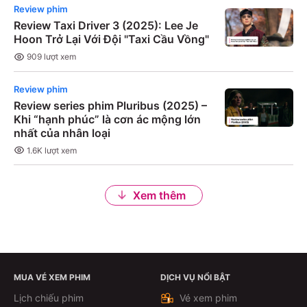
Review phim
Review Taxi Driver 3 (2025): Lee Je
Hoon Trở Lại Với Đội "Taxi Cầu Vồng"
909
lượt xem
Review phim
Review series phim Pluribus (2025) –
Khi “hạnh phúc” là cơn ác mộng lớn
nhất của nhân loại
1.6K
lượt xem
Xem thêm
MUA VÉ XEM PHIM
DỊCH VỤ NỔI BẬT
Lịch chiếu phim
Vé xem phim