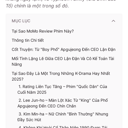
Tố) chính là một trong số đó.
MỤC LỤC
Tại Sao MoMo Review Phim Này?
Thông tin Chi tiết
Cốt Truyện: Từ "Boy Phố" Apgujeong Đến CEO Lận Đận
Mối Tình Lặng Lẽ Giữa CEO Lận Đận Và Cô Kế Toán Tài
Năng
Tại Sao Đây Là Một Trong Những K-Drama Hay Nhất
2025?
1. Rating Liên Tục Tăng – Phim "Quốc Dân" Của
Cuối Năm 2025
2. Lee Jun-ho – Màn Lột Xác Từ "King" Của Phố
Apgujeong Đến CEO Chín Chắn
3. Kim Min-ha – Nữ Chính "Bình Thường" Nhưng
Đầy Sức Hút
4. Không Khí Hoài Cổ Thập Niên 1990 Được Tái