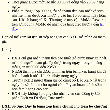
Thời gian: Được mở vào lúc 00:00 và đóng vào 23:59 hàng
ngày.
Phần thưởng: Top 999 người có thành tích cao nhất và sớm
nhất sẽ nhận được Xu Thưởng vào lúc 10:00 sáng ngày hôm
sau. Khách hàng có Xu Thưởng sẽ truy cập MoMo Rewards
trên Ứng dụng MoMo để nhận quà tặng theo hướng dẫn
tại
đây
.
Bạn có thể xem lại lịch sử xếp hạng tại các BXH mà mình đã tham
gia.
Lưu ý:
BXH chỉ ghi nhận thành tích cao nhất (số bước nhảy xa nhất)
mà mỗi người tham gia đạt được trong ngày, trong khoảng
thời gian từ 00:00 đến 23:59.
Người tham gia chỉ được ghi nhận trên bảng xếp hạng khi đã
hoàn thành ít nhất 1 bước nhảy trong ngày.
Trường hợp 2 người tham gia có cùng Số Bậc Xa Nhất trong
ngày thì sẽ ưu tiên cho người có thời gian hoàn thành sớm
hơn ở thứ hạng cao hơn.
BXH này không áp dụng cho nhân viên của Công ty Cổ
phần Dịch vụ Di động Trực tuyến.
BXH Số Sao: Đây là bảng xếp hạng chung cho toàn bộ chương