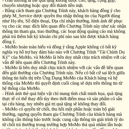
- Giải thưởng là thẻ quà tặng không được cho, tặng, cộng gộp,
chuyển nhượng hoặc quy đổi thành tiền mặt.
- Bằng cách tham gia Chương Trình này, khách hàng đồng ý cho
phép M_Service được quyền thu nhập thông tin của Người dùng
như Họ tên, Số điện thoại, Địa chỉ nhận thưởng, hình ảnh để phục
vụ cho các mục đích liên quan đến Chương Trình này như xác nhận
thông tin tham gia, trao thưởng, các hoạt động quảng cáo mà không
phải trả thêm bất kỳ khoản chi phí nào sau khi được khách hàng
đồng ý.
- MoMo hoàn toàn hiểu và đồng ý rằng Apple không có bất kỳ
nghĩa vụ hỗ trợ hay đảm bảo nào với Chương Trình “Tài Chính Du
Ký” của MoMo, và MoMo là bên duy nhất chịu trách nhiệm với các
vấn đề liên quan đến Chương Trình này.
- MoMo là bên duy nhất chịu trách nhiệm với các vấn đề liên quan
đến giải thưởng của Chương Trình này. Nếu có bất cứ sai lệch giữa
thông tin hiển thị trên Ứng Dụng MoMo của Khách hàng và hệ
thống của MoMo thì quyết định cuối cùng sẽ dựa trên thông tin từ
hệ thống của MoMo.
- Hình ảnh thẻ quà hiện vật chỉ mang tính chất minh họa, quà tặng
thực tế có thể thay đổi tùy theo thời điểm mua và sản phẩm có sẵn
tại cửa hàng, tuy nhiên giá trị quà tặng sẽ không thay đổi.
- MoMo có quyền từ chối, thu hồi một phần hoặc toàn bộ giải
thưởng, ngưng quyền tham gia Chương Trình của khách hàng mà
không cần thông báo trước hoặc cung cấp thông tin giải trình lý do
từ chối trả thưởng trong trường hợp MoMo thả quà nhầm lẫn hoặc