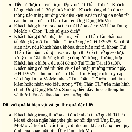
Tiền sẽ được chuyển trực tiếp vào Túi Thần Tài của Khách
hàng, chậm nhất 30 phút kể từ khi Khách hàng nhận được
thông báo trúng thưởng với điều kiện Khách hàng đã hoàn tất
các thủ tục mở Túi Thần Tài trên Ứng Dụng MoMo.
Khách hàng kiểm tra quà tiền mặt bằng cách: Mở Ứng Dụng
MoMo > Chọn “Lịch sử giao dịch”
Khách hàng được nhận tiền mặt về Túi Thần Tài phải hoàn
tất đăng ký mở Túi Thần Tài trước ngày 20/01/2025. Sau thời
gian này, nếu khách hàng không thực hiện mở tài khoản Túi
Thần Tài thành công theo quy định thì Giải thưởng sẽ được
xử lý như Giải thưởng không có người trúng. Trường hợp
Khách hàng không đủ tuổi để mở Túi Thần Tài (18 tuổi),
Khách hàng có thể rút tiền về Ví để nhận thưởng trước ngày
20/01/2025. Thủ tục mở Túi Thần Tài: Bằng cách truy cập
vào Ứng Dụng MoMo, nhập “Túi Thần Tài” trên thanh tìm
kiếm hoặc nhấn vào biểu tượng “Túi Thần Tài” trên màn hình
chính Ứng Dụng MoMo. Sau đó, điền đầy đủ các thông tin
và thực hiện các thao tác theo hướng dẫn.
Đối với quà là hiện vật và gói thẻ quà đặc biệt
Khách hàng trúng thưởng chỉ được nhận thưởng khi đã liên
kết tài khoản ngân hàng/thẻ ghi nợ nội địa với Ứng Dụng
MoMo và hoàn tất các thủ tục định danh khách hàng theo quy
định của pháp luật trên Ứng Dụng MoMo.