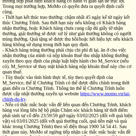
trường hợp phát hiện khách hàng có hành vi gian lận để trục lợi.
Trong mọi trường hợp, MoMo có quyền đưa ra quyết định cuối
cùng.
- Thời hạn kết thúc trao thưởng: chậm nhất 45 ngày kể từ ngày kết
thúc Chương Trình. Sau thời hạn này nếu không có Khách hàng
nhận thưởng, hoặc Khách hàng chưa cung cấp đủ giấy tờ nhận
thưởng, giải thưởng sẽ được xử lý như giải thưởng không có người
trúng thưởng. Quà tặng sẽ được thu hồi/hoặc hết hiệu lực nếu khách
hàng không sử dụng trong thời hạn quy định.
- Khách hàng trúng thưởng phải chịu chi phí đi lại, ăn ở cho việc
nhận thưởng của mình và nộp khoản thuế thu nhập không thường
xuyên theo quy định của pháp luật hiện hành cho M_Service (nếu
có). M_Service sẽ thay mặt khách hàng nộp khoản thuế này cho cơ
quan thuế.
- Tùy thuộc vào tình hình thực tế, tùy theo quyết định của
M_Service, thể lệ Chương Trình có thể được điều chỉnh trong thời
gian diễn ra Chương Trình. Thông tin thể lệ Chương Trình luôn
được cập nhật thường xuyên tại website
https://www.momo.vn/tai-
chinh-du-ky
.
- Nếu có thắc mắc hoặc vấn đề liên quan đến Chương Trình, khách
hàng vui lòng liên hệ bộ phận Chăm sóc khách hàng từ thời điểm
phát sinh sự cố đến 23:59:59 giờ ngày 03/02/2025 (đối với quà hiện
vật) và 03/01/2025 (đối với quà thưởng cuối, quà tiền mặt và quà
khác trong Chương Trình) theo số điện thoại 1900 54 54 41. Sau
thời gian này, MoMo sẽ ngừng tiếp nhận các thắc mắc hoặc vấn đề