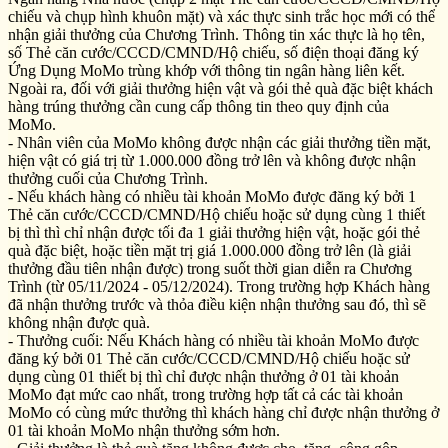
chiếu và chụp hình khuôn mặt) và xác thực sinh trắc học mới có thể
nhận giải thưởng của Chương Trình. Thông tin xác thực là họ tên,
số Thẻ căn cước/CCCD/CMND/Hộ chiếu, số điện thoại đăng ký
Ứng Dụng MoMo trùng khớp với thông tin ngân hàng liên kết.
Ngoài ra, đối với giải thưởng hiện vật và gói thẻ quà đặc biệt khách
hàng trúng thưởng cần cung cấp thông tin theo quy định của
MoMo.
- Nhân viên của MoMo không được nhận các giải thưởng tiền mặt,
hiện vật có giá trị từ 1.000.000 đồng trở lên và không được nhận
thưởng cuối của Chương Trình.
- Nếu khách hàng có nhiều tài khoản MoMo được đăng ký bởi 1
Thẻ căn cước/CCCD/CMND/Hộ chiếu hoặc sử dụng cùng 1 thiết
bị thì thì chỉ nhận được tối đa 1 giải thưởng hiện vật, hoặc gói thẻ
quà đặc biệt, hoặc tiền mặt trị giá 1.000.000 đồng trở lên (là giải
thưởng đầu tiên nhận được) trong suốt thời gian diễn ra Chương
Trình (từ 05/11/2024 - 05/12/2024). Trong trường hợp Khách hàng
đã nhận thưởng trước và thỏa điều kiện nhận thưởng sau đó, thì sẽ
không nhận được quà.
- Thưởng cuối: Nếu Khách hàng có nhiều tài khoản MoMo được
đăng ký bởi 01 Thẻ căn cước/CCCD/CMND/Hộ chiếu hoặc sử
dụng cùng 01 thiết bị thì chỉ được nhận thưởng ở 01 tài khoản
MoMo đạt mức cao nhất, trong trường hợp tất cả các tài khoản
MoMo có cùng mức thưởng thì khách hàng chỉ được nhận thưởng ở
01 tài khoản MoMo nhận thưởng sớm hơn.