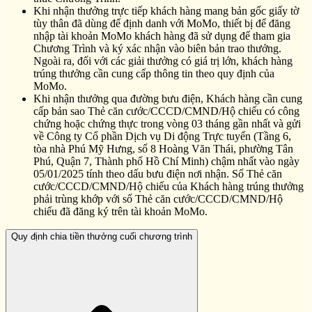
Khi nhận thưởng trực tiếp khách hàng mang bản gốc giấy tờ
tùy thân đã dùng để định danh với MoMo, thiết bị để đăng
nhập tài khoản MoMo khách hàng đã sử dụng để tham gia
Chương Trình và ký xác nhận vào biên bản trao thưởng.
Ngoài ra, đối với các giải thưởng có giá trị lớn, khách hàng
trúng thưởng cần cung cấp thông tin theo quy định của
MoMo.
Khi nhận thưởng qua đường bưu điện, Khách hàng cần cung
cấp bản sao Thẻ căn cước/CCCD/CMND/Hộ chiếu có công
chứng hoặc chứng thực trong vòng 03 tháng gần nhất và gửi
về Công ty Cổ phần Dịch vụ Di động Trực tuyến (Tầng 6,
tòa nhà Phú Mỹ Hưng, số 8 Hoàng Văn Thái, phường Tân
Phú, Quận 7, Thành phố Hồ Chí Minh) chậm nhất vào ngày
05/01/2025 tính theo dấu bưu điện nơi nhận. Số Thẻ căn
cước/CCCD/CMND/Hộ chiếu của Khách hàng trúng thưởng
phải trùng khớp với số Thẻ căn cước/CCCD/CMND/Hộ
chiếu đã đăng ký trên tài khoản MoMo.
Quy định chia tiền thưởng cuối chương trình