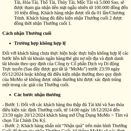
Tài, Hỏa Tài, Thổ Tài, Thủy Tài, Mộc Tài và 5.000 Sao, sẽ
được tham gia nhận tiền mặt ngẫu nhiên từ 100.000 đồng đến
10 triệu đồng. Khách hàng nhận được tối đa 01 lần/Chương
Trình. Khách hàng đủ điều kiện nhận Thưởng cuối 2 được
đồng thời nhận Thưởng cuối 1.
Cách nhận Thưởng cuối
Trường hợp không hợp lệ
Đối với khách hàng chưa thực hiện hoặc thực hiện không hợp lệ các
bước liên kết tài khoản ngân hàng/thẻ ghi nợ nội địa và định danh
tài khoản theo quy định của Công ty Cổ phần Dịch vụ Di động
Trực tuyến (Sau đây được gọi tắt là “MoMo”) trước 23:59 ngày
05/12/2024 hoặc không đủ điều kiện nhận thưởng theo quy định
của MoMo sẽ không được nhận thưởng khi được xác định trúng
một trong các giải của Thưởng cuối.
Các bước nhận thưởng
- Bước 1: Đối với các khách hàng thu thập đủ Tài khí và Sao thỏa
điều kiện xác định Thưởng cuối, từ 14:00 ngày 18/12/2024 đến
23:59 ngày 20/12/2024 khách hàng mở Ứng Dụng MoMo > Tìm và
chọn Tài Chính Du Ký.
- Bước 2: Khách hàng nhấn nút “Nhận quà” trên màn hình Thưởng
Cuối để tham gia nhận Thưởng Cuối, hệ thống MoMo sẽ xác định