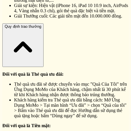
thương mại điện tử,...
Giải sự kiện: Hiện vật (iPhone 16, iPad 10 10.9 inch, AirPods
4, Vàng nhẫn 0.3 chỉ), gói thẻ quà đặc biệt và tiền mặt.
Giải Thưởng cuối: Các giải tiền mặt đến 10.000.000 đồng.
Quy định trao thưởng
Đối với quà là Thẻ quà ưu đãi:
Thẻ quà ưu đãi sẽ được chuyển vào mục ”Quà Của Tôi” trên
Ứng Dụng MoMo của Khách hàng, chậm nhất là 30 phút kể
từ khi Khách hàng nhận được thông báo trúng thưởng.
Khách hàng kiểm tra Thẻ quà ưu đãi bằng cách: Mở Ứng
Dụng MoMo > Tại màn hình “Ưu đãi” > chọn “Quà của tôi"
> Bấm vào Thẻ quà ưu đãi để đọc Hướng dẫn sử dụng thẻ
quà tặng hoặc bấm “Dùng ngay” để sử dụng.
Đối với quà là Tiền mặt: