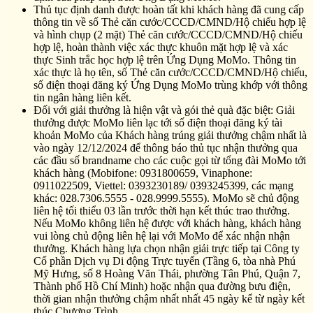
Thủ tục định danh được hoàn tất khi khách hàng đã cung cấp
thông tin về số Thẻ căn cước/CCCD/CMND/Hộ chiếu hợp lệ
và hình chụp (2 mặt) Thẻ căn cước/CCCD/CMND/Hộ chiếu
hợp lệ, hoàn thành việc xác thực khuôn mặt hợp lệ và xác
thực Sinh trắc học hợp lệ trên Ứng Dụng MoMo. Thông tin
xác thực là họ tên, số Thẻ căn cước/CCCD/CMND/Hộ chiếu,
số điện thoại đăng ký Ứng Dụng MoMo trùng khớp với thông
tin ngân hàng liên kết.
Đối với giải thưởng là hiện vật và gói thẻ quà đặc biệt: Giải
thưởng được MoMo liên lạc tới số điện thoại đăng ký tài
khoản MoMo của Khách hàng trúng giải thưởng chậm nhất là
vào ngày 12/12/2024 để thông báo thủ tục nhận thưởng qua
các đầu số brandname cho các cuộc gọi từ tổng đài MoMo tới
khách hàng (Mobifone: 0931800659, Vinaphone:
0911022509, Viettel: 0393230189/ 0393245399, các mạng
khác: 028.7306.5555 - 028.9999.5555). MoMo sẽ chủ động
liên hệ tối thiểu 03 lần trước thời hạn kết thúc trao thưởng.
Nếu MoMo không liên hệ được với khách hàng, khách hàng
vui lòng chủ động liên hệ lại với MoMo để xác nhận nhận
thưởng. Khách hàng lựa chọn nhận giải trực tiếp tại Công ty
Cổ phần Dịch vụ Di động Trực tuyến (Tầng 6, tòa nhà Phú
Mỹ Hưng, số 8 Hoàng Văn Thái, phường Tân Phú, Quận 7,
Thành phố Hồ Chí Minh) hoặc nhận qua đường bưu điện,
thời gian nhận thưởng chậm nhất nhất 45 ngày kể từ ngày kết
thúc Chương Trình.