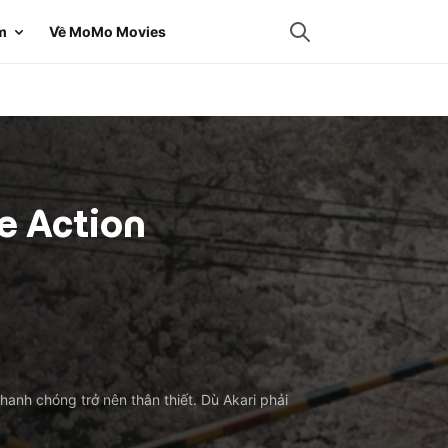
m
Về MoMo Movies
ve Action
anh chóng trở nên thân thiết. Dù Akari phải