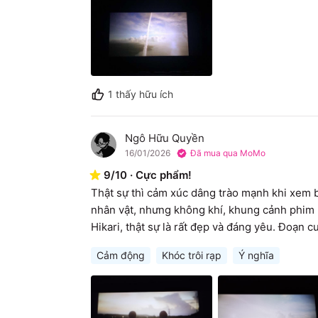
1
thấy hữu ích
Ngô Hữu Quyền
N
16/01/2026
Đã mua qua MoMo
9
/
10
·
Cực phẩm!
Thật sự thì cảm xúc dâng trào mạnh khi xem bả
nhân vật, nhưng không khí, khung cảnh phim r
Hikari, thật sự là rất đẹp và đáng yêu. Đoạn c
Cảm động
Khóc trôi rạp
Ý nghĩa