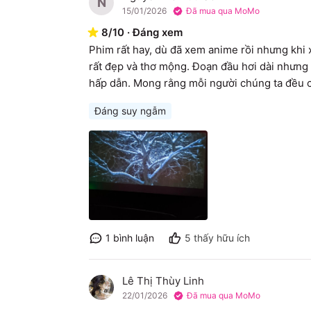
N
15/01/2026
Đã mua qua MoMo
8
/
10
·
Đáng xem
Phim rất hay, dù đã xem anime rồi nhưng khi
rất đẹp và thơ mộng. Đoạn đầu hơi dài nhưng 
hấp dẫn. Mong rằng mỗi người chúng ta đều c
Đáng suy ngẫm
1
bình luận
5
thấy hữu ích
Lê Thị Thùy Linh
L
22/01/2026
Đã mua qua MoMo