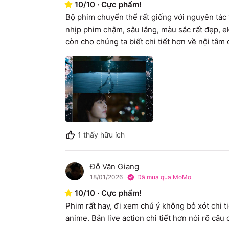
10
/
10
·
Cực phẩm!
Bộ phim chuyển thể rất giống với nguyên tác 
nhịp phim chậm, sâu lắng, màu sắc rất đẹp, eki
còn cho chúng ta biết chi tiết hơn về nội tâm 
1
thấy hữu ích
Đỗ Văn Giang
Đ
18/01/2026
Đã mua qua MoMo
10
/
10
·
Cực phẩm!
Phim rất hay, đi xem chú ý không bỏ xót chi t
anime. Bản live action chi tiết hơn nói rõ câ