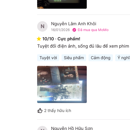
Nguyễn Lâm Anh Khôi
N
16/01/2026
Đã mua qua MoMo
10
/
10
·
Cực phẩm!
Tuyệt đối điện ảnh, sống đủ lâu để xem phim
Tuyệt vời
Siêu phẩm
Cảm động
Ý nghĩ
2
thấy hữu ích
Nguyễn Hồ Hữu Sơn