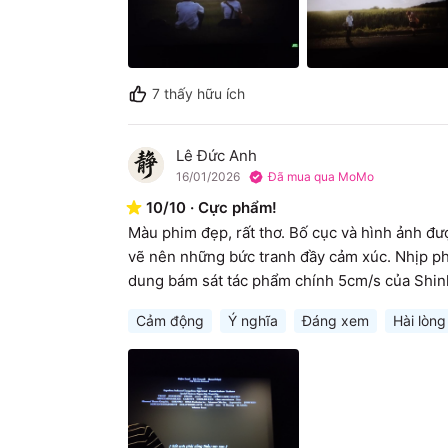
7
thấy hữu ích
Lê Đức Anh
L
16/01/2026
Đã mua qua MoMo
10
/
10
·
Cực phẩm!
Màu phim đẹp, rất thơ. Bố cục và hình ảnh đư
vẽ nên những bức tranh đầy cảm xúc. Nhịp ph
dung bám sát tác phẩm chính 5cm/s của Shink
Cảm động
Ý nghĩa
Đáng xem
Hài lòng