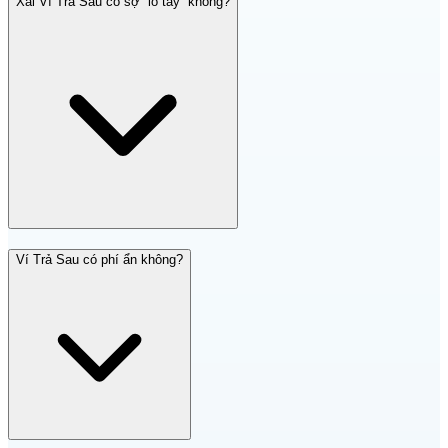
Xài Ví Trả Sau có sợ “lố tay” không?
Ví Trả Sau có phí ẩn không?