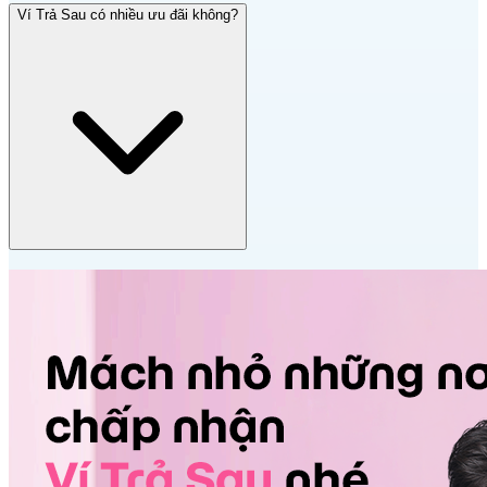
Ví Trả Sau có nhiều ưu đãi không?