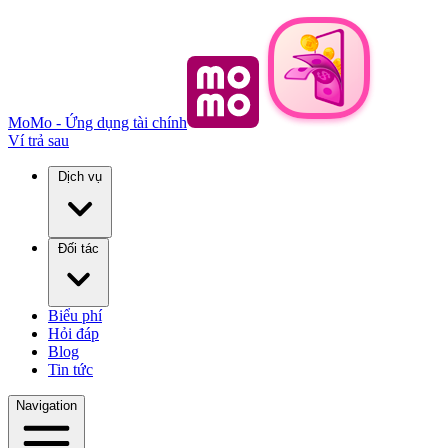
MoMo - Ứng dụng tài chính
Ví trả sau
Dịch vụ
Đối tác
Biểu phí
Hỏi đáp
Blog
Tin tức
Navigation