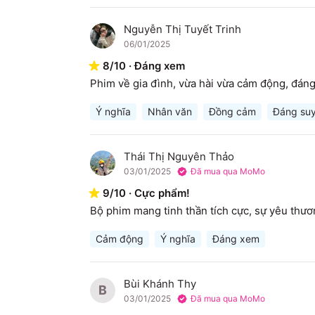
Nguyễn Thị Tuyết Trinh
N
06/01/2025
8
/
10
·
Đáng xem
Phim về gia đình, vừa hài vừa cảm động, đán
Ý nghĩa
Nhân văn
Đồng cảm
Đáng su
Thái Thị Nguyên Thảo
T
03/01/2025
Đã mua qua MoMo
9
/
10
·
Cực phẩm!
Bộ phim mang tinh thần tích cực, sự yêu thư
Cảm động
Ý nghĩa
Đáng xem
Bùi Khánh Thy
B
03/01/2025
Đã mua qua MoMo