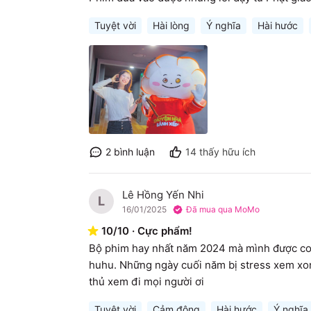
Tuyệt vời
Hài lòng
Ý nghĩa
Hài hước
2
bình luận
14
thấy hữu ích
Lê Hồng Yến Nhi
L
16/01/2025
Đã mua qua MoMo
10
/
10
·
Cực phẩm!
Bộ phim hay nhất năm 2024 mà mình được coi. 
huhu. Những ngày cuối năm bị stress xem xong
thủ xem đi mọi người ơi
Tuyệt vời
Cảm động
Hài hước
Ý nghĩa