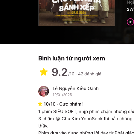
Ngà
27/
Bình luận từ người xem
9.2
/10
·
42
đánh giá
Lê Nguyễn Kiều Oanh
L
19/01/2025
10
/
10
·
Cực phẩm!
1 phim SIÊU SOFT, nhịp phim chậm nhưng sâu l
3 chấm 😂 Chú Kim YoonSeok thì bảo chứng ph
thầy.

Phim đưa vào được những lời dạy từ Phật giáo