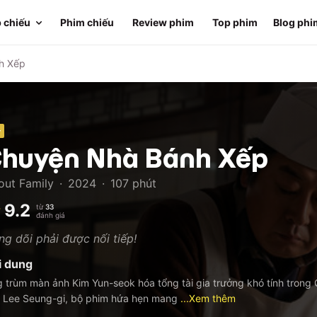
 chiếu
Phim chiếu
Review phim
Top phim
Blog phi
h Xếp
+
huyện Nhà Bánh Xếp
out Family
·
2024
·
107
phút
9.2
từ
33
đánh giá
g dõi phải được nối tiếp!
i dung
 trùm màn ảnh Kim Yun-seok hóa tổng tài gia trưởng khó tính trong
 Lee Seung-gi, bộ phim hứa hẹn mang
...Xem thêm