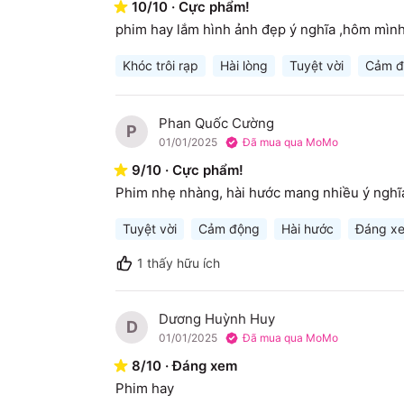
10
/
10
·
Cực phẩm!
phim hay lắm hình ảnh đẹp ý nghĩa ,hôm mình
Khóc trôi rạp
Hài lòng
Tuyệt vời
Cảm đ
Phan Quốc Cường
P
01/01/2025
Đã mua qua MoMo
9
/
10
·
Cực phẩm!
Phim nhẹ nhàng, hài hước mang nhiều ý nghĩa 
Tuyệt vời
Cảm động
Hài hước
Đáng x
1
thấy hữu ích
Dương Huỳnh Huy
D
01/01/2025
Đã mua qua MoMo
8
/
10
·
Đáng xem
Phim hay