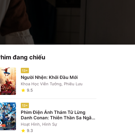
Phim đang chiếu
13+
Người Nhện: Khởi Đầu Mới
Khoa Học Viễn Tưởng, Phiêu Lưu
1
9.5
13+
Phim Điện Ảnh Thám Tử Lừng
Danh Conan: Thiên Thần Sa Ngã
2
Trên Xa Lộ
Hoạt Hình, Hình Sự
9.3