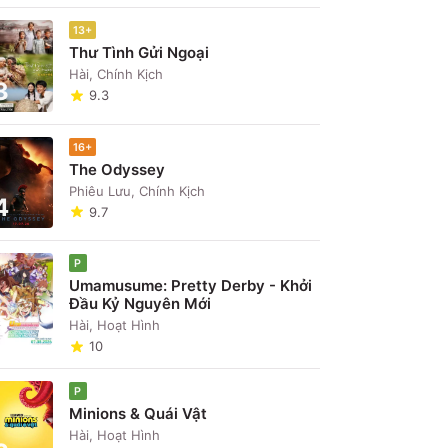
13+
Thư Tình Gửi Ngoại
Hài, Chính Kịch
3
9.3
16+
The Odyssey
Phiêu Lưu, Chính Kịch
4
9.7
P
Umamusume: Pretty Derby - Khởi
Đầu Kỷ Nguyên Mới
5
Hài, Hoạt Hình
10
P
Minions & Quái Vật
Hài, Hoạt Hình