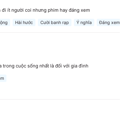
 đi ít người coi nhưng phim hay đáng xem
ộng
Hài hước
Cười banh rạp
Ý nghĩa
Đáng xem
Siêu
trong cuộc sống nhất là đối với gia đình
em