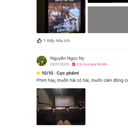
1
thấy hữu ích
Nguyễn Ngọc Ny
N
02/01/2025
Đã mua qua MoMo
10
/
10
·
Cực phẩm!
Phim hay, muốn hài có hài, muốn cảm động có