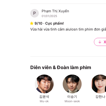
Phạm Thị Xuyến
P
01/01/2025
9
/
10
·
Cực phẩm!
Vừa hài vừa tình cảm aiulosn tìm phim đơn giản
X
Diễn viên & Đoàn làm phim
김윤석
이승기
강한나
Mu-ok
Moon-seok