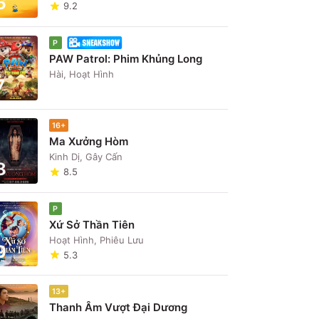
6
9.2
P
PAW Patrol: Phim Khủng Long
Hài, Hoạt Hình
7
16+
Ma Xưởng Hòm
Kinh Dị, Gây Cấn
8
8.5
P
Xứ Sở Thần Tiên
Hoạt Hình, Phiêu Lưu
9
5.3
13+
Thanh Âm Vượt Đại Dương