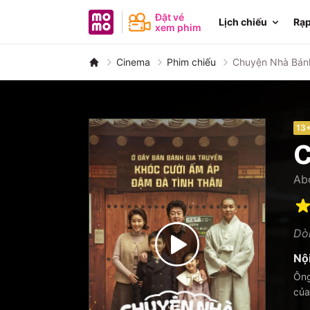
MoMo - Ứng dụng tài chính
Đặt vé
Lịch chiếu
Rạp
xem phim
Cinema
Phim chiếu
Chuyện Nhà Bán
13
C
Ab
Dòn
Nộ
Ông
của