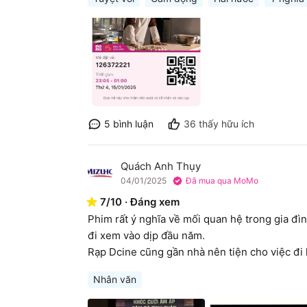
5
bình luận
36
thấy hữu ích
Quách Anh Thụy
Q
04/01/2025
Đã mua qua MoMo
7
/
10
·
Đáng xem
Phim rất ý nghĩa về mối quan hệ trong gia đìn
đi xem vào dịp đầu năm.

Rạp Dcine cũng gần nhà nên tiện cho việc đi l
Nhân văn