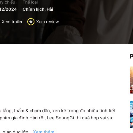
y chiếu
Thể loại
12/2024
Chính kịch, Hài
Xem trailer
Xem review
ắng, thấm & chạm dần, xen kẽ trong đó nhiều tình tiết 
im gia đình Hàn rồi, Lee SeungGi thì quá hợp vai sư 
, giáo dục lớp
...Xem thêm