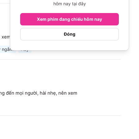
hôm nay tại đây
Xem phim đang chiếu hôm nay
Đóng
g xem
y ngẫm
Hay
ơng đến mọi người, hài nhẹ, nên xem