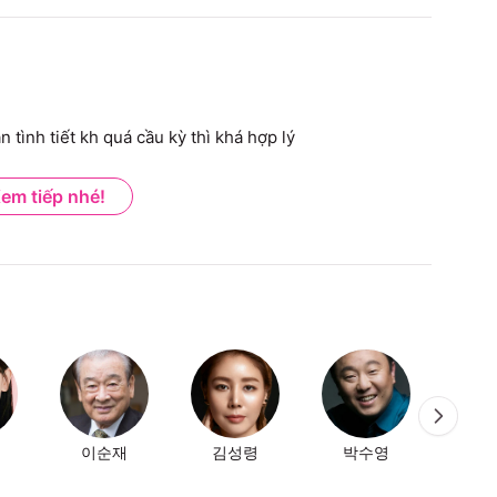
 tình tiết kh quá cầu kỳ thì khá hợp lý
em tiếp nhé!
이순재
김성령
박수영
Kim 