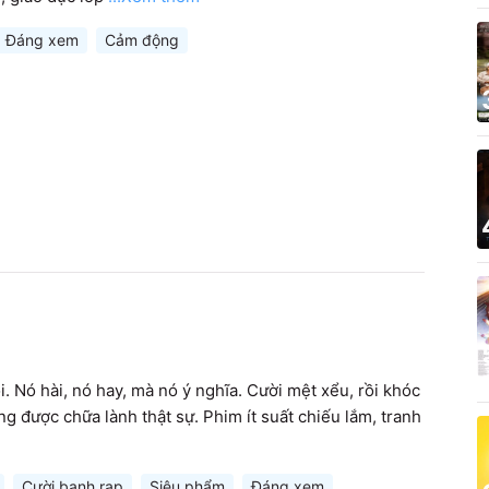
Đáng xem
Cảm động
Nó hài, nó hay, mà nó ý nghĩa. Cười mệt xểu, rồi khóc 
 được chữa lành thật sự. Phim ít suất chiếu lắm, tranh 
Cười banh rạp
Siêu phẩm
Đáng xem