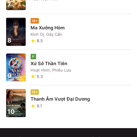
7
16+
Ma Xưởng Hòm
Kinh Dị, Gây Cấn
8
8.5
P
Xứ Sở Thần Tiên
Hoạt Hình, Phiêu Lưu
9
5.3
13+
Thanh Âm Vượt Đại Dương
9.1
10