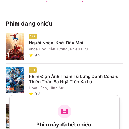
Phim đang chiếu
13+
Người Nhện: Khởi Đầu Mới
Khoa Học Viễn Tưởng, Phiêu Lưu
1
9.5
13+
Phim Điện Ảnh Thám Tử Lừng Danh Conan:
Thiên Thần Sa Ngã Trên Xa Lộ
2
Hoạt Hình, Hình Sự
9.3
13+
Thư Tình Gửi Ngoại
Hài, Chính Kịch
Phim này đã hết chiếu.
3
9.3