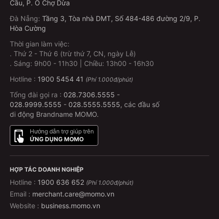
Cầu, P. Ô Chợ Dừa
Đà Nẵng
:
Tầng 3, Tòa nhà DMT, Số 484-486 đường 2/9, P.
Hòa Cường
Thời gian làm việc:
.
Thứ 2 - Thứ 6 (trừ thứ 7, CN, ngày Lễ)
.
Sáng: 9h00 - 11h30 | Chiều: 13h00 - 16h30
Hotline :
1900 5454 41
(Phí 1.000đ/phút)
Tổng đài gọi ra :
028.7306.5555
-
028.9999.5555
-
028.5555.5555
, các đầu số
di động Brandname MOMO.
Hướng dẫn trợ giúp trên
ỨNG DỤNG MOMO
HỢP TÁC DOANH NGHIỆP
Hotline :
1900 636 652
(Phí 1.000đ/phút)
Email :
merchant.care@momo.vn
Website :
business.momo.vn