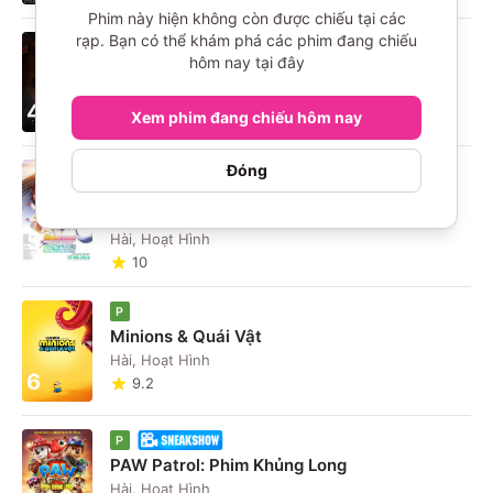
Phim này hiện không còn được chiếu tại các
rạp. Bạn có thể khám phá các phim đang chiếu
16+
hôm nay tại đây
The Odyssey
Phiêu Lưu, Chính Kịch
4
9.7
Xem phim đang chiếu hôm nay
Đóng
P
Umamusume: Pretty Derby - Khởi Đầu Kỷ
Nguyên Mới
5
Hài, Hoạt Hình
10
P
Minions & Quái Vật
Hài, Hoạt Hình
6
9.2
P
PAW Patrol: Phim Khủng Long
Hài, Hoạt Hình