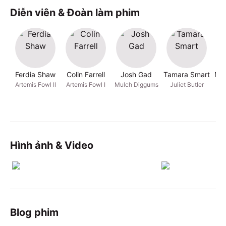
Diễn viên & Đoàn làm phim
Ferdia Shaw
Colin Farrell
Josh Gad
Tamara Smart
Non
Artemis Fowl II
Artemis Fowl I
Mulch Diggums
Juliet Butler
Hình ảnh & Video
Blog phim