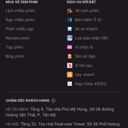
MUA VÉ XEM PHIM
DỊCH VỤ NỔI BẬT
Lịch chiếu phim
Vé xem phim
Rạp chiếu phim
Bảo hiểm Ô tô
Phim chiếu rạp
Vé xe khách
Review phim
Loa báo nhận tiền
Top phim
Ví nhân ái
Blog phim
Sim số đẹp
Ví trả sau
Vay nhanh
Nạp Data 4G/5G
CHĂM SÓC KHÁCH HÀNG
Hồ Chí Minh
:
Tầng 6, Tòa nhà Phú Mỹ Hưng, Số 08 đường
Hoàng Văn Thái, P. Tân Mỹ
Hà Nội
:
Tầng 20, Tòa nhà Peakview Tower, Số 36 Phố Hoàng