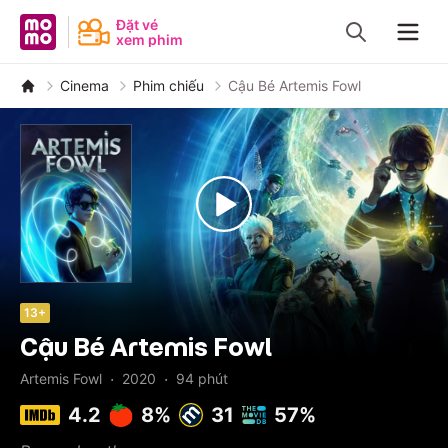
MoMo - Ứng dụng tài chính
Đặt vé
xem phim
Navig
Cinema
Phim chiếu
Cậu Bé Artemis Fowl
13+
Cậu Bé Artemis Fowl
·
·
Artemis Fowl
2020
94
phút
4.2
8%
31
57%