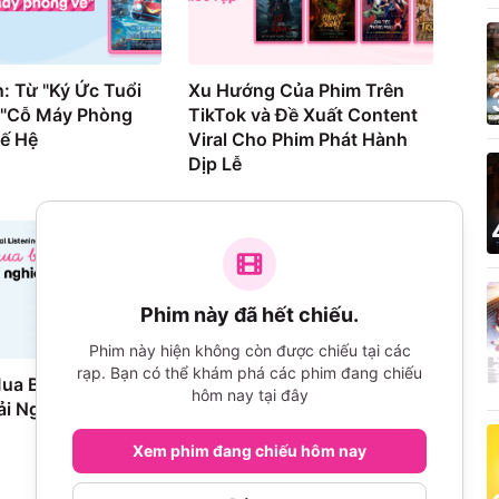
: Từ "Ký Ức Tuổi
Xu Hướng Của Phim Trên
 "Cỗ Máy Phòng
TikTok và Đề Xuất Content
hế Hệ
Viral Cho Phim Phát Hành
Dịp Lễ
Phim này đã hết chiếu.
Phim này hiện không còn được chiếu tại các
rạp. Bạn có thể khám phá các phim đang chiếu
Mua Bùng Nổ
The Art of Sarah (2026):
hôm nay tại đây
i Nghiệm Bị Lệch
Review & Phân Tích Toàn
Diện
Xem phim đang chiếu hôm nay
907
lượt xem