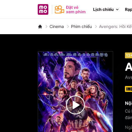
MoMo - Ứng dụng tài chính
Đặt vé
Lịch chiếu
Rạp
xem phim
Cinema
Phim chiếu
Avengers: Hồi Kế
13
A
Av
Nộ
Cú 
đán
Ngà