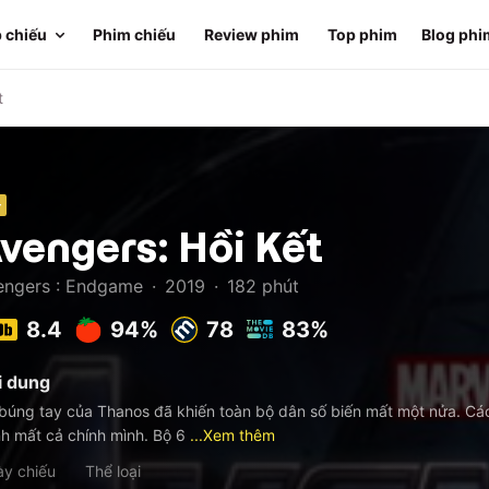
 chiếu
Phim chiếu
Review phim
Top phim
Blog phi
t
+
vengers: Hồi Kết
engers : Endgame
·
2019
·
182
phút
8.4
94%
78
83%
i dung
búng tay của Thanos đã khiến toàn bộ dân số biến mất một nửa. Cá
h mất cả chính mình. Bộ 6
...Xem thêm
y chiếu
Thể loại