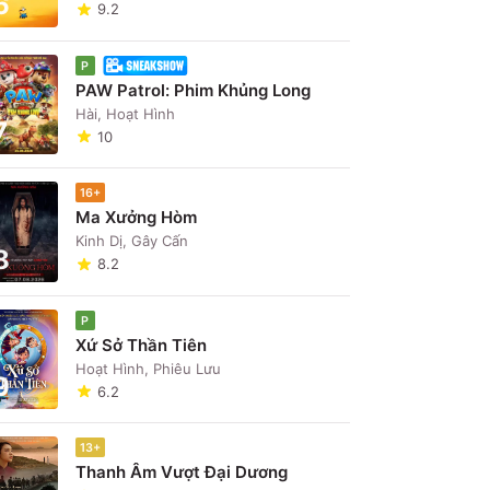
6
9.2
P
PAW Patrol: Phim Khủng Long
Hài, Hoạt Hình
7
10
16+
Ma Xưởng Hòm
Kinh Dị, Gây Cấn
8
8.2
P
Xứ Sở Thần Tiên
Hoạt Hình, Phiêu Lưu
9
6.2
13+
Thanh Âm Vượt Đại Dương