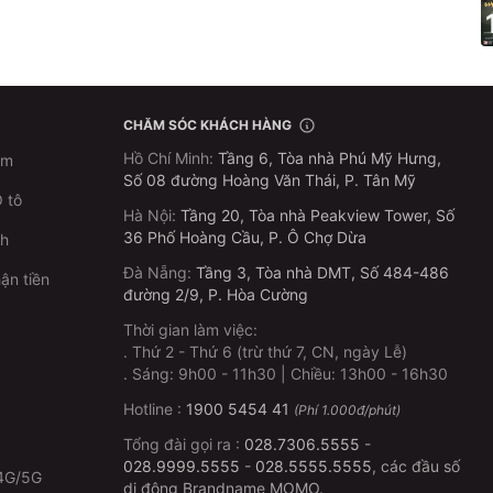
CHĂM SÓC KHÁCH HÀNG
Hồ Chí Minh
:
Tầng 6, Tòa nhà Phú Mỹ Hưng,
im
Số 08 đường Hoàng Văn Thái, P. Tân Mỹ
 tô
Hà Nội
:
Tầng 20, Tòa nhà Peakview Tower, Số
36 Phố Hoàng Cầu, P. Ô Chợ Dừa
ch
Đà Nẵng
:
Tầng 3, Tòa nhà DMT, Số 484-486
ận tiền
đường 2/9, P. Hòa Cường
Thời gian làm việc:
.
Thứ 2 - Thứ 6 (trừ thứ 7, CN, ngày Lễ)
p
.
Sáng: 9h00 - 11h30 | Chiều: 13h00 - 16h30
Hotline :
1900 5454 41
(Phí 1.000đ/phút)
Tổng đài gọi ra :
028.7306.5555
-
028.9999.5555
-
028.5555.5555
, các đầu số
4G/5G
di động Brandname MOMO.