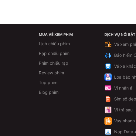
MUA VÉ XEM PHIM
DỊCH VỤ NỔI BẬT
Lịch chiếu phim
Vé xem ph
Rạp chiếu phim
Bảo hiểm Ô
Phim chiếu rạp
Vé xe khá
Review phim
Loa báo nh
Top phim
Ví nhân ái
Blog phim
Sim số đẹ
Ví trả sau
Vay nhanh
Nạp Data 