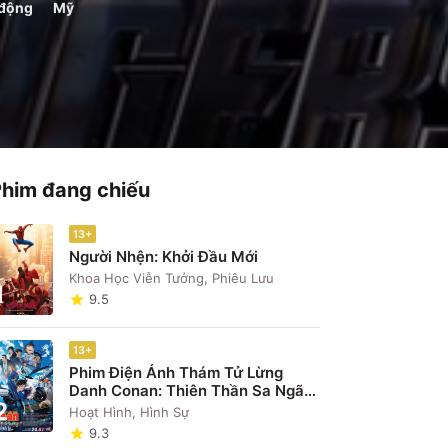
 động
Mỹ
Phim đang chiếu
13+
Người Nhện: Khởi Đầu Mới
Khoa Học Viễn Tưởng, Phiêu Lưu
1
9.5
13+
Phim Điện Ảnh Thám Tử Lừng
Danh Conan: Thiên Thần Sa Ngã
2
Trên Xa Lộ
Hoạt Hình, Hình Sự
9.3