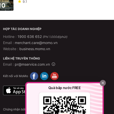
9.1
10
HỢP TÁC DOANH NGHIỆP
Hotline :
1900 636 652
(Phí 1.000đ/phút)
Email :
merchant.care@momo.vn
Website :
business.momo.vn
LIÊN HỆ TRUYỀN THÔNG
Email :
pr@mservice.com.vn
Kết nối với MoMo
Quà bắp nước FREE
Chứng nhận bởi