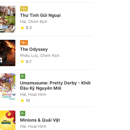
13+
Thư Tình Gửi Ngoại
Hài, Chính Kịch
3
9.3
16+
The Odyssey
Phiêu Lưu, Chính Kịch
4
9.7
P
Umamusume: Pretty Derby - Khởi
Đầu Kỷ Nguyên Mới
5
Hài, Hoạt Hình
10
P
Minions & Quái Vật
Hài, Hoạt Hình