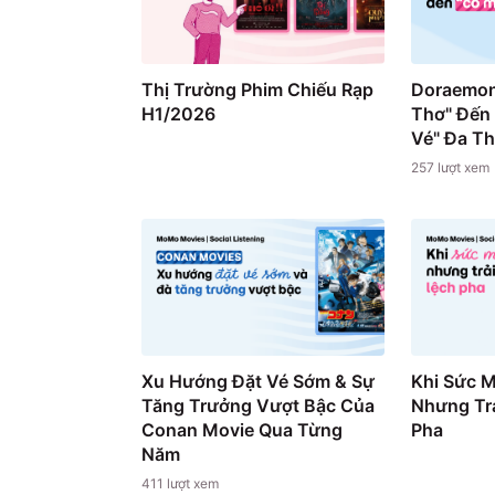
Thị Trường Phim Chiếu Rạp
Doraemon
H1/2026
Thơ" Đến
Vé" Đa T
257
lượt xem
Xu Hướng Đặt Vé Sớm & Sự
Khi Sức 
Tăng Trưởng Vượt Bậc Của
Nhưng Trả
Conan Movie Qua Từng
Pha
Năm
411
lượt xem