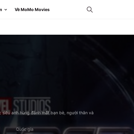
m
Về MoMo Movies
c siêu anh hùng đánh mất bạn bè, người thân và
Quốc gia