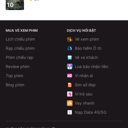
10
MUA VÉ XEM PHIM
DỊCH VỤ NỔI BẬT
Lịch chiếu phim
Vé xem phim
Rạp chiếu phim
Bảo hiểm Ô tô
Phim chiếu rạp
Vé xe khách
Review phim
Loa báo nhận tiền
Top phim
Ví nhân ái
Blog phim
Sim số đẹp
Ví trả sau
Vay nhanh
Nạp Data 4G/5G