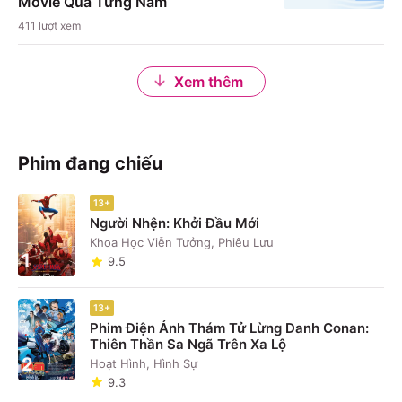
Movie Qua Từng Năm
411
lượt xem
Xem thêm
Phim đang chiếu
13+
Người Nhện: Khởi Đầu Mới
Khoa Học Viễn Tưởng, Phiêu Lưu
1
9.5
13+
Phim Điện Ảnh Thám Tử Lừng Danh Conan:
Thiên Thần Sa Ngã Trên Xa Lộ
2
Hoạt Hình, Hình Sự
9.3