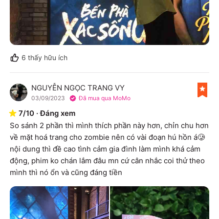
6
thấy hữu ích
NGUYỄN NGỌC TRANG VY
N
03/09/2023
Đã mua qua MoMo
7
/
10
·
Đáng xem
So sánh 2 phần thì mình thích phần này hơn, chỉn chu hơn 
về mặt hoá trang cho zombie nên có vài đoạn hú hồn á🥲 
nội dung thì đề cao tình cảm gia đình làm mình khá cảm 
động, phim ko chán lắm đâu mn cứ cân nhắc coi thử theo 
mình thì nó ổn và cũng đáng tiền