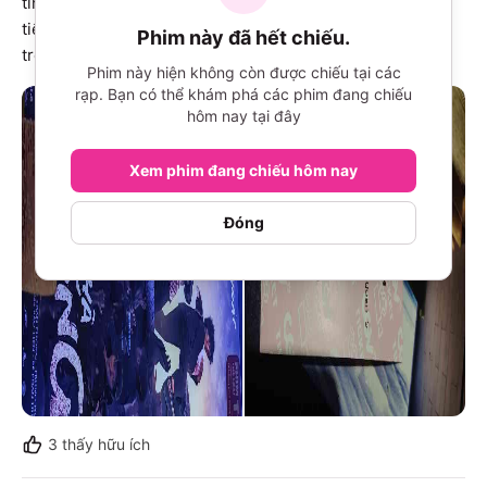
tình cảm gia đình. Ngoài ra, còn có những diễn viên nổi 
tiếng như Huỳnh Đông, Ốc Thanh Vân, làm cho bộ phim 
Phim này đã hết chiếu.
trở nên hấp dẫn hơn. Mọi người có thể xem
...Xem thêm
Phim này hiện không còn được chiếu tại các
rạp. Bạn có thể khám phá các phim đang chiếu
hôm nay tại đây
Xem phim đang chiếu hôm nay
Đóng
3
thấy hữu ích