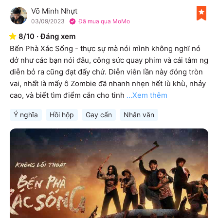
Võ Minh Nhựt
V
03/09/2023
Đã mua qua MoMo
8
/
10
·
Đáng xem
Bến Phà Xác Sống - thực sự mà nói mình không nghĩ nó 
dở như các bạn nói đâu, công sức quay phim và cái tâm ng 
diễn bỏ ra cũng đạt đấy chứ. Diễn viên lần này đóng tròn 
vai, nhất là mấy ô Zombie đã nhanh nhẹn hết lù khù, nhảy 
cao, và biết tìm điểm cắn cho tinh
...Xem thêm
Ý nghĩa
Hồi hộp
Gay cấn
Nhân văn