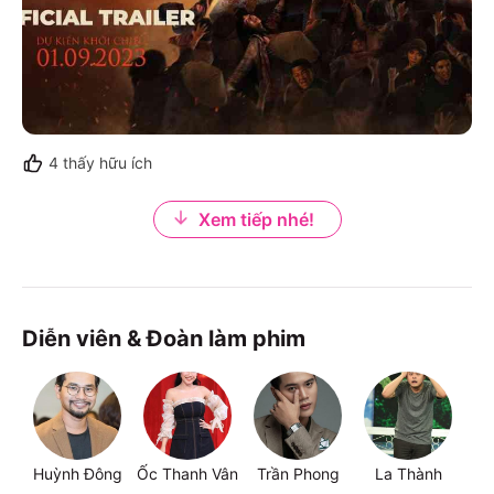
4
thấy hữu ích
Xem tiếp nhé!
Diễn viên & Đoàn làm phim
Huỳnh Đông
Ốc Thanh Vân
Trần Phong
La Thành
X