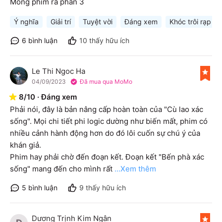
Mong phim ra phần 3
Ý nghĩa
Giải trí
Tuyệt vời
Đáng xem
Khóc trôi rạp
6
bình luận
10
thấy hữu ích
Le Thi Ngoc Ha
L
04/09/2023
Đã mua qua MoMo
8
/
10
·
Đáng xem
Phải nói, đây là bản nâng cấp hoàn toàn của "Cù lao xác 
sống". Mọi chi tiết phi logic dường như biến mất, phim có 
nhiều cảnh hành động hơn do đó lôi cuốn sự chú ý của 
khán giả. 

Phim hay phải chờ đến đoạn kết. Đoạn kết "Bến phà xác 
sống" mang đến cho mình rất
...Xem thêm
5
bình luận
9
thấy hữu ích
Dương Trịnh Kim Ngân