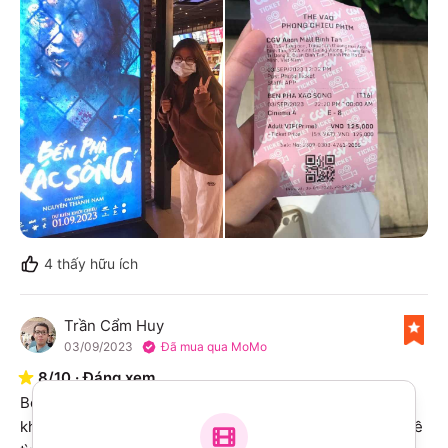
4
thấy hữu ích
Trần Cẩm Huy
T
03/09/2023
Đã mua qua MoMo
8
/
10
·
Đáng xem
Bộ phim Bến phà xác sống là một bộ phim khá là hay, 
không chỉ có yếu tố kinh dị, gây cấn, sợ hãi mà còn nói về 