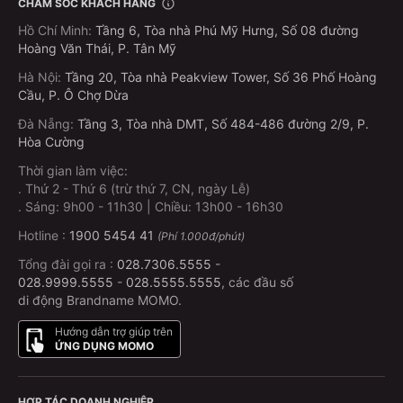
CHĂM SÓC KHÁCH HÀNG
Hồ Chí Minh
:
Tầng 6, Tòa nhà Phú Mỹ Hưng, Số 08 đường
Hoàng Văn Thái, P. Tân Mỹ
Hà Nội
:
Tầng 20, Tòa nhà Peakview Tower, Số 36 Phố Hoàng
Cầu, P. Ô Chợ Dừa
Đà Nẵng
:
Tầng 3, Tòa nhà DMT, Số 484-486 đường 2/9, P.
Hòa Cường
Thời gian làm việc:
.
Thứ 2 - Thứ 6 (trừ thứ 7, CN, ngày Lễ)
.
Sáng: 9h00 - 11h30 | Chiều: 13h00 - 16h30
Hotline :
1900 5454 41
(Phí 1.000đ/phút)
Tổng đài gọi ra :
028.7306.5555
-
028.9999.5555
-
028.5555.5555
, các đầu số
di động Brandname MOMO.
Hướng dẫn trợ giúp trên
ỨNG DỤNG MOMO
HỢP TÁC DOANH NGHIỆP