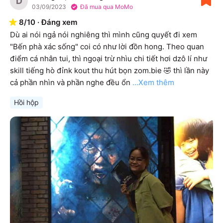
D
03/09/2023
Đã mua qua MoMo
8
/
10
·
Đáng xem
Dù ai nói ngả nói nghiêng thì mình cũng quyết đi xem 
"Bến phà xác sống" coi có như lời đồn hong. Theo quan 
điểm cá nhân tui, thì ngoại trừ nhìu chi tiết hơi dzô lí như 
skill tiếng hò đỉnk kout thu hút bọn zom.bie 🤣 thì lần này 
cả phần nhìn và phần nghe đều ổn
...Xem thêm
Hồi hộp