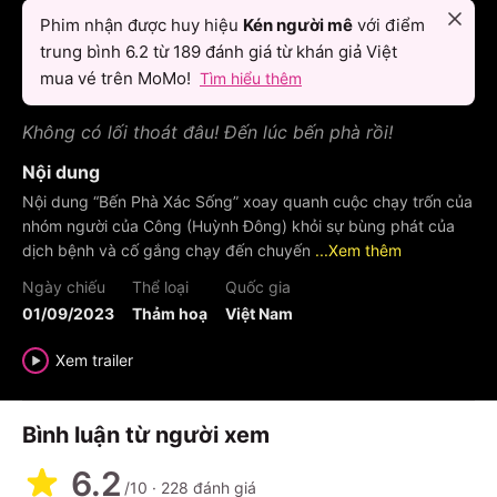
Phim nhận được huy hiệu
Kén người mê
với điểm
trung bình
6.2
từ
189
đánh giá từ khán giả Việt
mua vé trên MoMo!
Tìm hiểu thêm
Không có lối thoát đâu! Đến lúc bến phà rồi!
Nội dung
Nội dung “Bến Phà Xác Sống” xoay quanh cuộc chạy trốn của
nhóm người của Công (Huỳnh Đông) khỏi sự bùng phát của
dịch bệnh và cố gắng chạy đến chuyến
...Xem thêm
Ngày chiếu
Thể loại
Quốc gia
01/09/2023
Thảm hoạ
Việt Nam
Xem trailer
Bình luận từ người xem
6.2
/10
·
228
đánh giá