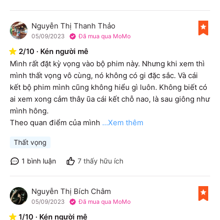
Nguyễn Thị Thanh Thảo
N
05/09/2023
Đã mua qua MoMo
2
/
10
·
Kén người mê
Mình rất đặt kỳ vọng vào bộ phim này. Nhưng khi xem thì 
mình thất vọng vô cùng, nó không có gi đặc sắc. Và cái 
kết bộ phim mình cũng không hiểu gì luôn. Không biết có 
ai xem xong cảm thây ũa cái kết chỗ nao, là sau giông như 
mình hông.

Theo quan điểm của mình
...Xem thêm
Thất vọng
1
bình luận
7
thấy hữu ích
Nguyễn Thị Bích Châm
N
05/09/2023
Đã mua qua MoMo
1
/
10
·
Kén người mê