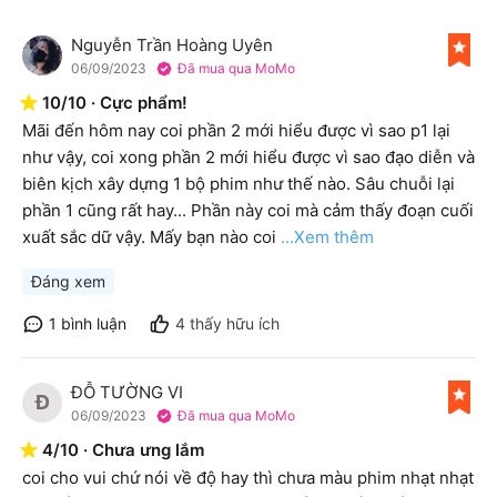
Nguyễn Trần Hoàng Uyên
N
06/09/2023
Đã mua qua MoMo
10
/
10
·
Cực phẩm!
Mãi đến hôm nay coi phần 2 mới hiểu được vì sao p1 lại 
như vậy, coi xong phần 2 mới hiểu được vì sao đạo diễn và 
biên kịch xây dựng 1 bộ phim như thế nào. Sâu chuỗi lại 
phần 1 cũng rất hay... Phần này coi mà cảm thấy đoạn cuối 
xuất sắc dữ vậy. Mấy bạn nào coi
...Xem thêm
Đáng xem
1
bình luận
4
thấy hữu ích
ĐỖ TƯỜNG VI
Đ
06/09/2023
Đã mua qua MoMo
4
/
10
·
Chưa ưng lắm
coi cho vui chứ nói về độ hay thì chưa màu phim nhạt nhạt 