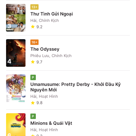
13+
Thư Tình Gửi Ngoại
Hài, Chính Kịch
3
9.2
16+
The Odyssey
Phiêu Lưu, Chính Kịch
4
9.7
P
Umamusume: Pretty Derby - Khởi Đầu Kỷ
Nguyên Mới
5
Hài, Hoạt Hình
9.8
P
Minions & Quái Vật
Hài, Hoạt Hình
6