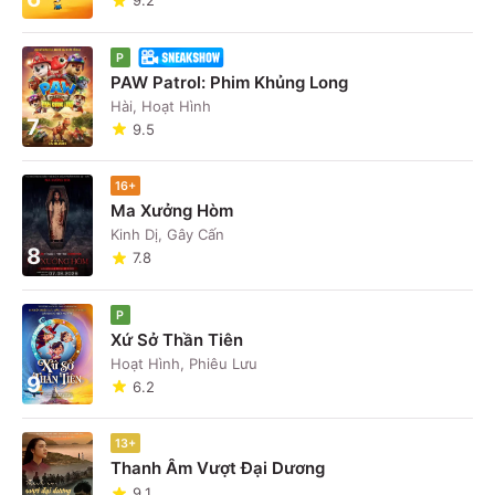
9.2
P
PAW Patrol: Phim Khủng Long
Hài, Hoạt Hình
7
9.5
16+
Ma Xưởng Hòm
Kinh Dị, Gây Cấn
8
7.8
P
Xứ Sở Thần Tiên
Hoạt Hình, Phiêu Lưu
9
6.2
13+
Thanh Âm Vượt Đại Dương
9.1