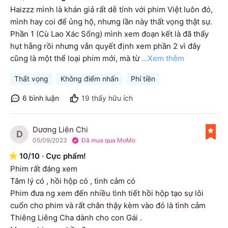
Haizzz mình là khán giả rất dễ tính với phim Việt luôn đó, 
mình hay coi để ủng hộ, nhưng lần này thất vọng thật sự. 
Phần 1 (Cù Lao Xác Sống) mình xem đoạn kết là đã thấy 
hụt hẫng rồi nhưng vẫn quyết định xem phần 2 vì đây 
cũng là một thể loại phim mới, mà từ
...Xem thêm
Thất vọng
Không điểm nhấn
Phí tiền
6
bình luận
19
thấy hữu ích
Dương Liên Chi
D
05/09/2023
Đã mua qua MoMo
10
/
10
·
Cực phẩm!
Phim rất đáng xem

Tâm lý có , hồi hộp có , tình cảm có

Phim đưa ng xem đến nhiều tình tiết hồi hộp tạo sự lôi 
cuốn cho phim và rất chân thậy kèm vào đó là tình cảm 
Thiêng Liêng Cha dành cho con Gái . 
