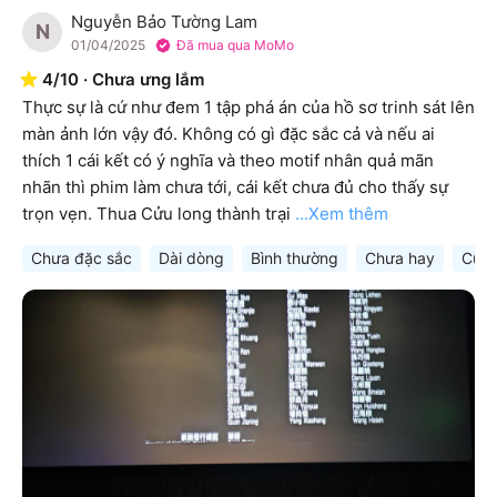
Nguyễn Bảo Tường Lam
N
01/04/2025
Đã mua qua MoMo
4
/
10
·
Chưa ưng lắm
Thực sự là cứ như đem 1 tập phá án của hồ sơ trinh sát lên 
màn ảnh lớn vậy đó. Không có gì đặc sắc cả và nếu ai 
thích 1 cái kết có ý nghĩa và theo motif nhân quả mãn 
nhãn thì phim làm chưa tới, cái kết chưa đủ cho thấy sự 
trọn vẹn. Thua Cửu long thành trại
...Xem thêm
Chưa đặc sắc
Dài dòng
Bình thường
Chưa hay
Cũn