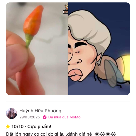
Huỳnh Hữu Phượng
H
29/03/2025
Đã mua qua MoMo
10
/
10
·
Cực phẩm!
Đặt lộn ngày có coi đc gì âu .đánh giá nè  😭😭😭😭