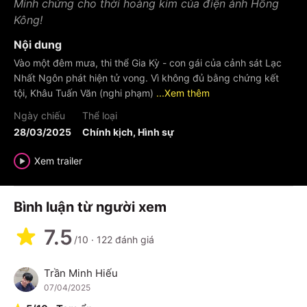
Minh chứng cho thời hoàng kim của điện ảnh Hồng
Kông!
Nội dung
Vào một đêm mưa, thi thể Gia Kỳ - con gái của cảnh sát Lạc
Nhất Ngôn phát hiện tử vong. Vì không đủ bằng chứng kết
tội, Khâu Tuấn Văn (nghi phạm)
...Xem thêm
Ngày chiếu
Thể loại
28/03/2025
Chính kịch, Hình sự
Xem trailer
Bình luận từ người xem
7.5
/10
·
122
đánh giá
Trần Minh Hiếu
T
07/04/2025