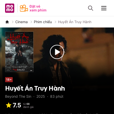
MoMo - Ứng dụng tài chính
Đặt vé
xem phim
Navig
Cinema
Phim chiếu
Huyết Án Truy Hành
18+
Huyết Án Truy Hành
·
·
Beyond The Sin
2025
83
phút
7.5
từ
68
đánh giá