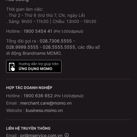
Thời gian làm việc:
.
Thứ 2 - Thứ 6 (trừ thứ 7, CN, ngày Lễ)
.
Sáng: 9h00 - 11h30 | Chiều: 13h00 - 16h30
Hotline :
1900 5454 41
(Phí 1.000đ/phút)
Tổng đài gọi ra :
028.7306.5555
-
028.9999.5555
-
028.5555.5555
, các đầu số
di động Brandname MOMO.
Hướng dẫn trợ giúp trên
ỨNG DỤNG MOMO
HỢP TÁC DOANH NGHIỆP
Hotline :
1900 636 652
(Phí 1.000đ/phút)
Email :
merchant.care@momo.vn
Website :
business.momo.vn
LIÊN HỆ TRUYỀN THÔNG
Email :
pr@mservice.com.vn