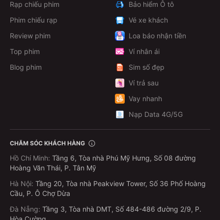
Rạp chiếu phim
Bảo hiểm Ô tô
Phim chiếu rạp
Vé xe khách
Review phim
Loa báo nhận tiền
Top phim
Ví nhân ái
Blog phim
Sim số đẹp
Ví trả sau
Vay nhanh
Nạp Data 4G/5G
CHĂM SÓC KHÁCH HÀNG
Hồ Chí Minh
:
Tầng 6, Tòa nhà Phú Mỹ Hưng, Số 08 đường
Hoàng Văn Thái, P. Tân Mỹ
Hà Nội
:
Tầng 20, Tòa nhà Peakview Tower, Số 36 Phố Hoàng
Cầu, P. Ô Chợ Dừa
Đà Nẵng
:
Tầng 3, Tòa nhà DMT, Số 484-486 đường 2/9, P.
Hòa Cường