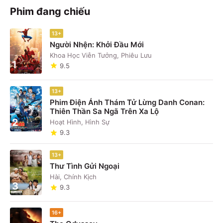
Phim đang chiếu
13+
Người Nhện: Khởi Đầu Mới
Khoa Học Viễn Tưởng, Phiêu Lưu
1
9.5
13+
Phim Điện Ảnh Thám Tử Lừng Danh Conan:
Thiên Thần Sa Ngã Trên Xa Lộ
2
Hoạt Hình, Hình Sự
9.3
13+
Thư Tình Gửi Ngoại
Hài, Chính Kịch
3
9.3
16+