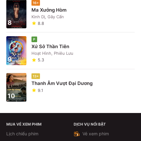
16+
Ma Xưởng Hòm
Kinh Dị, Gây Cấn
8
8.8
P
Xứ Sở Thần Tiên
Hoạt Hình, Phiêu Lưu
9
5.3
13+
Thanh Âm Vượt Đại Dương
9.1
10
MUA VÉ XEM PHIM
DỊCH VỤ NỔI BẬT
Lịch chiếu phim
Vé xem phim