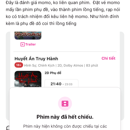
Đây là đánh giá momo, ko liên quan phim.  Đặt vé momo 
mấy lần phim phụ đề, vào thành phim lồng tiếng, rạp nói 
ko có trách nhiệm đổi kêu liên hệ momo. Như hình đính 
kèm là phụ đề dô coi thì lồng tiếng
Phim này đã hết chiếu.
Phim này hiện không còn được chiếu tại các
1
bình luận
2
thấy hữu ích