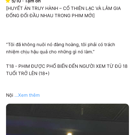
5
/
10
·
Tạm ổn
[HUYẾT ÁN TRUY HÀNH – CỔ THIÊN LẠC VÀ LÂM GIA 
ĐỐNG ĐỐI ĐẦU NHAU TRONG PHIM MỚI]

“Tôi đã không nuôi nó đàng hoàng, tôi phải có trách 
nhiệm chịu hậu quả cho những gì nó làm.”

T18 - PHIM ĐƯỢC PHỔ BIẾN ĐẾN NGƯỜI XEM TỪ ĐỦ 18 
TUỔI TRỞ LÊN (18+)

Nội
...Xem thêm