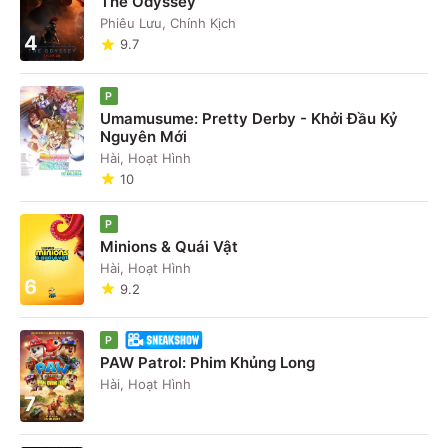
The Odyssey
Phiêu Lưu, Chính Kịch
4
9.7
P
Umamusume: Pretty Derby - Khởi Đầu Kỷ
Nguyên Mới
5
Hài, Hoạt Hình
10
P
Minions & Quái Vật
Hài, Hoạt Hình
6
9.2
P
PAW Patrol: Phim Khủng Long
Hài, Hoạt Hình
7