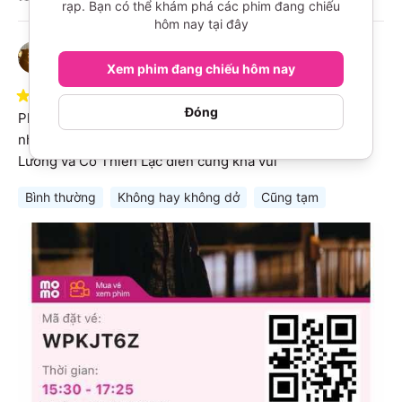
rạp. Bạn có thể khám phá các phim đang chiếu
hôm nay tại đây
Nguyễn Hoàng Trúc
N
28/03/2025
Đã mua qua MoMo
Xem phim đang chiếu hôm nay
5
/
10
·
Tạm ổn
Đóng
Phim hơi dở, kết thúc chưng hửng. Tên phim rất kêu 
nhưng nội dung không như kì vọng, dù vậy xem La Gia 
Lương và Cổ Thiên Lạc diễn cũng khá vui
Bình thường
Không hay không dở
Cũng tạm