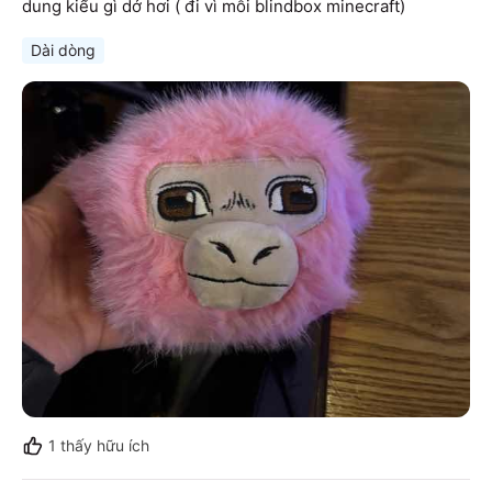
dung kiểu gì dở hơi ( đi vì mỗi blindbox minecraft)
Dài dòng
1
thấy hữu ích