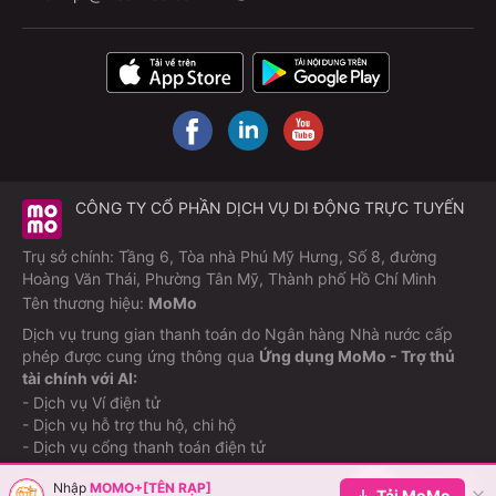
CÔNG TY CỔ PHẦN DỊCH VỤ DI ĐỘNG TRỰC TUYẾN
Trụ sở chính: Tầng 6, Tòa nhà Phú Mỹ Hưng, Số 8, đường
Hoàng Văn Thái, Phường Tân Mỹ, Thành phố Hồ Chí Minh
Tên thương hiệu:
MoMo
Dịch vụ trung gian thanh toán do Ngân hàng Nhà nước cấp
phép được cung ứng thông qua
Ứng dụng MoMo - Trợ thủ
tài chính với AI:
- Dịch vụ Ví điện tử
- Dịch vụ hỗ trợ thu hộ, chi hộ
- Dịch vụ cổng thanh toán điện tử
Nhập
MOMO+[TÊN RẠP]
©Copyright M_Service
2026
Tải MoMo