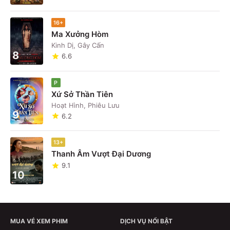
16+
Ma Xưởng Hòm
Kinh Dị, Gây Cấn
8
6.6
P
Xứ Sở Thần Tiên
Hoạt Hình, Phiêu Lưu
9
6.2
13+
Thanh Âm Vượt Đại Dương
9.1
10
MUA VÉ XEM PHIM
DỊCH VỤ NỔI BẬT