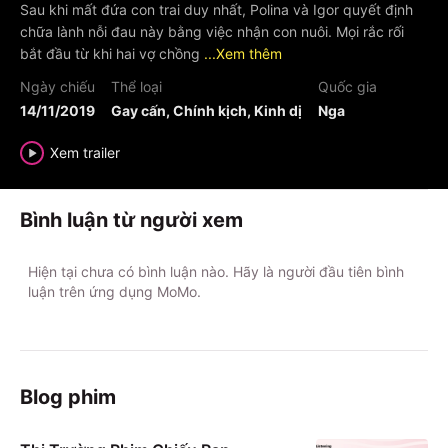
Sau khi mất đứa con trai duy nhất, Polina và Igor quyết định
chữa lành nỗi đau này bằng việc nhận con nuôi. Mọi rắc rối
bắt đầu từ khi hai vợ chồng
...Xem thêm
Ngày chiếu
Thể loại
Quốc gia
14/11/2019
Gay cấn, Chính kịch, Kinh dị
Nga
Xem trailer
Bình luận từ người xem
Hiện tại chưa có bình luận nào. Hãy là người đầu tiên bình
luận trên ứng dụng MoMo.
Blog phim