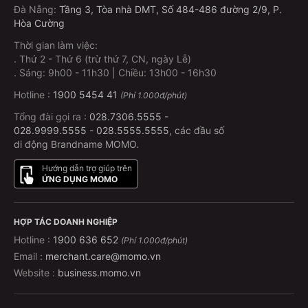
Đà Nẵng
:
Tầng 3, Tòa nhà DMT, Số 484-486 đường 2/9, P.
Hòa Cường
Thời gian làm việc:
.
Thứ 2 - Thứ 6 (trừ thứ 7, CN, ngày Lễ)
.
Sáng: 9h00 - 11h30 | Chiều: 13h00 - 16h30
Hotline :
1900 5454 41
(Phí 1.000đ/phút)
Tổng đài gọi ra :
028.7306.5555
-
028.9999.5555
-
028.5555.5555
, các đầu số
di động Brandname MOMO.
Hướng dẫn trợ giúp trên
ỨNG DỤNG MOMO
HỢP TÁC DOANH NGHIỆP
Hotline :
1900 636 652
(Phí 1.000đ/phút)
Email :
merchant.care@momo.vn
Website :
business.momo.vn