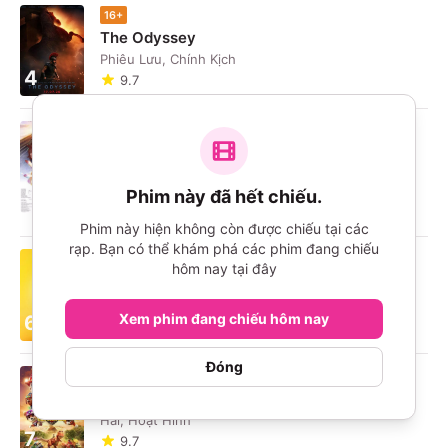
16+
The Odyssey
Phiêu Lưu, Chính Kịch
4
9.7
P
Umamusume: Pretty Derby - Khởi Đầu Kỷ
Nguyên Mới
5
Hài, Hoạt Hình
Phim này đã hết chiếu.
9.8
Phim này hiện không còn được chiếu tại các
rạp. Bạn có thể khám phá các phim đang chiếu
P
hôm nay tại đây
Minions & Quái Vật
Hài, Hoạt Hình
Xem phim đang chiếu hôm nay
6
9.2
Đóng
P
PAW Patrol: Phim Khủng Long
Hài, Hoạt Hình
7
9.7