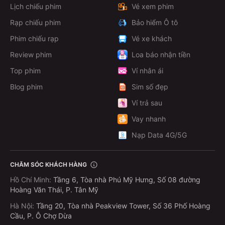
Lịch chiếu phim
Vé xem phim
Rạp chiếu phim
Bảo hiểm Ô tô
Phim chiếu rạp
Vé xe khách
Review phim
Loa báo nhận tiền
Top phim
Ví nhân ái
Blog phim
Sim số đẹp
Ví trả sau
Vay nhanh
Nạp Data 4G/5G
CHĂM SÓC KHÁCH HÀNG
Hồ Chí Minh
:
Tầng 6, Tòa nhà Phú Mỹ Hưng, Số 08 đường
Hoàng Văn Thái, P. Tân Mỹ
Hà Nội
:
Tầng 20, Tòa nhà Peakview Tower, Số 36 Phố Hoàng
Cầu, P. Ô Chợ Dừa