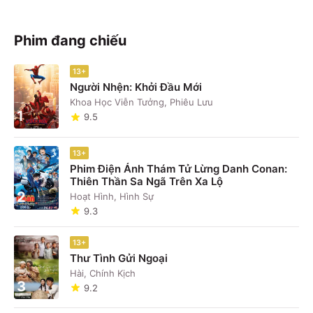
Phim đang chiếu
13+
Người Nhện: Khởi Đầu Mới
Khoa Học Viễn Tưởng, Phiêu Lưu
1
9.5
13+
Phim Điện Ảnh Thám Tử Lừng Danh Conan:
Thiên Thần Sa Ngã Trên Xa Lộ
2
Hoạt Hình, Hình Sự
9.3
13+
Thư Tình Gửi Ngoại
Hài, Chính Kịch
3
9.2