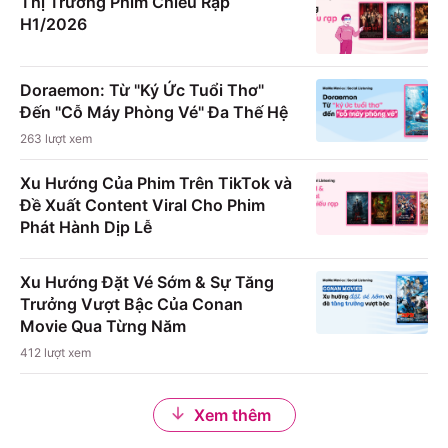
Thị Trường Phim Chiếu Rạp
H1/2026
Doraemon: Từ "Ký Ức Tuổi Thơ"
Đến "Cỗ Máy Phòng Vé" Đa Thế Hệ
263
lượt xem
Xu Hướng Của Phim Trên TikTok và
Đề Xuất Content Viral Cho Phim
Phát Hành Dịp Lễ
Xu Hướng Đặt Vé Sớm & Sự Tăng
Trưởng Vượt Bậc Của Conan
Movie Qua Từng Năm
412
lượt xem
Xem thêm