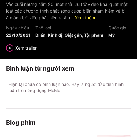
Vào cuối những năm 90, một nhà lưu trữ video khai quật một
loạt các chương trình phát sóng cướp biển nham hiểm và bị
ám ảnh bởi việc phát hiện ra âm
...Xem thêm
Ngày chiếu
Thể loại
Quốc gia
22/10/2021
Bí ẩn, Kinh dị, Giật gân, Tội phạm
Mỹ
Xem trailer
Bình luận từ người xem
Hiện tại chưa có bình luận nào. Hãy là người đầu tiên bình
luận trên ứng dụng MoMo.
Blog phim