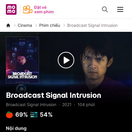
MoMo - Ứng dụng tài chính
Đặt vé
xem phim
Navig
Cinema
Phim chiếu
Broadcast Signal Intrusion
Broadcast Signal Intrusion
·
·
Broadcast Signal Intrusion
2021
104
phút
69%
54%
Nội dung