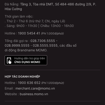
Đà Nẵng
:
Tầng 3, Tòa nhà DMT, Số 484-486 đường 2/9, P.
Hòa Cường
Thời gian làm việc:
.
Thứ 2 - Thứ 6 (trừ thứ 7, CN, ngày Lễ)
.
Sáng: 9h00 - 11h30 | Chiều: 13h00 - 16h30
Hotline :
1900 5454 41
(Phí 1.000đ/phút)
Tổng đài gọi ra :
028.7306.5555
-
028.9999.5555
-
028.5555.5555
, các đầu số
di động Brandname MOMO.
Hướng dẫn trợ giúp trên
ỨNG DỤNG MOMO
HỢP TÁC DOANH NGHIỆP
Hotline :
1900 636 652
(Phí 1.000đ/phút)
Email :
merchant.care@momo.vn
Website :
business.momo.vn