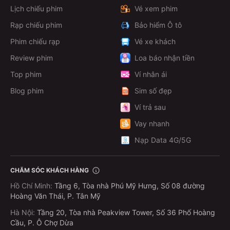
Lịch chiếu phim
Vé xem phim
Rạp chiếu phim
Bảo hiểm Ô tô
Phim chiếu rạp
Vé xe khách
Review phim
Loa báo nhận tiền
Top phim
Ví nhân ái
Blog phim
Sim số đẹp
Ví trả sau
Vay nhanh
Nạp Data 4G/5G
CHĂM SÓC KHÁCH HÀNG
Hồ Chí Minh
:
Tầng 6, Tòa nhà Phú Mỹ Hưng, Số 08 đường
Hoàng Văn Thái, P. Tân Mỹ
Hà Nội
:
Tầng 20, Tòa nhà Peakview Tower, Số 36 Phố Hoàng
Cầu, P. Ô Chợ Dừa