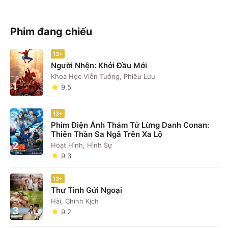
Phim đang chiếu
13+
Người Nhện: Khởi Đầu Mới
Khoa Học Viễn Tưởng, Phiêu Lưu
1
9.5
13+
Phim Điện Ảnh Thám Tử Lừng Danh Conan:
Thiên Thần Sa Ngã Trên Xa Lộ
2
Hoạt Hình, Hình Sự
9.3
13+
Thư Tình Gửi Ngoại
Hài, Chính Kịch
3
9.2