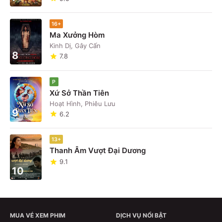
16+
Ma Xưởng Hòm
Kinh Dị, Gây Cấn
8
7.8
P
Xứ Sở Thần Tiên
Hoạt Hình, Phiêu Lưu
9
6.2
13+
Thanh Âm Vượt Đại Dương
9.1
10
MUA VÉ XEM PHIM
DỊCH VỤ NỔI BẬT