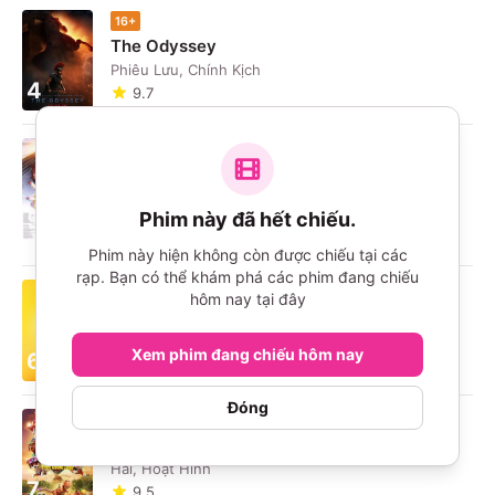
16+
The Odyssey
Phiêu Lưu, Chính Kịch
4
9.7
P
Umamusume: Pretty Derby - Khởi Đầu Kỷ
Nguyên Mới
5
Phim này đã hết chiếu.
Hài, Hoạt Hình
9.8
Phim này hiện không còn được chiếu tại các
rạp. Bạn có thể khám phá các phim đang chiếu
P
hôm nay tại đây
Minions & Quái Vật
Hài, Hoạt Hình
Xem phim đang chiếu hôm nay
6
9.2
Đóng
P
PAW Patrol: Phim Khủng Long
Hài, Hoạt Hình
7
9.5