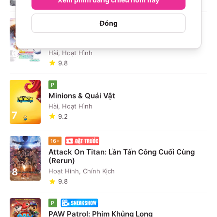
Đóng
P
Umamusume: Pretty Derby - Khởi Đầu Kỷ
Nguyên Mới
6
Hài, Hoạt Hình
9.8
P
Minions & Quái Vật
Hài, Hoạt Hình
7
9.2
16+
Attack On Titan: Lần Tấn Công Cuối Cùng
(Rerun)
8
Hoạt Hình, Chính Kịch
9.8
P
PAW Patrol: Phim Khủng Long