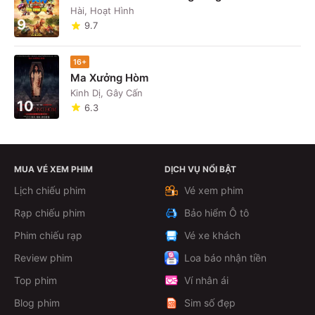
Hài, Hoạt Hình
9
9.7
16+
Ma Xưởng Hòm
Kinh Dị, Gây Cấn
10
6.3
MUA VÉ XEM PHIM
DỊCH VỤ NỔI BẬT
Lịch chiếu phim
Vé xem phim
Rạp chiếu phim
Bảo hiểm Ô tô
Phim chiếu rạp
Vé xe khách
Review phim
Loa báo nhận tiền
Top phim
Ví nhân ái
Blog phim
Sim số đẹp