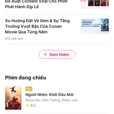
Đề Xuất Content Viral Cho Phim
Phát Hành Dịp Lễ
Xu Hướng Đặt Vé Sớm & Sự Tăng
Trưởng Vượt Bậc Của Conan
Movie Qua Từng Năm
412
lượt xem
Xem thêm
Phim đang chiếu
13+
Người Nhện: Khởi Đầu Mới
Khoa Học Viễn Tưởng, Phiêu Lưu
1
9.5