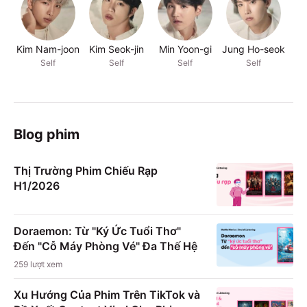
Kim Nam-joon
Kim Seok-jin
Min Yoon-gi
Jung Ho-seok
Pa
Self
Self
Self
Self
Blog phim
Thị Trường Phim Chiếu Rạp
H1/2026
Doraemon: Từ "Ký Ức Tuổi Thơ"
Đến "Cỗ Máy Phòng Vé" Đa Thế Hệ
259
lượt xem
Xu Hướng Của Phim Trên TikTok và