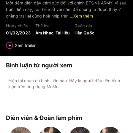
Một đêm diễn đầy cảm xúc đối với chính BTS và ARMY, vì sau
buổi diễn này, có thể mất vài năm để chúng ta được thấy 7
chàng trai lại cùng hoà nhịp trên
...Xem thêm
Ngày chiếu
Thể loại
Quốc gia
01/02/2023
Âm Nhạc, Tài liệu
Hàn Quốc
Xem trailer
Bình luận từ người xem
Hiện tại chưa có bình luận nào. Hãy là người đầu tiên bình
luận trên ứng dụng MoMo.
Diễn viên & Đoàn làm phim