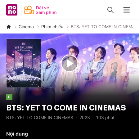
MoMo - Ứng dụng tài chính
Đặt vé
xem phim
Navig
Cinema
Phim chiếu
BTS: YET TO COME IN CINEMAS
P
BTS: YET TO COME IN CINEMAS
·
·
BTS: YET TO COME IN CINEMAS
2023
103
phút
Nội dung