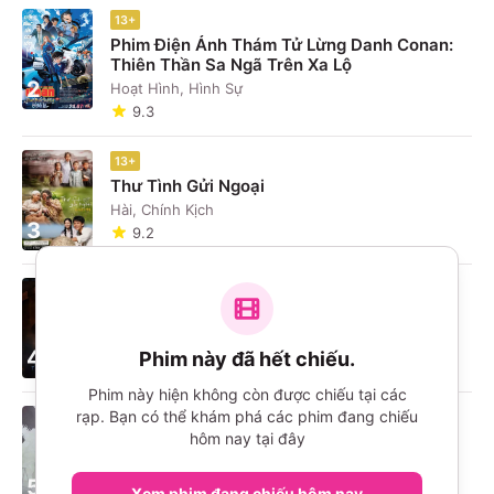
13+
Phim Điện Ảnh Thám Tử Lừng Danh Conan:
Thiên Thần Sa Ngã Trên Xa Lộ
2
Hoạt Hình, Hình Sự
9.3
13+
Thư Tình Gửi Ngoại
Hài, Chính Kịch
3
9.2
16+
The Odyssey
Phiêu Lưu, Chính Kịch
4
Phim này đã hết chiếu.
9.7
Phim này hiện không còn được chiếu tại các
rạp. Bạn có thể khám phá các phim đang chiếu
16+
hôm nay tại đây
Ngày Tàn Của Phố Oak
Khoa Học Viễn Tưởng, Bí Ẩn
5
9.6
Xem phim đang chiếu hôm nay