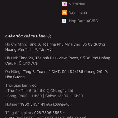
Ví trả sau
Vay nhanh
Nạp Data 4G/5G
CHĂM SÓC KHÁCH HÀNG
Hồ Chí Minh
:
Tầng 6, Tòa nhà Phú Mỹ Hưng, Số 08 đường
Hoàng Văn Thái, P. Tân Mỹ
Hà Nội
:
Tầng 20, Tòa nhà Peakview Tower, Số 36 Phố Hoàng
Cầu, P. Ô Chợ Dừa
Đà Nẵng
:
Tầng 3, Tòa nhà DMT, Số 484-486 đường 2/9, P.
Hòa Cường
Thời gian làm việc:
.
Thứ 2 - Thứ 6 (trừ thứ 7, CN, ngày Lễ)
.
Sáng: 9h00 - 11h30 | Chiều: 13h00 - 16h30
Hotline :
1900 5454 41
(Phí 1.000đ/phút)
Tổng đài gọi ra :
028.7306.5555
-
028.9999.5555
-
028.5555.5555
, các đầu số