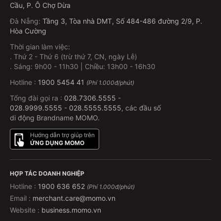
Cầu, P. Ô Chợ Dừa
Đà Nẵng
:
Tầng 3, Tòa nhà DMT, Số 484-486 đường 2/9, P.
Hòa Cường
Thời gian làm việc:
.
Thứ 2 - Thứ 6 (trừ thứ 7, CN, ngày Lễ)
.
Sáng: 9h00 - 11h30 | Chiều: 13h00 - 16h30
Hotline :
1900 5454 41
(Phí 1.000đ/phút)
Tổng đài gọi ra :
028.7306.5555
-
028.9999.5555
-
028.5555.5555
, các đầu số
di động Brandname MOMO.
Hướng dẫn trợ giúp trên
ỨNG DỤNG MOMO
HỢP TÁC DOANH NGHIỆP
Hotline :
1900 636 652
(Phí 1.000đ/phút)
Email :
merchant.care@momo.vn
Website :
business.momo.vn