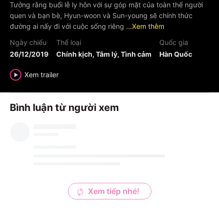
Tưởng rằng buổi lễ ly hôn với sự góp mặt của toàn thể người
quen và bạn bè, Hyun-woon và Sun-young sẽ chính thức
đường ai nấy đi với cuộc sống riêng
...Xem thêm
Ngày chiếu
Thể loại
Quốc gia
26/12/2019
Chính kịch, Tâm lý, Tình cảm
Hàn Quốc
Xem trailer
Bình luận từ người xem
Xem tiếp nhé!