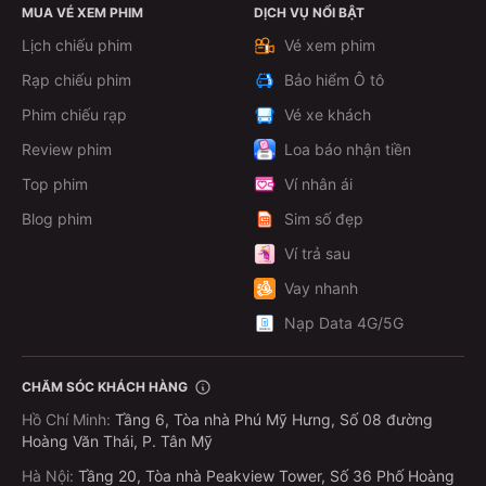
MUA VÉ XEM PHIM
DỊCH VỤ NỔI BẬT
Lịch chiếu phim
Vé xem phim
Rạp chiếu phim
Bảo hiểm Ô tô
Phim chiếu rạp
Vé xe khách
Review phim
Loa báo nhận tiền
Top phim
Ví nhân ái
Blog phim
Sim số đẹp
Ví trả sau
Vay nhanh
Nạp Data 4G/5G
CHĂM SÓC KHÁCH HÀNG
Hồ Chí Minh
:
Tầng 6, Tòa nhà Phú Mỹ Hưng, Số 08 đường
Hoàng Văn Thái, P. Tân Mỹ
Hà Nội
:
Tầng 20, Tòa nhà Peakview Tower, Số 36 Phố Hoàng