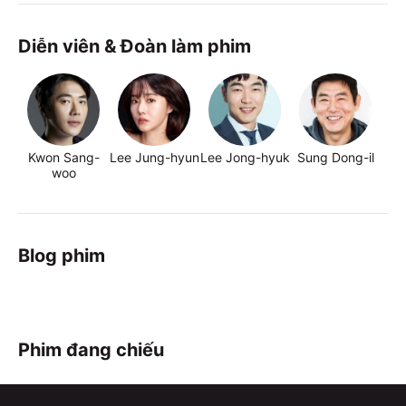
Diễn viên & Đoàn làm phim
Kwon Sang-
Lee Jung-hyun
Lee Jong-hyuk
Sung Dong-il
Ju
woo
Blog phim
Phim đang chiếu