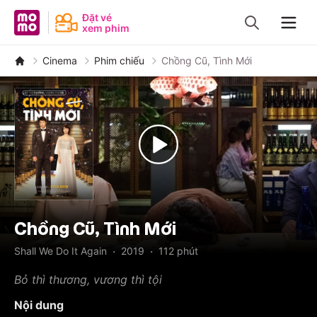
MoMo - Ứng dụng tài chính
Đặt vé
xem phim
Navig
Cinema
Phim chiếu
Chồng Cũ, Tình Mới
Chồng Cũ, Tình Mới
·
·
Shall We Do It Again
2019
112
phút
Bỏ thì thương, vương thì tội
Nội dung