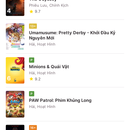
Phiêu Lưu, Chính Kịch
4
9.7
13+
Umamusume: Pretty Derby - Khởi Đầu Kỷ
Nguyên Mới
5
Hài, Hoạt Hình
P
Minions & Quái Vật
Hài, Hoạt Hình
6
9.2
P
PAW Patrol: Phim Khủng Long
Hài, Hoạt Hình
7
16+