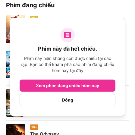
Phim đang chiếu
13+
Người Nhện: Khởi Đầu Mới
Khoa Học Viễn Tưởng, Phiêu Lưu
1
9.5
Phim này đã hết chiếu.
13+
Phim này hiện không còn được chiếu tại các
Phim Điện Ảnh Thám Tử Lừng Danh Conan:
rạp. Bạn có thể khám phá các phim đang chiếu
Thiên Thần Sa Ngã Trên Xa Lộ
hôm nay tại đây
2
Hoạt Hình, Hình Sự
9.3
Xem phim đang chiếu hôm nay
13+
Thư Tình Gửi Ngoại
Đóng
Hài, Chính Kịch
3
9.3
16+
The Odyssey