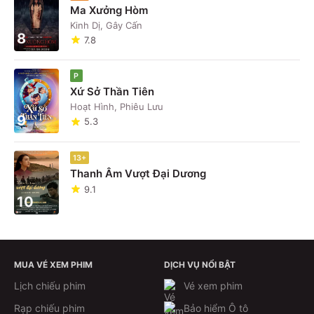
Ma Xưởng Hòm
Kinh Dị, Gây Cấn
8
7.8
P
Xứ Sở Thần Tiên
Hoạt Hình, Phiêu Lưu
9
5.3
13+
Thanh Âm Vượt Đại Dương
9.1
10
MUA VÉ XEM PHIM
DỊCH VỤ NỔI BẬT
Lịch chiếu phim
Vé xem phim
Rạp chiếu phim
Bảo hiểm Ô tô