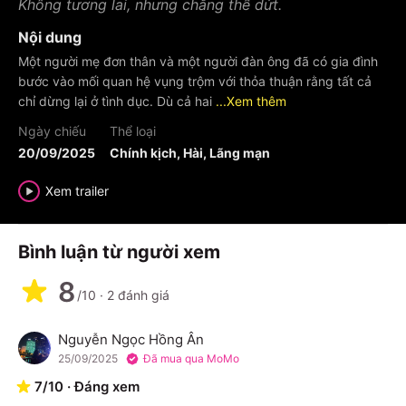
Không tương lai, nhưng chẳng thể dứt.
Nội dung
Một người mẹ đơn thân và một người đàn ông đã có gia đình
bước vào mối quan hệ vụng trộm với thỏa thuận rằng tất cả
chỉ dừng lại ở tình dục. Dù cả hai
...Xem thêm
Ngày chiếu
Thể loại
20/09/2025
Chính kịch, Hài, Lãng mạn
Xem trailer
Bình luận từ người xem
8
/10
·
2
đánh giá
Nguyễn Ngọc Hồng Ân
N
25/09/2025
Đã mua qua MoMo
7
/
10
·
Đáng xem