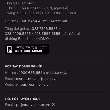
Thời gian làm việc:
.
Thứ 2 - Thứ 6 (trừ thứ 7, CN, ngày Lễ)
.
Sáng: 9h00 - 11h30 | Chiều: 13h00 - 16h30
Hotline :
1900 5454 41
(Phí 1.000đ/phút)
Tổng đài gọi ra :
028.7306.5555
-
028.9999.5555
-
028.5555.5555
, các đầu số
di động Brandname MOMO.
Hướng dẫn trợ giúp trên
ỨNG DỤNG MOMO
HỢP TÁC DOANH NGHIỆP
Hotline :
1900 636 652
(Phí 1.000đ/phút)
Email :
merchant.care@momo.vn
Website :
business.momo.vn
LIÊN HỆ TRUYỀN THÔNG
Email :
pr@mservice.com.vn