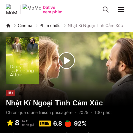
MoMo - Ứng dụng tài chính
Đặt vé
xem phim
Navig
Cinema
Phim chiếu
Nhật Kí Ngoại Tình Cảm Xúc
18+
Nhật Kí Ngoại Tình Cảm Xúc
·
·
Chronique d'une liaison passagère
2025
100
phút
8
từ
2
6.8
92%
đánh giá