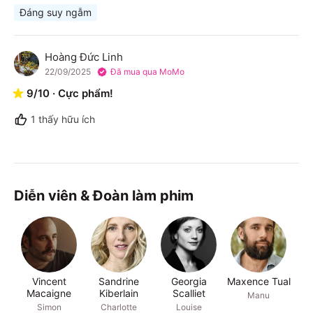
Đáng suy ngẫm
Hoàng Đức Linh
H
22/09/2025
Đã mua qua MoMo
9
/
10
·
Cực phẩm!
1
thấy hữu ích
Diễn viên & Đoàn làm phim
Vincent
Sandrine
Georgia
Maxence Tual
S
Macaigne
Kiberlain
Scalliet
M
Manu
Simon
Charlotte
Louise