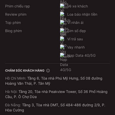
Phim chiếu rạp
Vé xe khách
Review phim
Loa báo nhận tiền
Top phim
Ví nhân ái
Blog phim
Sim số đẹp
Ví trả sau
Vay nhanh
Nạp Data 4G/5G
CHĂM SÓC KHÁCH HÀNG
Hồ Chí Minh
:
Tầng 6, Tòa nhà Phú Mỹ Hưng, Số 08 đường
Hoàng Văn Thái, P. Tân Mỹ
Hà Nội
:
Tầng 20, Tòa nhà Peakview Tower, Số 36 Phố Hoàng
Cầu, P. Ô Chợ Dừa
Đà Nẵng
:
Tầng 3, Tòa nhà DMT, Số 484-486 đường 2/9, P.
Hòa Cường