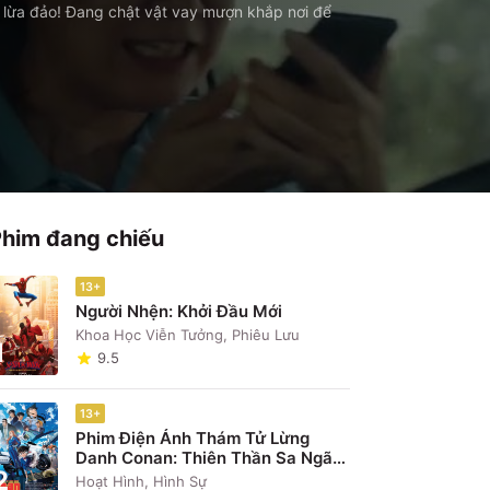
ã lừa đảo! Đang chật vật vay mượn khắp nơi để
Phim đang chiếu
13+
Người Nhện: Khởi Đầu Mới
Khoa Học Viễn Tưởng, Phiêu Lưu
1
9.5
13+
Phim Điện Ảnh Thám Tử Lừng
Danh Conan: Thiên Thần Sa Ngã
2
Trên Xa Lộ
Hoạt Hình, Hình Sự