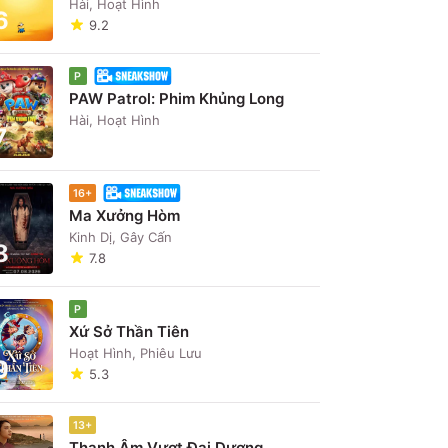
Hài, Hoạt Hình
6
9.2
P
PAW Patrol: Phim Khủng Long
Hài, Hoạt Hình
7
16+
Ma Xưởng Hòm
Kinh Dị, Gây Cấn
8
7.8
P
Xứ Sở Thần Tiên
Hoạt Hình, Phiêu Lưu
9
5.3
13+
Thanh Âm Vượt Đại Dương