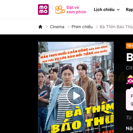
MoMo - Ứng dụng tài chính
Đặt vé
Lịch chiếu
Rạp
xem phim
Cinema
Phim chiếu
Bà Thím Báo Thù
16
B
Cit
P
g
Từ 
Nộ