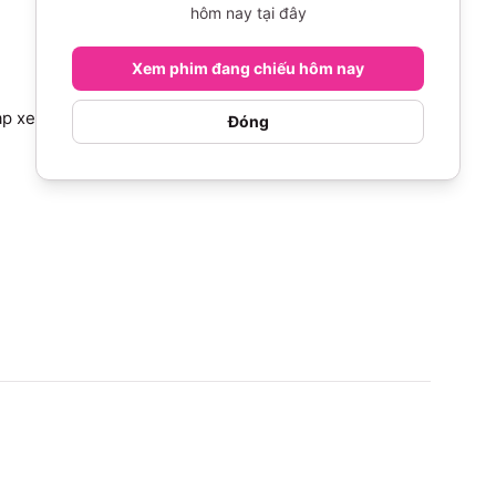
hôm nay tại đây
Xem phim đang chiếu hôm nay
 rạp xem ai cũng cười. Cách quay dựng phim cũng khá ổn. 
Đóng