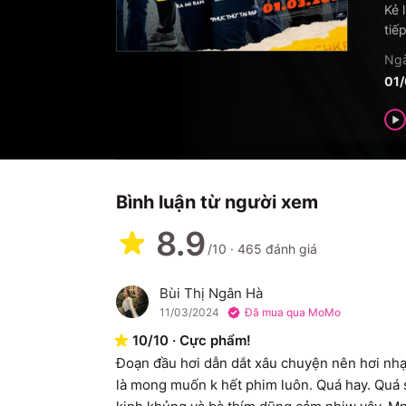
Kẻ 
tiế
Ngà
01
Bình luận từ người xem
8.9
/10
·
465
đánh giá
Bùi Thị Ngân Hà
B
11/03/2024
Đã mua qua MoMo
10
/
10
·
Cực phẩm!
Đoạn đầu hơi dẫn dắt xâu chuyện nên hơi nhạt t
là mong muốn k hết phim luôn. Quá hay. Quá s