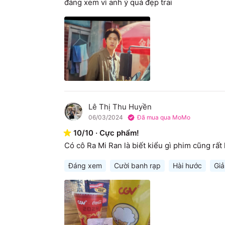
đáng xem vì anh ý quá đẹp trai
Lê Thị Thu Huyền
L
06/03/2024
Đã mua qua MoMo
10
/
10
·
Cực phẩm!
Có cô Ra Mi Ran là biết kiểu gì phim cũng rất 
Đáng xem
Cười banh rạp
Hài hước
Giải