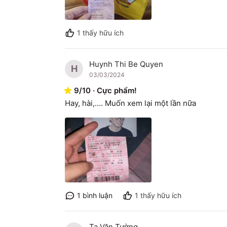
1
thấy hữu ích
Huynh Thi Be Quyen
H
03/03/2024
9
/
10
·
Cực phẩm!
Hay, hài,…. Muốn xem lại một lần nữa
1
bình luận
1
thấy hữu ích
Tạ Văn Tường