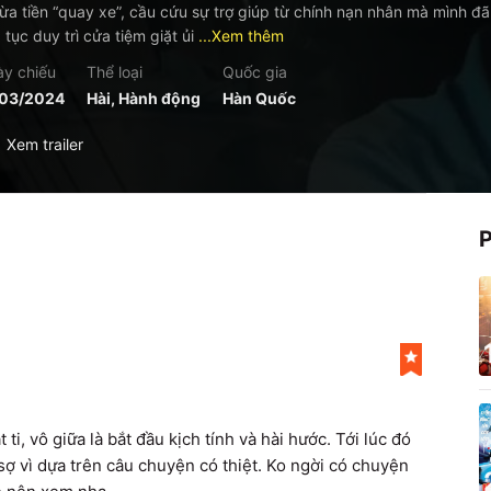
lừa tiền “quay xe”, cầu cứu sự trợ giúp từ chính nạn nhân mà mình đ
p tục duy trì cửa tiệm giặt ủi
...Xem thêm
y chiếu
Thể loại
Quốc gia
/03/2024
Hài, Hành động
Hàn Quốc
Xem trailer
i, vô giữa là bắt đầu kịch tính và hài hước. Tới lúc đó 
ợ vì dựa trên câu chuyện có thiệt. Ko ngời có chuyện 