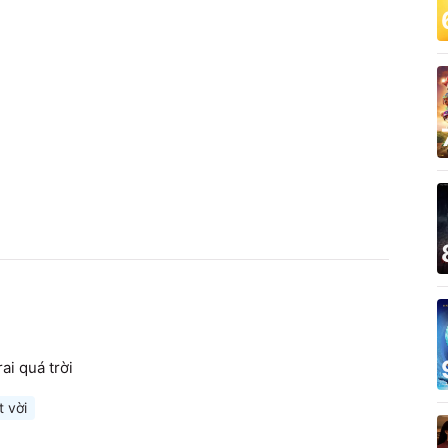
ai quá trời
t vời