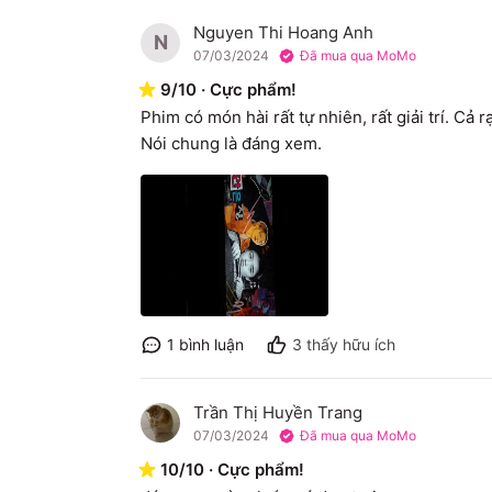
Nguyen Thi Hoang Anh
N
07/03/2024
Đã mua qua MoMo
9
/
10
·
Cực phẩm!
Phim có món hài rất tự nhiên, rất giải trí. Cả
Nói chung là đáng xem.
1
bình luận
3
thấy hữu ích
Trần Thị Huyền Trang
T
07/03/2024
Đã mua qua MoMo
10
/
10
·
Cực phẩm!