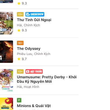
9.3
13+
Thư Tình Gửi Ngoại
Hài, Chính Kịch
3
9.3
16+
The Odyssey
Phiêu Lưu, Chính Kịch
4
9.7
13+
Umamusume: Pretty Derby - Khởi
Đầu Kỷ Nguyên Mới
5
Hài, Hoạt Hình
P
Minions & Quái Vật