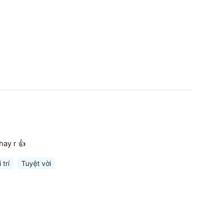
hay r 👍
 trí
Tuyệt vời