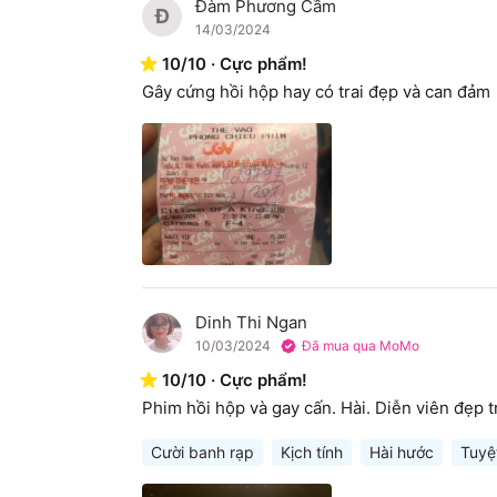
Đàm Phương Cầm
Đ
14/03/2024
10
/
10
·
Cực phẩm!
Gây cứng hồi hộp hay có trai đẹp và can đảm
Dinh Thi Ngan
D
10/03/2024
Đã mua qua MoMo
10
/
10
·
Cực phẩm!
Phim hồi hộp và gay cấn. Hài. Diễn viên đẹp tr
Cười banh rạp
Kịch tính
Hài hước
Tuyệ