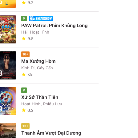
6
9.2
P
PAW Patrol: Phim Khủng Long
Hài, Hoạt Hình
7
9.5
16+
Ma Xưởng Hòm
Kinh Dị, Gây Cấn
8
7.8
P
Xứ Sở Thần Tiên
Hoạt Hình, Phiêu Lưu
9
6.2
13+
Thanh Âm Vượt Đại Dương