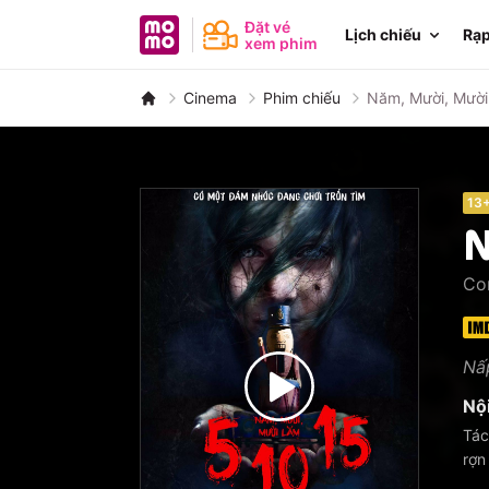
MoMo - Ứng dụng tài chính
Đặt vé
Lịch chiếu
Rạp
xem phim
Cinema
Phim chiếu
Năm, Mười, Mườ
13
N
Co
Nấ
Nộ
Tác
rợn