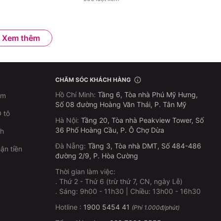
Xem thêm
CHĂM SÓC KHÁCH HÀNG
Hồ Chí Minh
:
Tầng 6, Tòa nhà Phú Mỹ Hưng,
im
Số 08 đường Hoàng Văn Thái, P. Tân Mỹ
 tô
Hà Nội
:
Tầng 20, Tòa nhà Peakview Tower, Số
36 Phố Hoàng Cầu, P. Ô Chợ Dừa
ch
Đà Nẵng
:
Tầng 3, Tòa nhà DMT, Số 484-486
ận tiền
đường 2/9, P. Hòa Cường
Thời gian làm việc:
.
Thứ 2 - Thứ 6 (trừ thứ 7, CN, ngày Lễ)
p
.
Sáng: 9h00 - 11h30 | Chiều: 13h00 - 16h30
Hotline :
1900 5454 41
(Phí 1.000đ/phút)