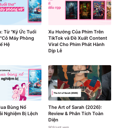
: Từ "Ký Ức Tuổi
Xu Hướng Của Phim Trên
 "Cỗ Máy Phòng
TikTok và Đề Xuất Content
hế Hệ
Viral Cho Phim Phát Hành
Dịp Lễ
Mua Bùng Nổ
The Art of Sarah (2026):
i Nghiệm Bị Lệch
Review & Phân Tích Toàn
Diện
909
lượt xem