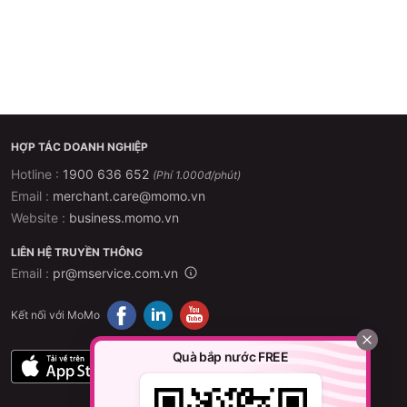
HỢP TÁC DOANH NGHIỆP
Hotline :
1900 636 652
(Phí 1.000đ/phút)
Email :
merchant.care@momo.vn
Website :
business.momo.vn
LIÊN HỆ TRUYỀN THÔNG
Email :
pr@mservice.com.vn
Kết nối với MoMo
Quà bắp nước FREE