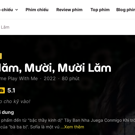
 chiếu
Phim chiếu
Review phim
Top phim
Blog phi
i Lăm
+
ăm, Mười, Mười Lăm
me Play With Me
·
2022
·
80
phút
5.1
p cho kỹ vào!
i dung
 phẩm đến từ "bậc thầy kinh dị" Tây Ban Nha Juega Conmigo Khi trò 
 của “bà ba bị”. Sofía là một vú
...Xem thêm