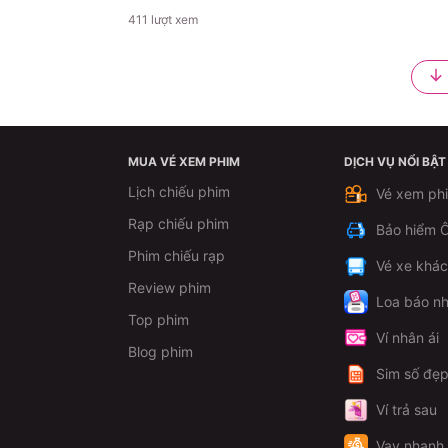
411
lượt xem
MUA VÉ XEM PHIM
DỊCH VỤ NỔI BẬT
Lịch chiếu phim
Vé xem ph
Rạp chiếu phim
Bảo hiểm Ô
Phim chiếu rạp
Vé xe khá
Review phim
Loa báo nh
Top phim
Ví nhân ái
Blog phim
Sim số đẹ
Ví trả sau
Vay nhanh