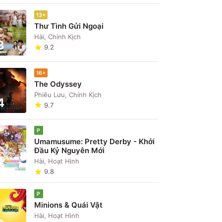
13+
Thư Tình Gửi Ngoại
Hài, Chính Kịch
3
9.2
16+
The Odyssey
Phiêu Lưu, Chính Kịch
4
9.7
P
Umamusume: Pretty Derby - Khởi
Đầu Kỷ Nguyên Mới
5
Hài, Hoạt Hình
9.8
P
Minions & Quái Vật
Hài, Hoạt Hình