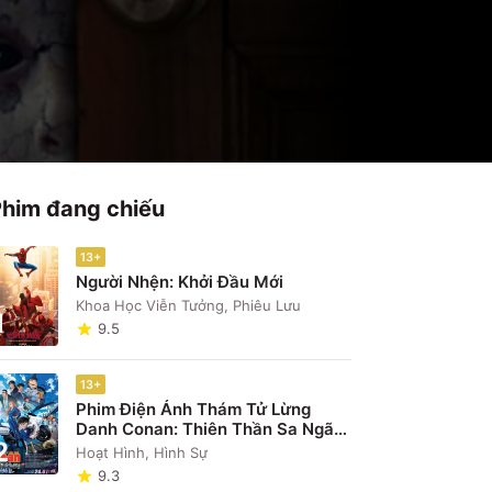
Phim đang chiếu
13+
Người Nhện: Khởi Đầu Mới
Khoa Học Viễn Tưởng, Phiêu Lưu
1
9.5
13+
Phim Điện Ảnh Thám Tử Lừng
Danh Conan: Thiên Thần Sa Ngã
2
Trên Xa Lộ
Hoạt Hình, Hình Sự
9.3