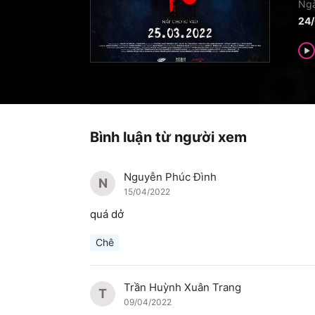
Ngà
24
Bình luận từ người xem
Nguyễn Phúc Đình
N
15/04/2022
quá dở
Chê
Trần Huỳnh Xuân Trang
T
09/04/2022