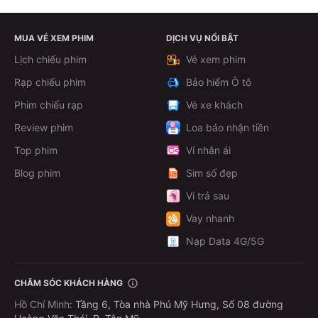
MUA VÉ XEM PHIM
DỊCH VỤ NỔI BẬT
Lịch chiếu phim
Vé xem phim
Rạp chiếu phim
Bảo hiểm Ô tô
Phim chiếu rạp
Vé xe khách
Review phim
Loa báo nhận tiền
Top phim
Ví nhân ái
Blog phim
Sim số đẹp
Ví trả sau
Vay nhanh
Nạp Data 4G/5G
CHĂM SÓC KHÁCH HÀNG
Hồ Chí Minh
:
Tầng 6, Tòa nhà Phú Mỹ Hưng, Số 08 đường