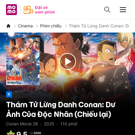
MoMo - Ứng dụng tài chính
Đặt vé
xem phim
Navig
Cinema
Phim chiếu
Thám Tử Lừng Danh Conan: Dư Ản
K
Thám Tử Lừng Danh Conan: Dư
Ảnh Của Độc Nhãn (Chiếu lại)
·
·
Conan Movie 28
2025
110
phút
9.5
từ
6698