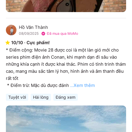
Hồ Văn Thành
H
08/09/2025
Đã mua qua MoMo
10
/
10
·
Cực phẩm!
* Điểm cộng: Movie 28 được coi là một làn gió mới cho 
series phim điện ảnh Conan, khi mạnh dạn đi sâu vào 
những khía cạnh ít được khai thác. Phim có tính trinh thám 
cao, mang màu sắc tâm lý hơn, hình ảnh và âm thanh đều 
rất tốt

 * Điểm trừ: Mặc dù được đánh
...Xem thêm
Tuyệt vời
Hài lòng
Đáng xem