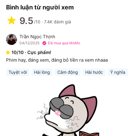
Bình luận từ người xem
9.5
/10
·
7.4K
đánh giá
Trần Ngọc Thịnh
T
04/12/2025
Đã mua qua MoMo
10
/
10
·
Cực phẩm!
Phim hay, đáng xem, đáng bỏ tiền ra xem nhaaa
Tuyệt vời
Hài lòng
Cảm động
Hài hước
Ý nghĩa
Gi