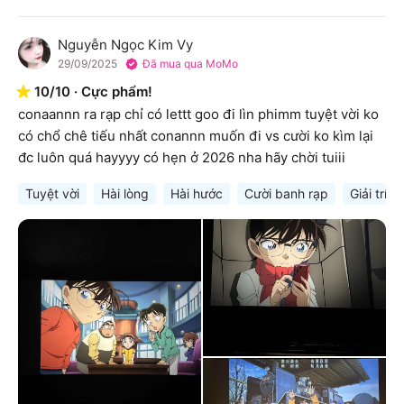
Nguyễn Ngọc Kim Vy
N
29/09/2025
Đã mua qua MoMo
10
/
10
·
Cực phẩm!
conaannn ra rạp chỉ có lettt goo đi lìn phimm tuyệt vời ko 
có chổ chê tiếu nhất conannn muốn đi vs cười ko kìm lại 
đc luôn quá hayyyy có hẹn ở 2026 nha hãy chời tuiii
Tuyệt vời
Hài lòng
Hài hước
Cười banh rạp
Giải trí