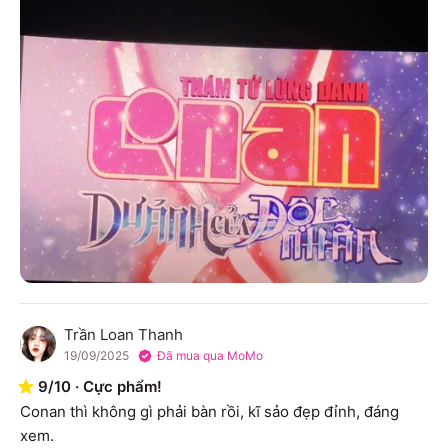
Trần Loan Thanh
T
19/09/2025
Đã mua qua MoMo
9
/
10
·
Cực phẩm!
Conan thì không gì phải bàn rồi, kĩ sảo đẹp đỉnh, đáng 
xem.