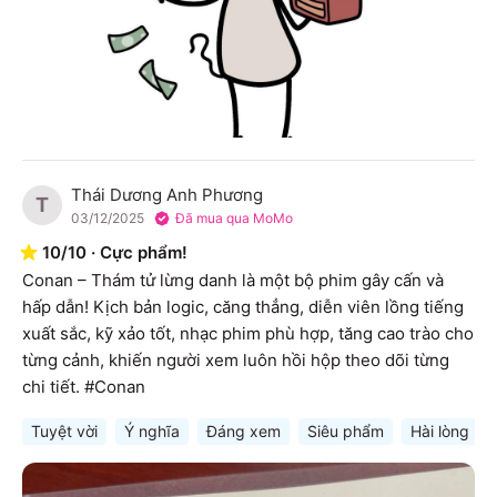
Thái Dương Anh Phương
T
03/12/2025
Đã mua qua MoMo
10
/
10
·
Cực phẩm!
Conan – Thám tử lừng danh là một bộ phim gây cấn và 
hấp dẫn! Kịch bản logic, căng thẳng, diễn viên lồng tiếng 
xuất sắc, kỹ xảo tốt, nhạc phim phù hợp, tăng cao trào cho 
từng cảnh, khiến người xem luôn hồi hộp theo dõi từng 
chi tiết. #Conan
Tuyệt vời
Ý nghĩa
Đáng xem
Siêu phẩm
Hài lòng