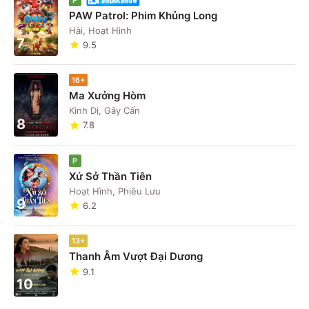
PAW Patrol: Phim Khủng Long
Hài, Hoạt Hình
7
9.5
16+
Ma Xưởng Hòm
Kinh Dị, Gây Cấn
8
7.8
P
Xứ Sở Thần Tiên
Hoạt Hình, Phiêu Lưu
9
6.2
13+
Thanh Âm Vượt Đại Dương
9.1
10