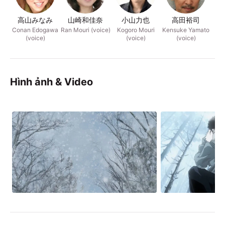
高山みなみ
山崎和佳奈
小山力也
高田裕司
Conan Edogawa
Ran Mouri (voice)
Kogoro Mouri
Kensuke Yamato
Y
(voice)
(voice)
(voice)
Hình ảnh & Video