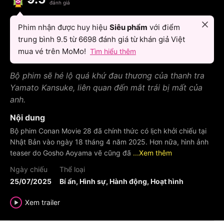
đánh giá
Phim nhận được huy hiệu
Siêu phẩm
với điểm
trung bình
9.5
từ
6698
đánh giá từ khán giả Việt
mua vé trên MoMo!
Tìm hiểu thêm
Bộ phim sẽ hé lộ quá khứ đau thương của thanh tra
Yamato Kansuke, liên quan đến mắt trái bị mất của
anh.
Nội dung
Bộ phim Conan Movie 28 đã chính thức có lịch khởi chiếu tại
Nhật Bản vào ngày 18 tháng 4 năm 2025. Hơn nữa, hình ảnh
teaser do Gosho Aoyama vẽ cũng đã
...Xem thêm
Ngày chiếu
Thể loại
25/07/2025
Bí ẩn, Hình sự, Hành động, Hoạt hình
Xem trailer