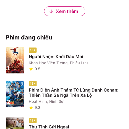
Xem thêm
Phim đang chiếu
13+
Người Nhện: Khởi Đầu Mới
Khoa Học Viễn Tưởng, Phiêu Lưu
1
9.5
13+
Phim Điện Ảnh Thám Tử Lừng Danh Conan:
Thiên Thần Sa Ngã Trên Xa Lộ
2
Hoạt Hình, Hình Sự
9.3
13+
Thư Tình Gửi Ngoại