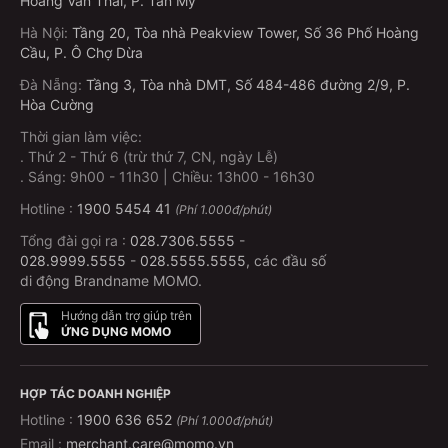
Hoàng Văn Thái, P. Tân Mỹ
Hà Nội
:
Tầng 20, Tòa nhà Peakview Tower, Số 36 Phố Hoàng
Cầu, P. Ô Chợ Dừa
Đà Nẵng
:
Tầng 3, Tòa nhà DMT, Số 484-486 đường 2/9, P.
Hòa Cường
Thời gian làm việc:
.
Thứ 2 - Thứ 6 (trừ thứ 7, CN, ngày Lễ)
.
Sáng: 9h00 - 11h30 | Chiều: 13h00 - 16h30
Hotline :
1900 5454 41
(Phí 1.000đ/phút)
Tổng đài gọi ra :
028.7306.5555
-
028.9999.5555
-
028.5555.5555
, các đầu số
di động Brandname MOMO.
Hướng dẫn trợ giúp trên
ỨNG DỤNG MOMO
HỢP TÁC DOANH NGHIỆP
Hotline :
1900 636 652
(Phí 1.000đ/phút)
Email :
merchant.care@momo.vn