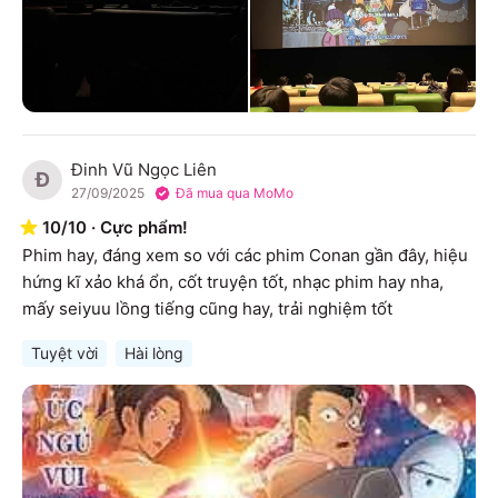
Đinh Vũ Ngọc Liên
Đ
27/09/2025
Đã mua qua MoMo
10
/
10
·
Cực phẩm!
Phim hay, đáng xem so với các phim Conan gần đây, hiệu 
hứng kĩ xảo khá ổn, cốt truyện tốt, nhạc phim hay nha, 
mấy seiyuu lồng tiếng cũng hay, trải nghiệm tốt
Tuyệt vời
Hài lòng