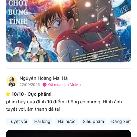
Nguyễn Hoàng Mai Hà
N
22/09/2025
Đã mua qua MoMo
10
/
10
·
Cực phẩm!
phim hay quá đỉnh 10 điểm không có nhưng. Hình ảnh 
tuyệt vời, âm thanh đã tai
Tuyệt vời
Hài lòng
Hài hước
Siêu phẩm
Đáng xem