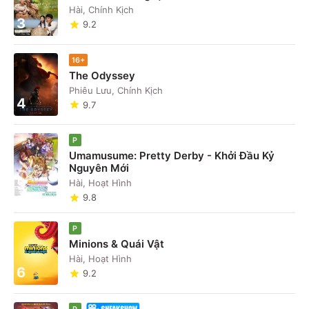
Hài, Chính Kịch
3
9.2
16+
The Odyssey
Phiêu Lưu, Chính Kịch
4
9.7
P
Umamusume: Pretty Derby - Khởi Đầu Kỷ
Nguyên Mới
5
Hài, Hoạt Hình
9.8
P
Minions & Quái Vật
Hài, Hoạt Hình
6
9.2
P