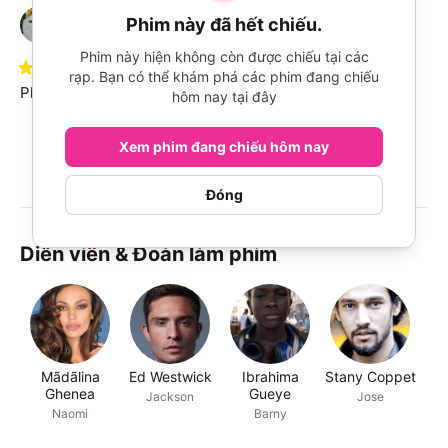
Khưu Khắc Bình Khánh
Phim này đã hết chiếu.
K
28/08/2023
Đã mua qua MoMo
Phim này hiện không còn được chiếu tại các
1
/
10
·
Kén người mê
rạp. Bạn có thể khám phá các phim đang chiếu
Phim dở lắm nha mn
hôm nay tại đây
Xem tiếp nhé!
Xem phim đang chiếu hôm nay
Đóng
Diễn viên & Đoàn làm phim
Mãdãlina
Ed Westwick
Ibrahima
Stany Coppet
Ghenea
Gueye
Jackson
Jose
Naomi
Barny