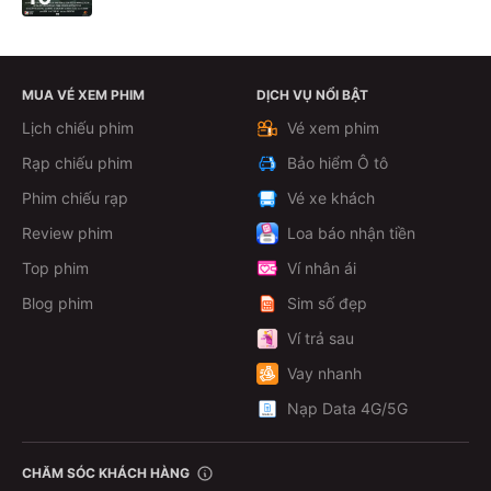
MUA VÉ XEM PHIM
DỊCH VỤ NỔI BẬT
Lịch chiếu phim
Vé xem phim
Rạp chiếu phim
Bảo hiểm Ô tô
Phim chiếu rạp
Vé xe khách
Review phim
Loa báo nhận tiền
Top phim
Ví nhân ái
Blog phim
Sim số đẹp
Ví trả sau
Vay nhanh
Nạp Data 4G/5G
CHĂM SÓC KHÁCH HÀNG