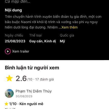
Cá mập đến...
Nội dung
Trên chuyến hành trình xuyên biển đoàn tụ gia đình, một cơn
bão buộc Naomi rời khỏi lộ trình và vướng vào phi vụ nguy
hiểm dưới lòng đại dương. Nhiệm
...Xem thêm
Ngày chiếu
Thể loại
Quốc gia
25/08/2023
Gay cấn, Kinh dị
Mỹ
Xem trailer
Bình luận từ người xem
2.6
/10
·
17
đánh giá
Phạm Thị Diễm Thúy
P
30/08/2023
1
/
10
·
Kén người mê