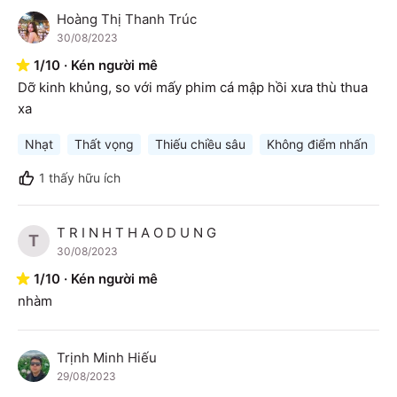
Hoàng Thị Thanh Trúc
H
30/08/2023
1
/
10
·
Kén người mê
Dỡ kinh khủng, so với mấy phim cá mập hồi xưa thù thua 
xa
Nhạt
Thất vọng
Thiếu chiều sâu
Không điểm nhấn
P
1
thấy hữu ích
T R I N H T H A O D U N G
T
30/08/2023
1
/
10
·
Kén người mê
nhàm
Trịnh Minh Hiếu
T
29/08/2023