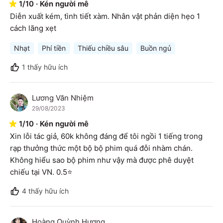
1
/
10
·
Kén người mê
Diễn xuất kém, tình tiết xàm. Nhân vật phản diện hẹo 1 
cách lãng xẹt
Nhạt
Phí tiền
Thiếu chiều sâu
Buồn ngủ
1
thấy hữu ích
Lương Văn Nhiệm
L
29/08/2023
1
/
10
·
Kén người mê
Xin lỗi tác giả, 60k không đáng để tôi ngồi 1 tiếng trong 
rạp thưởng thức một bộ bộ phim quá đỗi nhàm chán. 
Không hiểu sao bộ phim như vậy mà được phê duyệt 
chiếu tại VN. 0.5⭐️
4
thấy hữu ích
Hoàng Quỳnh Hương