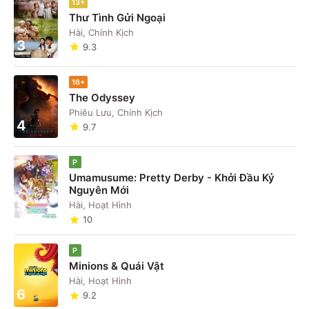
13+
Thư Tình Gửi Ngoại
Hài, Chính Kịch
3
9.3
16+
The Odyssey
Phiêu Lưu, Chính Kịch
4
9.7
P
Umamusume: Pretty Derby - Khởi Đầu Kỷ
Nguyên Mới
5
Hài, Hoạt Hình
10
P
Minions & Quái Vật
Hài, Hoạt Hình
6
9.2