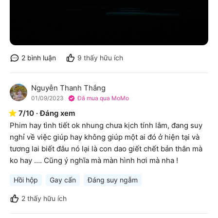
2
bình luận
9
thấy hữu ích
Nguyễn Thanh Thắng
N
01/09/2023
Đã mua qua MoMo
7
/
10
·
Đáng xem
Phim hay tình tiết ok nhung chưa kịch tính lắm, đang suy 
nghỉ về việc giúp hay không giúp một ai đó ở hiện tại và 
tương lai biết đâu nó lại là con dao giết chết bản thân mà 
ko hay …. Cũng ý nghĩa mà màn hình hơi mà nha !
Hồi hộp
Gay cấn
Đáng suy ngẫm
2
thấy hữu ích