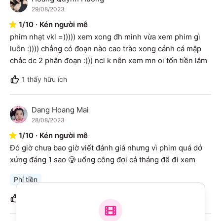
H
29/08/2023
1
/
10
·
Kén người mê
phim nhạt vkl =))))) xem xong đh mình vừa xem phim gì 
luôn :)))) chẳng có đoạn nào cao trào xong cảnh cá mập 
chắc dc 2 phân đoạn :))) ncl k nên xem mn oi tốn tiền lắm
1
thấy hữu ích
Dang Hoang Mai
D
28/08/2023
1
/
10
·
Kén người mê
Đó giờ chưa bao giờ viết đánh giá nhưng vì phim quá dở 
xứng đáng 1 sao 🥲 uổng công đợi cả tháng để đi xem
Phí tiền
4
thấy hữu ích