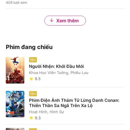
406
lượt xem
Xem thêm
Phim đang chiếu
13+
Người Nhện: Khởi Đầu Mới
Khoa Học Viễn Tưởng, Phiêu Lưu
1
9.5
13+
Phim Điện Ảnh Thám Tử Lừng Danh Conan:
Thiên Thần Sa Ngã Trên Xa Lộ
2
Hoạt Hình, Hình Sự
9.3