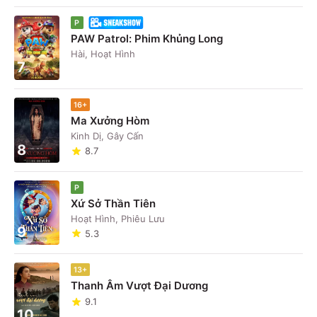
P
PAW Patrol: Phim Khủng Long
Hài, Hoạt Hình
7
16+
Ma Xưởng Hòm
Kinh Dị, Gây Cấn
8
8.7
P
Xứ Sở Thần Tiên
Hoạt Hình, Phiêu Lưu
9
5.3
13+
Thanh Âm Vượt Đại Dương
9.1
10