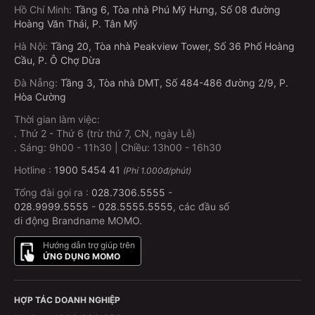
Hồ Chí Minh
:
Tầng 6, Tòa nhà Phú Mỹ Hưng, Số 08 đường
Hoàng Văn Thái, P. Tân Mỹ
Hà Nội
:
Tầng 20, Tòa nhà Peakview Tower, Số 36 Phố Hoàng
Cầu, P. Ô Chợ Dừa
Đà Nẵng
:
Tầng 3, Tòa nhà DMT, Số 484-486 đường 2/9, P.
Hòa Cường
Thời gian làm việc:
.
Thứ 2 - Thứ 6 (trừ thứ 7, CN, ngày Lễ)
.
Sáng: 9h00 - 11h30 | Chiều: 13h00 - 16h30
Hotline :
1900 5454 41
(Phí 1.000đ/phút)
Tổng đài gọi ra :
028.7306.5555
-
028.9999.5555
-
028.5555.5555
, các đầu số
di động Brandname MOMO.
Hướng dẫn trợ giúp trên
ỨNG DỤNG MOMO
HỢP TÁC DOANH NGHIỆP