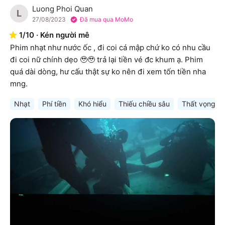
Luong Phoi Quan
L
27/08/2023
Đã mua qua MoMo
1
/
10
·
Kén người mê
Phim nhạt như nước ốc , đi coi cá mập chứ ko có nhu cầu 
đi coi nữ chính dẹo 🥹🥹 trả lại tiền vé đc khum ạ. Phim 
quá dài dòng, hư cấu thật sự ko nên đi xem tốn tiền nha 
mng.
Nhạt
Phí tiền
Khó hiểu
Thiếu chiều sâu
Thất vọng