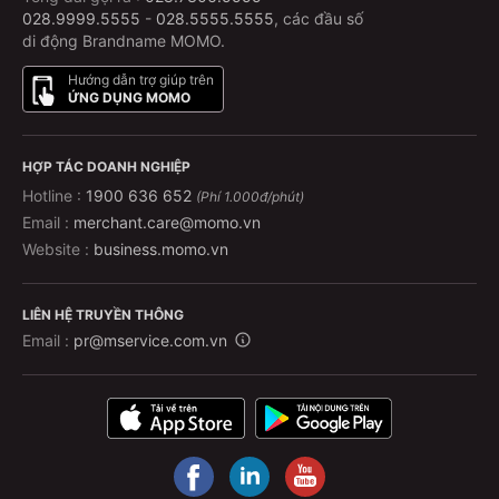
028.9999.5555
-
028.5555.5555
, các đầu số
di động Brandname MOMO.
Hướng dẫn trợ giúp trên
ỨNG DỤNG MOMO
HỢP TÁC DOANH NGHIỆP
Hotline :
1900 636 652
(Phí 1.000đ/phút)
Email :
merchant.care@momo.vn
Website :
business.momo.vn
LIÊN HỆ TRUYỀN THÔNG
Email :
pr@mservice.com.vn