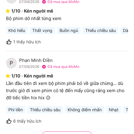
07/06/2026
Đã mua qua MoMo
1
/
10
·
Kén người mê
Bộ phim dở nhất từng xem
Khó hiểu
Thất vọng
Buồn ngủ
Thiếu chiều sâu
Dài d
1
thấy hữu ích
Phan Minh Điền
P
07/06/2026
Đã mua qua MoMo
1
/
10
·
Kén người mê
Lần đầu tiên đi xem bộ phim phải bỏ về giữa chừng... dù 
trước giờ đi xem phim có tệ đến mấy cũng ráng xem cho 
đỡ tiếc tiền hix hix 😥
Phí tiền
Thiếu chiều sâu
Không điểm nhấn
Nhạt
Thấ
6
thấy hữu ích