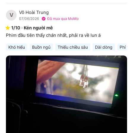
Võ Hoài Trung
V
07/06/2026
Đã mua qua MoMo
1
/
10
·
Kén người mê
Phim đầu tiên thấy chán nhất, phải ra về lun á
Khó hiểu
Buồn ngủ
Thiếu chiều sâu
Dài dòng
Phí tiề