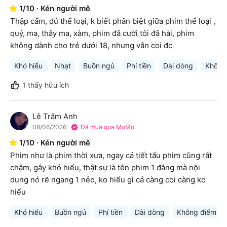
1
/
10
·
Kén người mê
Thập cẩm, đủ thể loại, k biết phân biệt giữa phim thể loại , 
quỷ, ma, thây ma, xàm, phim đã cười tôi đã hài, phim 
không dành cho trẻ dưới 18, nhưng vẫn coi đc
Khó hiểu
Nhạt
Buồn ngủ
Phí tiền
Dài dòng
Không
1
thấy hữu ích
Lê Trâm Anh
L
08/06/2026
Đã mua qua MoMo
1
/
10
·
Kén người mê
Phim như là phim thời xưa, ngay cả tiết tấu phim cũng rất 
chậm, gây khó hiểu, thật sự là tên phim 1 đằng mà nội 
dung nó rẽ ngang 1 nẻo, ko hiểu gì cả càng coi càng ko 
hiểu
Khó hiểu
Buồn ngủ
Phí tiền
Dài dòng
Không điểm nh