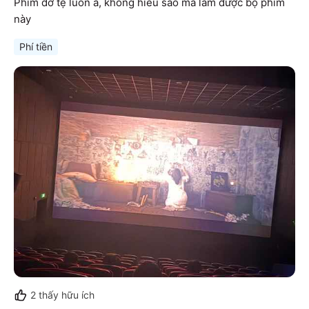
Phim dở tệ luôn á, không hiểu sao mà làm được bộ phim 
này
Phí tiền
2
thấy hữu ích