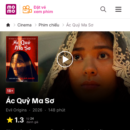
MoMo - Ứng dụng tài chính
Đặt vé
xem phim
Navig
Cinema
Phim chiếu
Ác Quỷ Ma Sơ
18+
Ác Quỷ Ma Sơ
·
·
Evil Origins
2026
148
phút
1.3
từ
24
đánh giá