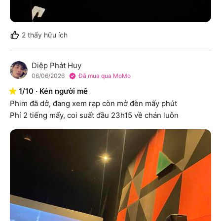
2
thấy hữu ích
Diệp Phát Huy
D
06/06/2026
Đã mua qua MoMo
1
/
10
·
Kén người mê
Phim đã dở, đang xem rạp còn mở đèn mấy phút

Phí 2 tiếng mấy, coi suất đầu 23h15 về chán luôn