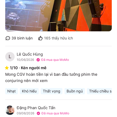
39
bình luận
165
thấy hữu ích
Lê Quốc Hùng
L
10/06/2026
Đã mua qua MoMo
1
/
10
·
Kén người mê
Mong CGV hoàn tiền lại vì ban đầu tưởng phim the 
conjuring nên mới xem
Nhạt
Khó hiểu
Thất vọng
Buồn ngủ
Thiếu chiều sâu
Đặng Phan Quốc Tấn
Đ
09/06/2026
Đã mua qua MoMo