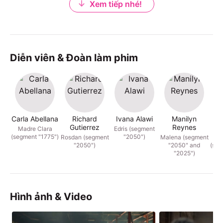
Xem tiếp nhé!
Diễn viên & Đoàn làm phim
Carla Abellana
Richard
Ivana Alawi
Manilyn
J
Gutierrez
Reynes
Madre Clara
Edris (segment
(segment "1775")
"2050")
Rosdan (segment
Malena (segment
Ma
"2050")
"2050" and
(seg
"2025")
Hình ảnh & Video