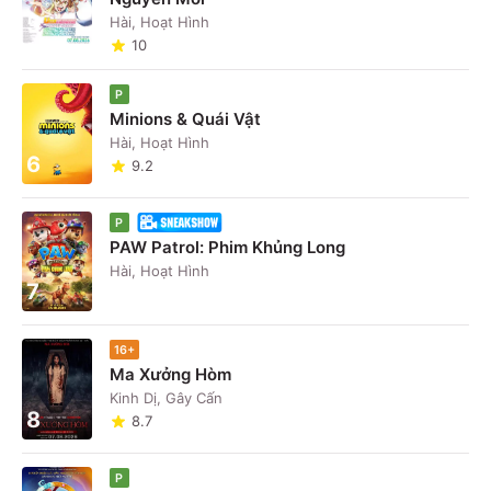
5
Hài, Hoạt Hình
10
P
Minions & Quái Vật
Hài, Hoạt Hình
6
9.2
P
PAW Patrol: Phim Khủng Long
Hài, Hoạt Hình
7
16+
Ma Xưởng Hòm
Kinh Dị, Gây Cấn
8
8.7
P