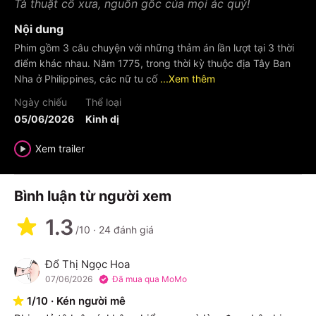
Tà thuật cổ xưa, nguồn gốc của mọi ác quỷ!
Nội dung
Phim gồm 3 câu chuyện với những thảm án lần lượt tại 3 thời
điểm khác nhau. Năm 1775, trong thời kỳ thuộc địa Tây Ban
Nha ở Philippines, các nữ tu cố
...Xem thêm
Ngày chiếu
Thể loại
05/06/2026
Kinh dị
Xem trailer
Bình luận từ người xem
1.3
/10
·
24
đánh giá
Đổ Thị Ngọc Hoa
Đ
07/06/2026
Đã mua qua MoMo
1
/
10
·
Kén người mê