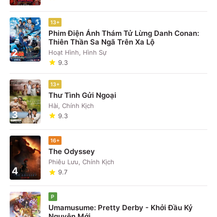
13+
Phim Điện Ảnh Thám Tử Lừng Danh Conan:
Thiên Thần Sa Ngã Trên Xa Lộ
2
Hoạt Hình, Hình Sự
9.3
13+
Thư Tình Gửi Ngoại
Hài, Chính Kịch
3
9.3
16+
The Odyssey
Phiêu Lưu, Chính Kịch
4
9.7
P
Umamusume: Pretty Derby - Khởi Đầu Kỷ
Nguyên Mới