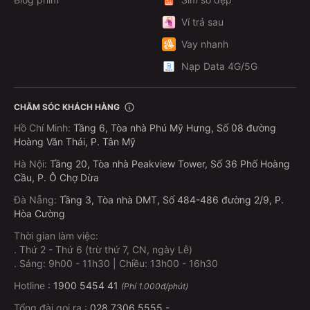
Ví trả sau
Vay nhanh
Nạp Data 4G/5G
CHĂM SÓC KHÁCH HÀNG
Hồ Chí Minh
:
Tầng 6, Tòa nhà Phú Mỹ Hưng, Số 08 đường
Hoàng Văn Thái, P. Tân Mỹ
Hà Nội
:
Tầng 20, Tòa nhà Peakview Tower, Số 36 Phố Hoàng
Cầu, P. Ô Chợ Dừa
Đà Nẵng
:
Tầng 3, Tòa nhà DMT, Số 484-486 đường 2/9, P.
Hòa Cường
Thời gian làm việc:
.
Thứ 2 - Thứ 6 (trừ thứ 7, CN, ngày Lễ)
.
Sáng: 9h00 - 11h30 | Chiều: 13h00 - 16h30
Hotline :
1900 5454 41
(Phí 1.000đ/phút)
Tổng đài gọi ra :
028.7306.5555
-