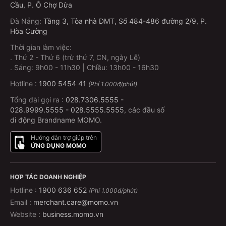
Cầu, P. Ô Chợ Dừa
Đà Nẵng
:
Tầng 3, Tòa nhà DMT, Số 484-486 đường 2/9, P.
Hòa Cường
Thời gian làm việc:
.
Thứ 2 - Thứ 6 (trừ thứ 7, CN, ngày Lễ)
.
Sáng: 9h00 - 11h30 | Chiều: 13h00 - 16h30
Hotline :
1900 5454 41
(Phí 1.000đ/phút)
Tổng đài gọi ra :
028.7306.5555
-
028.9999.5555
-
028.5555.5555
, các đầu số
di động Brandname MOMO.
Hướng dẫn trợ giúp trên
ỨNG DỤNG MOMO
HỢP TÁC DOANH NGHIỆP
Hotline :
1900 636 652
(Phí 1.000đ/phút)
Email :
merchant.care@momo.vn
Website :
business.momo.vn