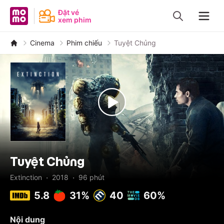
MoMo - Ứng dụng tài chính
Đặt vé
xem phim
Navig
Cinema
Phim chiếu
Tuyệt Chủng
Tuyệt Chủng
·
·
Extinction
2018
96
phút
5.8
31%
40
60%
Nội dung