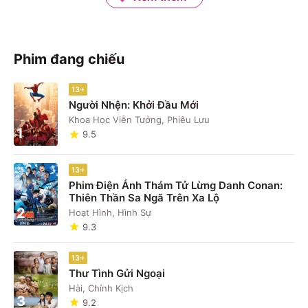
Phim đang chiếu
13+
Người Nhện: Khởi Đầu Mới
Khoa Học Viễn Tưởng, Phiêu Lưu
1
9.5
13+
Phim Điện Ảnh Thám Tử Lừng Danh Conan:
Thiên Thần Sa Ngã Trên Xa Lộ
2
Hoạt Hình, Hình Sự
9.3
13+
Thư Tình Gửi Ngoại
Hài, Chính Kịch
3
9.2