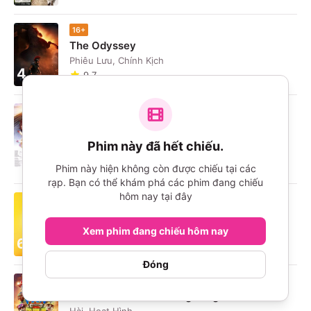
16+
The Odyssey
Phiêu Lưu, Chính Kịch
4
9.7
P
Umamusume: Pretty Derby - Khởi Đầu Kỷ
Nguyên Mới
Phim này đã hết chiếu.
5
Hài, Hoạt Hình
Phim này hiện không còn được chiếu tại các
9.8
rạp. Bạn có thể khám phá các phim đang chiếu
hôm nay tại đây
P
Minions & Quái Vật
Hài, Hoạt Hình
Xem phim đang chiếu hôm nay
6
9.2
Đóng
P
PAW Patrol: Phim Khủng Long
Hài, Hoạt Hình