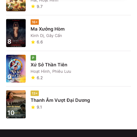
7
9.7
16+
Ma Xưởng Hòm
Kinh Dị, Gây Cấn
8
6.6
P
Xứ Sở Thần Tiên
Hoạt Hình, Phiêu Lưu
9
6.2
13+
Thanh Âm Vượt Đại Dương
9.1
10