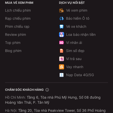
MUA VÉ XEM PHIM
DỊCH VỤ NỔI BẬT
Lịch chiếu phim
Vé xem phim
Rạp chiếu phim
Bảo hiểm Ô tô
Phim chiếu rạp
Vé xe khách
Review phim
Loa báo nhận tiền
Top phim
Ví nhân ái
Blog phim
Sim số đẹp
Ví trả sau
Vay nhanh
Nạp Data 4G/5G
CHĂM SÓC KHÁCH HÀNG
Hồ Chí Minh
:
Tầng 6, Tòa nhà Phú Mỹ Hưng, Số 08 đường
Hoàng Văn Thái, P. Tân Mỹ
Hà Nội
:
Tầng 20, Tòa nhà Peakview Tower, Số 36 Phố Hoàng