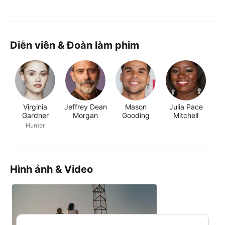
Diễn viên & Đoàn làm phim
Virginia
Jeffrey Dean
Mason
Julia Pace
Ja
Gardner
Morgan
Gooding
Mitchell
Hunter
Hình ảnh & Video