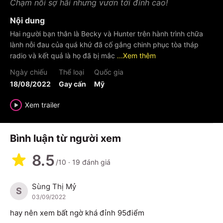
Chạm nỗi sợ hãi nhưng vươn tới đỉnh cao!
Nội dung
Hai người bạn thân là Becky và Hunter trên hành trình chữa
lành nỗi đau của quá khứ đã cố gắng chinh phục tòa tháp
radio và kết quả là họ đã bị mắc
...Xem thêm
Ngày chiếu
Thể loại
Quốc gia
18/08/2022
Gay cấn
Mỹ
Xem trailer
Bình luận từ người xem
8.5
/10
·
19
đánh giá
Sùng Thị Mỷ
S
03/09/2022
hay nên xem bất ngờ khá đỉnh 95điểm