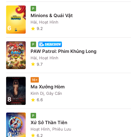
P
Minions & Quái Vật
Hài, Hoạt Hình
6
9.2
P
PAW Patrol: Phim Khủng Long
Hài, Hoạt Hình
7
9.7
16+
Ma Xưởng Hòm
Kinh Dị, Gây Cấn
8
6.6
P
Xứ Sở Thần Tiên
Hoạt Hình, Phiêu Lưu
9
6.2