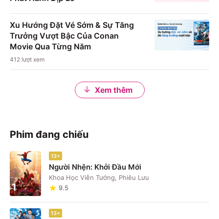
Xu Hướng Đặt Vé Sớm & Sự Tăng
Trưởng Vượt Bậc Của Conan
Movie Qua Từng Năm
412
lượt xem
Xem thêm
Phim đang chiếu
13+
Người Nhện: Khởi Đầu Mới
Khoa Học Viễn Tưởng, Phiêu Lưu
1
9.5
13+