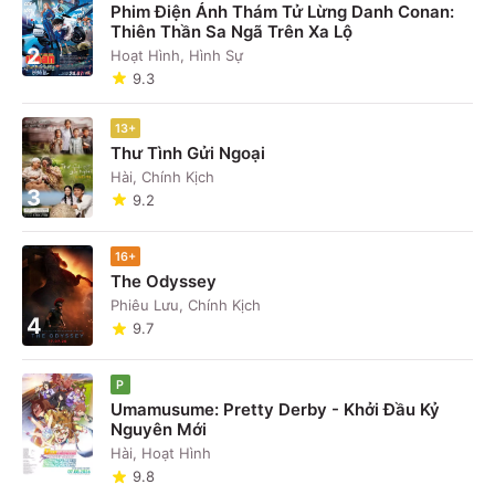
Phim Điện Ảnh Thám Tử Lừng Danh Conan:
Thiên Thần Sa Ngã Trên Xa Lộ
2
Hoạt Hình, Hình Sự
9.3
13+
Thư Tình Gửi Ngoại
Hài, Chính Kịch
3
9.2
16+
The Odyssey
Phiêu Lưu, Chính Kịch
4
9.7
P
Umamusume: Pretty Derby - Khởi Đầu Kỷ
Nguyên Mới
5
Hài, Hoạt Hình
9.8