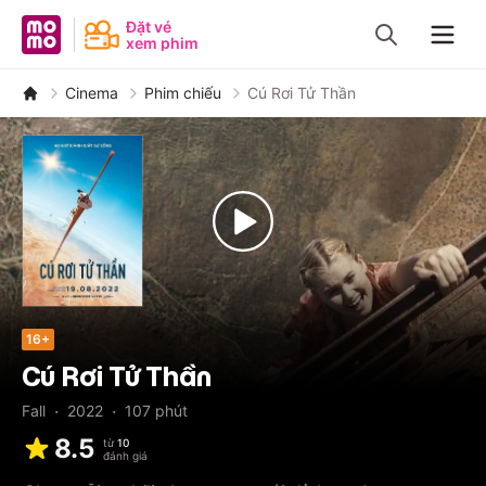
MoMo - Ứng dụng tài chính
Đặt vé
xem phim
Navig
Cinema
Phim chiếu
Cú Rơi Tử Thần
16+
Cú Rơi Tử Thần
·
·
Fall
2022
107
phút
8.5
từ
10
đánh giá