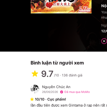
Nộ
Yos
như
Ngà
12
Bình luận từ người xem
9.7
/10
·
136
đánh giá
Nguyễn Chúc An
N
26/06/2026
Đã mua qua MoMo
10
/
10
·
Cực phẩm!
lần đầu tiên được xem Gintama ở rạp nên rấ