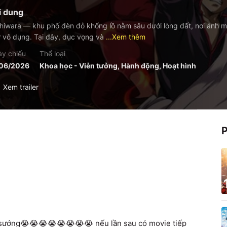
i dung
hiwara — khu phố đèn đỏ khổng lồ nằm sâu dưới lòng đất, nơi ánh mặ
 vô dụng. Tại đây, dục vọng và
...Xem thêm
y chiếu
Thể loại
/06/2026
Khoa học - Viễn tưởng, Hành động, Hoạt hình
Xem trailer
t sướng😭😭😭😭😭😭😭😭 nếu lần sau có movie tiếp 