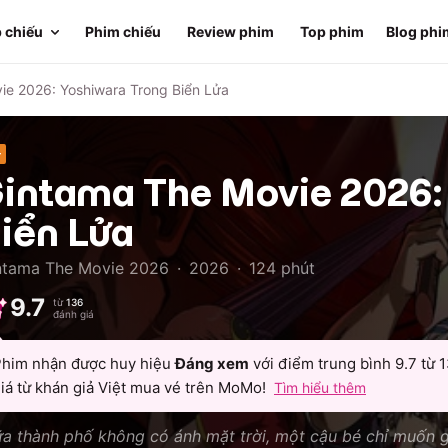
 chiếu
Phim chiếu
Review phim
Top phim
Blog phi
ie 2026: Yoshiwara Trong Biển Lửa
+
intama The Movie 2026:
iển Lửa
ntama The Movie 2026
·
2026
·
124
phút
9.7
từ
136
đánh giá
him nhận được huy hiệu
Đáng xem
với điểm trung bình
9.7
từ
1
iá từ khán giả Việt mua vé trên MoMo!
Tìm hiểu thêm
ữa thành phố không có ánh mặt trời, một cậu bé chỉ muốn 