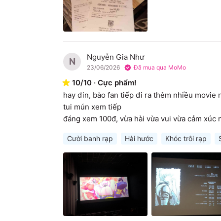
Nguyễn Gia Như
N
23/06/2026
Đã mua qua MoMo
10
/
10
·
Cực phẩm!
hay đin, bào fan tiếp đi ra thêm nhiều movie n
tui mún xem tiếp

đáng xem 100đ, vừa hài vừa vui vừa cảm xúc 
Cười banh rạp
Hài hước
Khóc trôi rạp