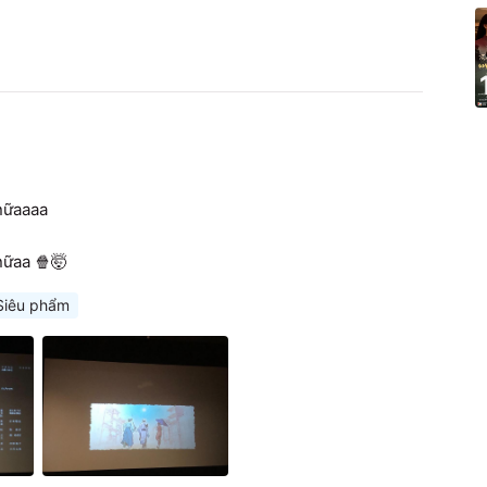
ữaaaa 

nữaa 🍿🤯
Siêu phẩm