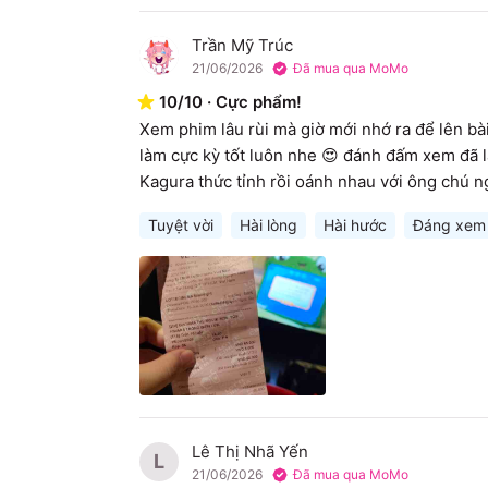
Trần Mỹ Trúc
T
21/06/2026
Đã mua qua MoMo
10
/
10
·
Cực phẩm!
Xem phim lâu rùi mà giờ mới nhớ ra để lên bà
làm cực kỳ tốt luôn nhe 😍 đánh đấm xem đã l
Kagura thức tỉnh rồi oánh nhau với ông chú ng
Tuyệt vời
Hài lòng
Hài hước
Đáng xem
Lê Thị Nhã Yến
L
21/06/2026
Đã mua qua MoMo