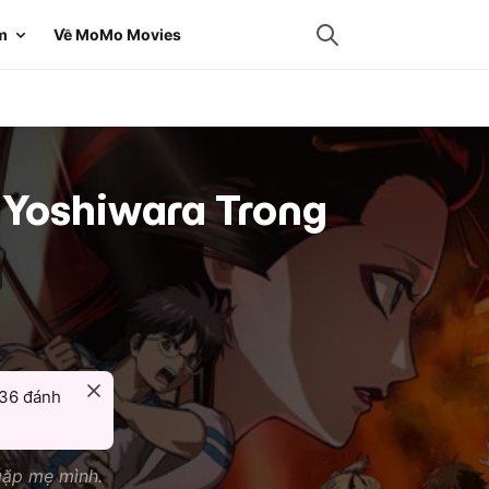
m
Về MoMo Movies
 Yoshiwara Trong
36
đánh
gặp mẹ mình.