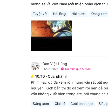
mong sẽ về Việt Nam (cải thiện phần dịch thuậ
Tuyệt vời
Hài lòng
Hài hước
Đáng xem
Đào Việt Hùng
Đ
25/06/2026
Đã mua qua MoMo
10
/
10
·
Cực phẩm!
Phim hay, dù đã xem rồi nhưng vẫn rất bất ngờ
nguyên. Kịch bản thì do đã xem rồi nên dễ bi
vốn không xuất hiện trong arc, nói chung chư
Đáng xem
Giải trí
Cười banh rạp
Siêu 