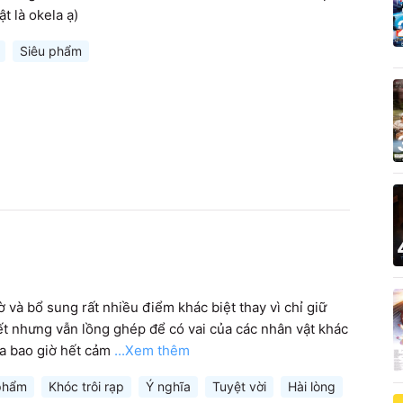
t là okela ạ)
Siêu phẩm
 và bổ sung rất nhiều điểm khác biệt thay vì chỉ giữ 
ết nhưng vẫn lồng ghép để có vai của các nhân vật khác 
a bao giờ hết cảm
...Xem thêm
phẩm
Khóc trôi rạp
Ý nghĩa
Tuyệt vời
Hài lòng
Cảm độ