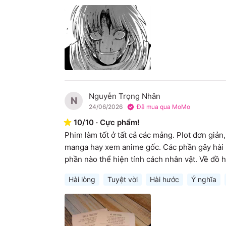
Nguyễn Trọng Nhân
N
24/06/2026
Đã mua qua MoMo
10
/
10
·
Cực phẩm!
Phim làm tốt ở tất cả các mảng. Plot đơn giản
manga hay xem anime gốc. Các phần gây hài k
phần nào thể hiện tính cách nhân vật. Về đồ 
Hài lòng
Tuyệt vời
Hài hước
Ý nghĩa