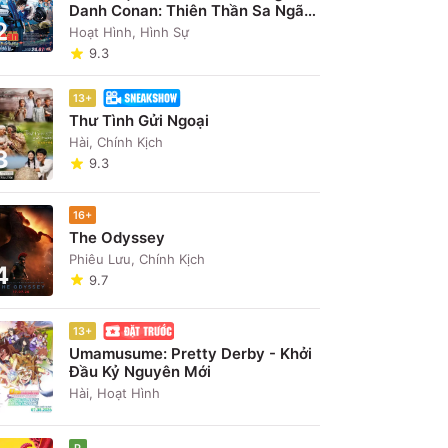
Danh Conan: Thiên Thần Sa Ngã
2
Trên Xa Lộ
Hoạt Hình, Hình Sự
9.3
13+
Thư Tình Gửi Ngoại
Hài, Chính Kịch
3
9.3
16+
The Odyssey
Phiêu Lưu, Chính Kịch
4
9.7
13+
Umamusume: Pretty Derby - Khởi
Đầu Kỷ Nguyên Mới
5
Hài, Hoạt Hình
ng
Hài hước
P