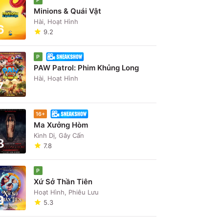
Minions & Quái Vật
Hài, Hoạt Hình
6
9.2
P
PAW Patrol: Phim Khủng Long
Hài, Hoạt Hình
7
16+
Ma Xưởng Hòm
Kinh Dị, Gây Cấn
8
7.8
P
Xứ Sở Thần Tiên
Hoạt Hình, Phiêu Lưu
9
5.3