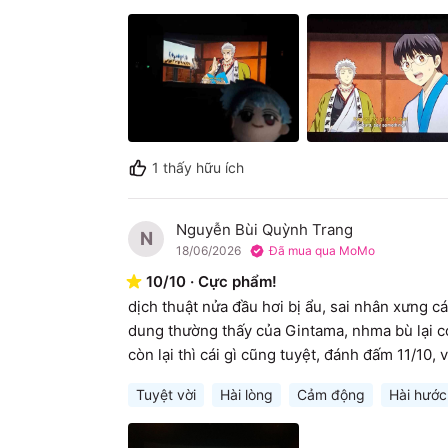
1
thấy hữu ích
Nguyễn Bùi Quỳnh Trang
N
18/06/2026
Đã mua qua MoMo
10
/
10
·
Cực phẩm!
dịch thuật nửa đầu hơi bị ẩu, sai nhân xưng các
dung thường thấy của Gintama, nhma bù lại c
còn lại thì cái gì cũng tuyệt, đánh đấm 11/10,
Tuyệt vời
Hài lòng
Cảm động
Hài hước