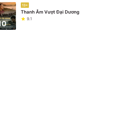
13+
Thanh Âm Vượt Đại Dương
9.1
10