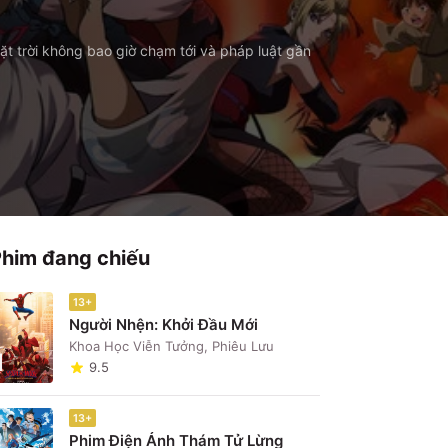
t trời không bao giờ chạm tới và pháp luật gần
Phim đang chiếu
13+
Người Nhện: Khởi Đầu Mới
Khoa Học Viễn Tưởng, Phiêu Lưu
1
9.5
13+
Phim Điện Ảnh Thám Tử Lừng