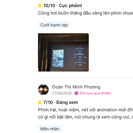
10
/
10
·
Cực phẩm!
Cũng hơi buồn thằng đầu vàng lên phim chưa 
Cười banh rạp
Đoàn Thị Minh Phương
Đ
21/06/2026
Đã mua qua MoMo
7
/
10
·
Đáng xem
Phim hài, hoài niệm, nét với animation mới đỉn
có gì nổi bật lắm, nói chung là xem cũng vui, c
Mãn nhãn