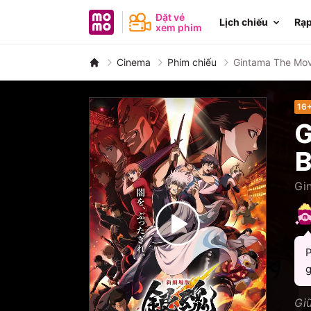
MoMo - Ứng dụng tài chính
Đặt vé
Lịch chiếu
Rạp
xem phim
Cinema
Phim chiếu
Gintama The Mov
16
G
B
Gi
P
g
Gi