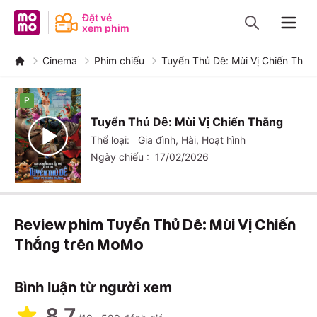
MoMo - Ứng dụng tài chính
Đặt vé
xem phim
Navig
Cinema
Phim chiếu
Tuyển Thủ Dê: Mùi Vị Chiến Thắn
P
Tuyển Thủ Dê: Mùi Vị Chiến Thắng
Thể loại:
Gia đình, Hài, Hoạt hình
Ngày chiếu :
17/02/2026
8.7
589
Review phim Tuyển Thủ Dê: Mùi Vị Chiến
Thắng trên MoMo
Bình luận từ người xem
8.7