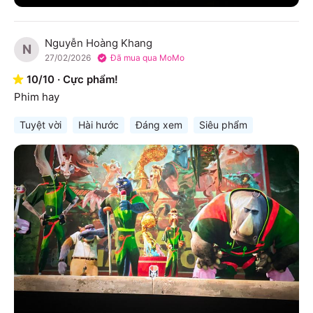
Nguyễn Hoàng Khang
N
27/02/2026
Đã mua qua MoMo
10
/
10
·
Cực phẩm!
Phim hay
Tuyệt vời
Hài hước
Đáng xem
Siêu phẩm