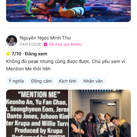
Nguyễn Ngọc Minh Thư
N
04/03/2026
Đã mua qua MoMo
7
/
10
·
Đáng xem
Không đủ peak nhưng cũng được được. Chủ yếu xem vì 
Mention Me thôi hêh
Ý nghĩa
Đồng cảm
Kịch tính
Nhân văn