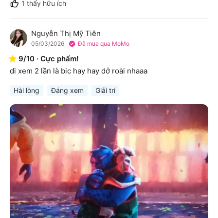
1
thấy hữu ích
Nguyễn Thị Mỹ Tiên
N
05/03/2026
Đã mua qua MoMo
9
/
10
·
Cực phẩm!
di xem 2 lần là bic hay hay dở roài nhaaa
Hài lòng
Đáng xem
Giải trí