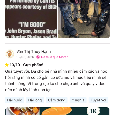
Văn Thị Thúy Hạnh
V
02/03/2026
Đã mua qua MoMo
10
/
10
·
Cực phẩm!
Quá tuyệt vời. Đã cho bé nhà mình nhiều cảm xúc và học 
hỏi rằng mình có cố gắn, có ước mơ và mục tiêu mình sẽ 
thành công. Vì trong rạp ko cho chụp ảnh và quay video 
nên mình lấy hình nhà tạm
Hài hước
Hài lòng
Cảm động
Ý nghĩa
Tuyệt vời