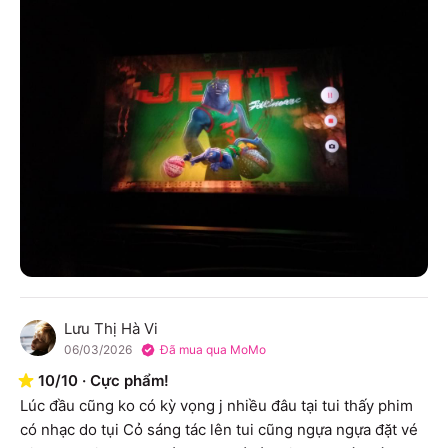
Lưu Thị Hà Vi
L
06/03/2026
Đã mua qua MoMo
10
/
10
·
Cực phẩm!
Lúc đầu cũng ko có kỳ vọng j nhiều đâu tại tui thấy phim 
có nhạc do tụi Cỏ sáng tác lên tui cũng ngựa ngựa đặt vé 