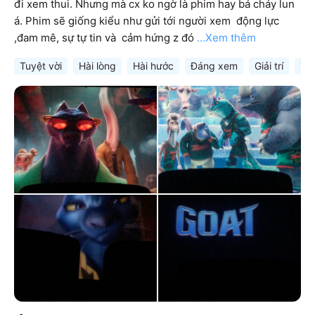
đi xem thui. Nhưng mà cx ko ngờ là phim hay bá cháy lun 
á. Phim sẽ giống kiểu như gửi tới người xem  động lực 
,đam mê, sự tự tin và  cảm hứng z đó
...Xem thêm
Tuyệt vời
Hài lòng
Hài hước
Đáng xem
Giải trí
Ý 