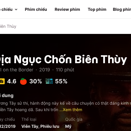
 chiếu
Phim chiếu
Review phim
Top phim
Blog phi
iên Thùy
ịa Ngục Chốn Biên Thùy
l on the Border
·
2019
·
110
phút
4.6
30%
55%
i dung
ơng Tây sử thi, hành động này kể về câu chuyện có thật đáng kinh 
iền Tây hoang dã. Sau khi trốn
...Xem thêm
y chiếu
Thể loại
Quốc gia
12/2019
Viễn Tây, Phiêu lưu
Mỹ