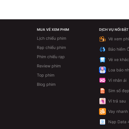
MUA VÉ XEM PHIM
DỊCH VỤ NỔI BẬT
Lịch chiếu phim
Vé xem ph
Rạp chiếu phim
Bảo hiểm Ô
Phim chiếu rạp
Vé xe khá
Review phim
Loa báo nh
Top phim
Ví nhân ái
Blog phim
Sim số đẹ
Ví trả sau
Vay nhanh
Nạp Data 