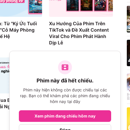
: Từ "Ký Ức Tuổi
Xu Hướng Của Phim Trên
 "Cỗ Máy Phòng
TikTok và Đề Xuất Content
hế Hệ
Viral Cho Phim Phát Hành
Dịp Lễ
Phim này đã hết chiếu.
Phim này hiện không còn được chiếu tại các
rạp. Bạn có thể khám phá các phim đang chiếu
Mua Bùng Nổ
The Art of Sarah (2026):
hôm nay tại đây
i Nghiệm Bị Lệch
Review & Phân Tích Toàn
Diện
Xem phim đang chiếu hôm nay
895
lượt xem
Đóng