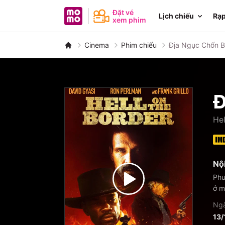
MoMo - Ứng dụng tài chính
Đặt vé
Lịch chiếu
Rạp
xem phim
Cinema
Phim chiếu
Địa Ngục Chốn B
Đ
Hel
Nộ
Phư
ở m
Ngà
13/