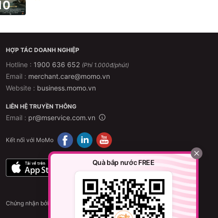
10
HỢP TÁC DOANH NGHIỆP
Hotline :
1900 636 652
(Phí 1.000đ/phút)
Email :
merchant.care@momo.vn
Website :
business.momo.vn
LIÊN HỆ TRUYỀN THÔNG
Email :
pr@mservice.com.vn
Kết nối với MoMo
Quà bắp nước FREE
Chứng nhận bởi