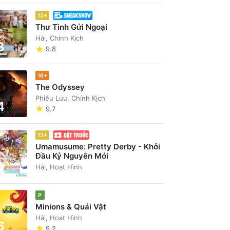
13+
Thư Tình Gửi Ngoại
Hài, Chính Kịch
3
9.8
16+
The Odyssey
Phiêu Lưu, Chính Kịch
4
9.7
13+
Umamusume: Pretty Derby - Khởi
Đầu Kỷ Nguyên Mới
5
Hài, Hoạt Hình
P
Minions & Quái Vật
Hài, Hoạt Hình
6
9.2