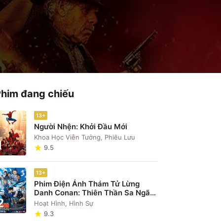
Phim đang chiếu
13+
Người Nhện: Khởi Đầu Mới
Khoa Học Viễn Tưởng, Phiêu Lưu
1
9.5
13+
Phim Điện Ảnh Thám Tử Lừng
Danh Conan: Thiên Thần Sa Ngã
2
Trên Xa Lộ
Hoạt Hình, Hình Sự
9.3