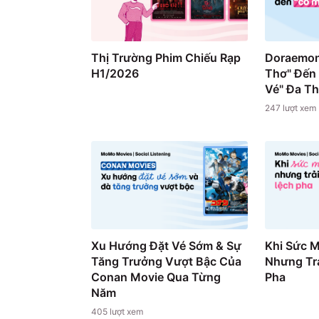
Thị Trường Phim Chiếu Rạp
Doraemon
H1/2026
Thơ" Đến
Vé" Đa T
247
lượt xem
Xu Hướng Đặt Vé Sớm & Sự
Khi Sức 
Tăng Trưởng Vượt Bậc Của
Nhưng Trả
Conan Movie Qua Từng
Pha
Năm
405
lượt xem