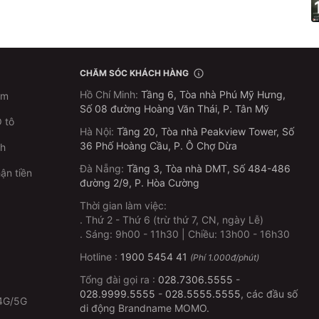
CHĂM SÓC KHÁCH HÀNG
Hồ Chí Minh
:
Tầng 6, Tòa nhà Phú Mỹ Hưng,
im
Số 08 đường Hoàng Văn Thái, P. Tân Mỹ
 tô
Hà Nội
:
Tầng 20, Tòa nhà Peakview Tower, Số
36 Phố Hoàng Cầu, P. Ô Chợ Dừa
ch
Đà Nẵng
:
Tầng 3, Tòa nhà DMT, Số 484-486
ận tiền
đường 2/9, P. Hòa Cường
Thời gian làm việc:
.
Thứ 2 - Thứ 6 (trừ thứ 7, CN, ngày Lễ)
p
.
Sáng: 9h00 - 11h30 | Chiều: 13h00 - 16h30
Hotline :
1900 5454 41
(Phí 1.000đ/phút)
Tổng đài gọi ra :
028.7306.5555
-
028.9999.5555
-
028.5555.5555
, các đầu số
4G/5G
di động Brandname MOMO.