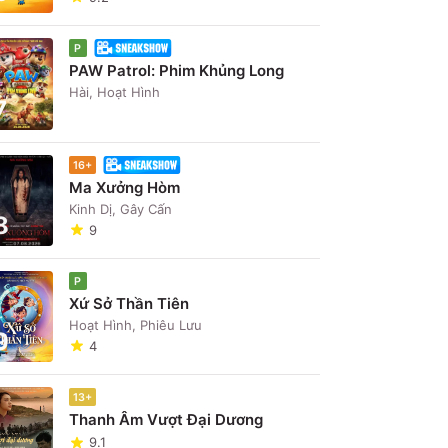
P
PAW Patrol: Phim Khủng Long
Hài, Hoạt Hình
7
16+
Ma Xưởng Hòm
Kinh Dị, Gây Cấn
8
9
P
Xứ Sở Thần Tiên
Hoạt Hình, Phiêu Lưu
9
4
13+
Thanh Âm Vượt Đại Dương
9.1