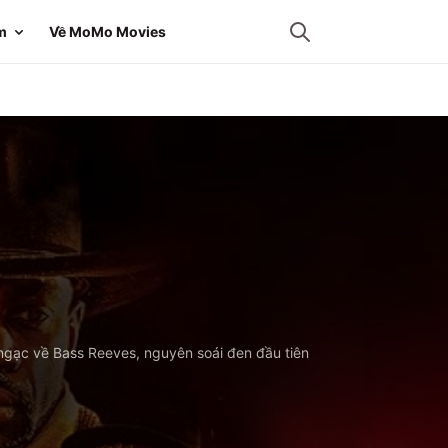
m
Về MoMo Movies
ngạc về Bass Reeves, nguyên soái đen đầu tiên