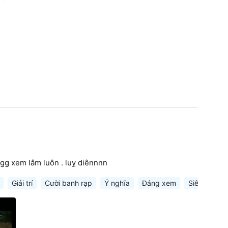
ngg xem lắm luôn . luỵ diênnnn
Giải trí
Cười banh rạp
Ý nghĩa
Đáng xem
Siêu phẩm