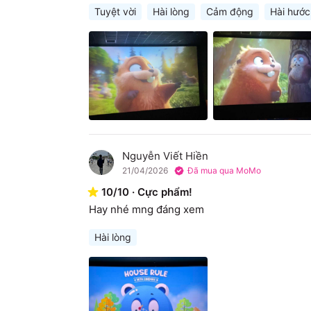
Tuyệt vời
Hài lòng
Cảm động
Hài hước
Nguyễn Viết Hiền
N
21/04/2026
Đã mua qua MoMo
10
/
10
·
Cực phẩm!
Hay nhé mng đáng xem
Hài lòng