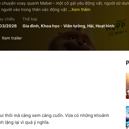
 chuyện xoay quanh Mabel – một cô gái yêu động vật, người sử dụn
 người vào trong thân xác động vật
...Xem thêm
y chiếu
Thể loại
/03/2026
Gia đình, Khoa học - Viễn tưởng, Hài, Hoạt hình
Xem trailer
ui thôi mà càng xem càng cuốn. Vừa có những khoảnh 
 lặng lại vì quá ý nghĩa.