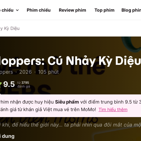
 chiếu
Phim chiếu
Review phim
Top phim
Blog phi
y Kỳ Diệu
oppers: Cú Nhảy Kỳ Diệ
ppers
·
2026
·
105
phút
9.5
từ
3795
đánh giá
him nhận được huy hiệu
Siêu phẩm
với điểm trung bình
9.5
từ
ánh giá từ khán giả Việt mua vé trên MoMo!
Tìm hiểu thêm
 khi, để hiểu thế giới này… ta phải nhìn qua đôi mắt của mộ
i dung