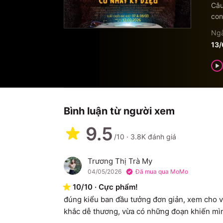
Câu
con
Ngà
13
Bình luận từ người xem
9.5
/10
·
3.8K
đánh giá
Trương Thị Trà My
T
04/05/2026
Đã mua qua MoMo
10
/
10
·
Cực phẩm!
đúng kiểu ban đầu tưởng đơn giản, xem cho v
khắc dễ thương, vừa có những đoạn khiến mình