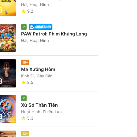
Hài, Hoạt Hình
6
9.2
P
PAW Patrol: Phim Khủng Long
Hài, Hoạt Hình
7
16+
Ma Xưởng Hòm
Kinh Dị, Gây Cấn
8
8.5
P
Xứ Sở Thần Tiên
Hoạt Hình, Phiêu Lưu
9
5.3
13+