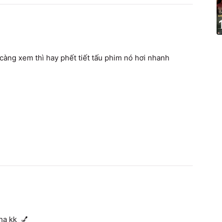
àng xem thì hay phết tiết tấu phim nó hơi nhanh
ha kk  💅