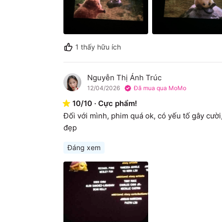
1
thấy hữu ích
Nguyễn Thị Ánh Trúc
N
12/04/2026
Đã mua qua MoMo
10
/
10
·
Cực phẩm!
Đối với mình, phim quá ok, có yếu tố gây cườ
đẹp
Đáng xem