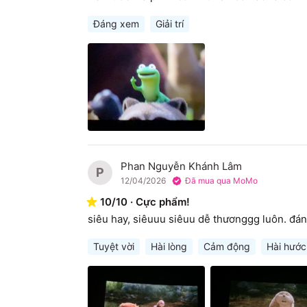
Đáng xem
Giải trí
Phan Nguyễn Khánh Lâm
P
12/04/2026
Đã mua qua MoMo
10
/
10
·
Cực phẩm!
siêu hay, siêuuu siêuu dễ thươnggg luôn. đá
Tuyệt vời
Hài lòng
Cảm động
Hài hước