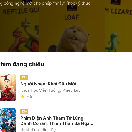
g công nghệ mới cho phép “nhảy” (hop) ý thức
Phim đang chiếu
13+
Người Nhện: Khởi Đầu Mới
Khoa Học Viễn Tưởng, Phiêu Lưu
1
9.5
13+
Phim Điện Ảnh Thám Tử Lừng
Danh Conan: Thiên Thần Sa Ngã
2
Trên Xa Lộ
Hoạt Hình, Hình Sự