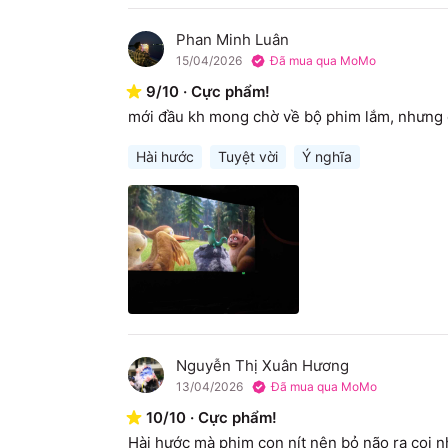
Phan Minh Luân
P
15/04/2026
Đã mua qua MoMo
9
/
10
·
Cực phẩm!
mới đầu kh mong chờ về bộ phim lắm, nhưng c
Hài hước
Tuyệt vời
Ý nghĩa
Nguyễn Thị Xuân Hương
N
13/04/2026
Đã mua qua MoMo
10
/
10
·
Cực phẩm!
Hài hước mà phim con nít nên bỏ não ra coi n