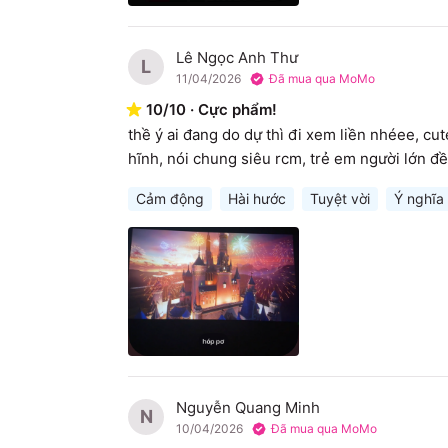
Lê Ngọc Anh Thư
L
11/04/2026
Đã mua qua MoMo
10
/
10
·
Cực phẩm!
thề ý ai đang do dự thì đi xem liền nhéee, cut
hĩnh, nói chung siêu rcm, trẻ em người lớn đ
Cảm động
Hài hước
Tuyệt vời
Ý nghĩa
Nguyễn Quang Minh
N
10/04/2026
Đã mua qua MoMo