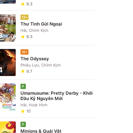
9.3
13+
Thư Tình Gửi Ngoại
Hài, Chính Kịch
3
9.3
16+
The Odyssey
Phiêu Lưu, Chính Kịch
4
9.7
P
Umamusume: Pretty Derby - Khởi
Đầu Kỷ Nguyên Mới
5
Hài, Hoạt Hình
10
P
Minions & Quái Vật