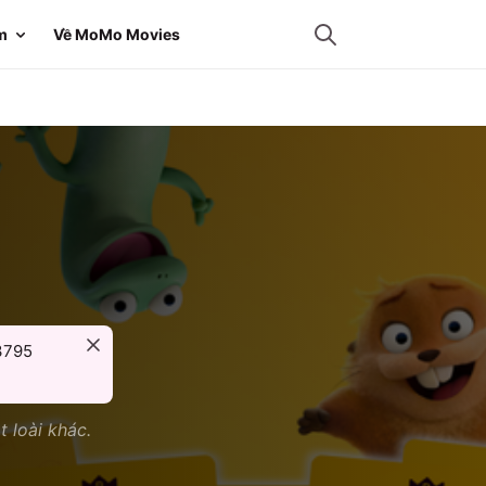
m
Về MoMo Movies
u
3795
t loài khác.