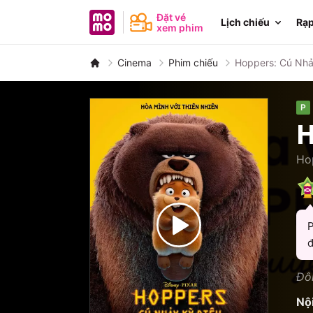
MoMo - Ứng dụng tài chính
Đặt vé
Lịch chiếu
Rạp
xem phim
Cinema
Phim chiếu
Hoppers: Cú Nhả
P
H
Ho
P
đ
Đôi
Nộ