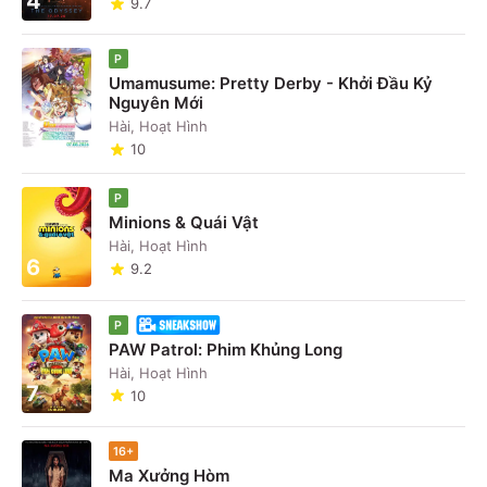
4
9.7
P
Umamusume: Pretty Derby - Khởi Đầu Kỷ
Nguyên Mới
5
Hài, Hoạt Hình
10
P
Minions & Quái Vật
Hài, Hoạt Hình
6
9.2
P
PAW Patrol: Phim Khủng Long
Hài, Hoạt Hình
7
10
16+
Ma Xưởng Hòm