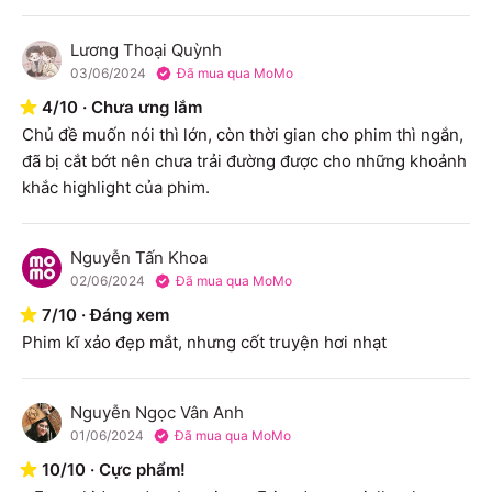
Lương Thoại Quỳnh
L
03/06/2024
Đã mua qua MoMo
4
/
10
·
Chưa ưng lắm
Chủ đề muốn nói thì lớn, còn thời gian cho phim thì ngắn, 
đã bị cắt bớt nên chưa trải đường được cho những khoảnh 
khắc highlight của phim.
Nguyễn Tấn Khoa
N
02/06/2024
Đã mua qua MoMo
7
/
10
·
Đáng xem
Phim kĩ xảo đẹp mắt, nhưng cốt truyện hơi nhạt
Nguyễn Ngọc Vân Anh
N
01/06/2024
Đã mua qua MoMo
10
/
10
·
Cực phẩm!