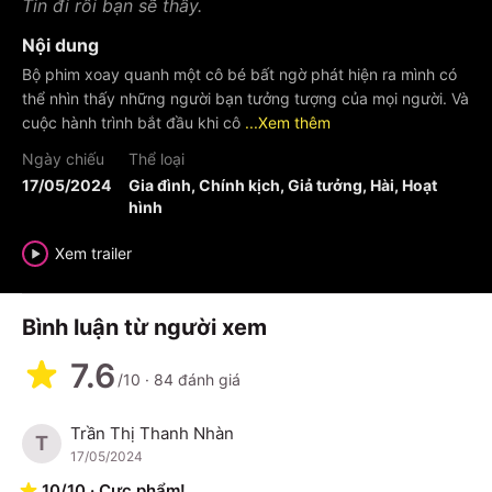
Tin đi rồi bạn sẽ thấy.
Nội dung
Bộ phim xoay quanh một cô bé bất ngờ phát hiện ra mình có
thể nhìn thấy những người bạn tưởng tượng của mọi người. Và
cuộc hành trình bắt đầu khi cô
...Xem thêm
Ngày chiếu
Thể loại
17/05/2024
Gia đình, Chính kịch, Giả tưởng, Hài, Hoạt
hình
Xem trailer
Bình luận từ người xem
7.6
/10
·
84
đánh giá
Trần Thị Thanh Nhàn
T
17/05/2024
10
/
10
·
Cực phẩm!