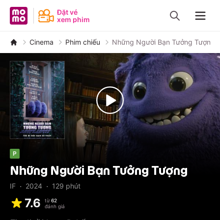
MoMo - Ứng dụng tài chính
Đặt vé
xem phim
Navig
Cinema
Phim chiếu
Những Người Bạn Tưởng Tượng
P
Những Người Bạn Tưởng Tượng
·
·
IF
2024
129
phút
7.6
từ
62
đánh giá