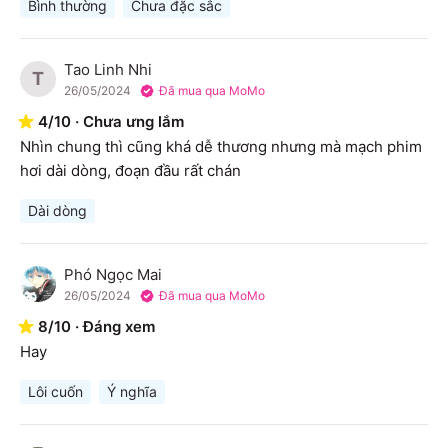
Bình thường
Chưa đặc sắc
Tao Linh Nhi
T
26/05/2024
Đã mua qua MoMo
4
/
10
·
Chưa ưng lắm
Nhìn chung thì cũng khá dễ thương nhưng mà mạch phim 
hơi dài dòng, đoạn đầu rất chán
Dài dòng
Phó Ngọc Mai
P
26/05/2024
Đã mua qua MoMo
8
/
10
·
Đáng xem
Hay
Lôi cuốn
Ý nghĩa