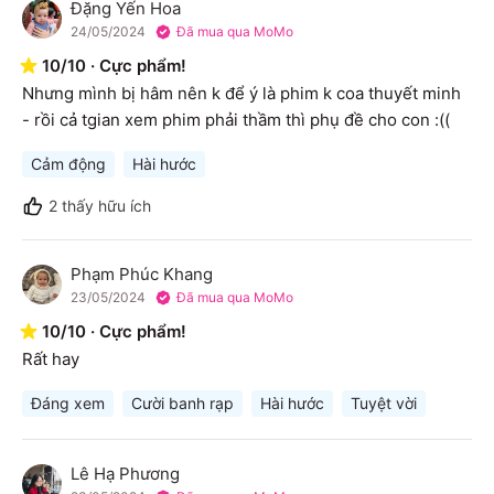
Đặng Yến Hoa
Đ
24/05/2024
Đã mua qua MoMo
10
/
10
·
Cực phẩm!
Nhưng mình bị hâm nên k để ý là phim k coa thuyết minh 
- rồi cả tgian xem phim phải thầm thì phụ đề cho con :((
Cảm động
Hài hước
2
thấy hữu ích
Phạm Phúc Khang
P
23/05/2024
Đã mua qua MoMo
10
/
10
·
Cực phẩm!
Rất hay
Đáng xem
Cười banh rạp
Hài hước
Tuyệt vời
Lê Hạ Phương
L