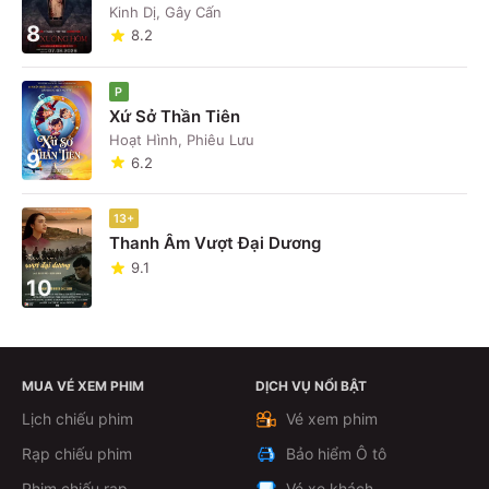
Kinh Dị, Gây Cấn
8
8.2
P
Xứ Sở Thần Tiên
Hoạt Hình, Phiêu Lưu
9
6.2
13+
Thanh Âm Vượt Đại Dương
9.1
10
MUA VÉ XEM PHIM
DỊCH VỤ NỔI BẬT
Lịch chiếu phim
Vé xem phim
Rạp chiếu phim
Bảo hiểm Ô tô
Phim chiếu rạp
Vé xe khách