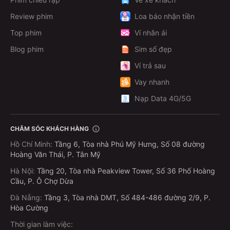
Review phim
Loa báo nhận tiền
Top phim
Ví nhân ái
Blog phim
Sim số đẹp
Ví trả sau
Vay nhanh
Nạp Data 4G/5G
CHĂM SÓC KHÁCH HÀNG
Hồ Chí Minh
:
Tầng 6, Tòa nhà Phú Mỹ Hưng, Số 08 đường
Hoàng Văn Thái, P. Tân Mỹ
Hà Nội
:
Tầng 20, Tòa nhà Peakview Tower, Số 36 Phố Hoàng
Cầu, P. Ô Chợ Dừa
Đà Nẵng
:
Tầng 3, Tòa nhà DMT, Số 484-486 đường 2/9, P.
Hòa Cường
Thời gian làm việc: