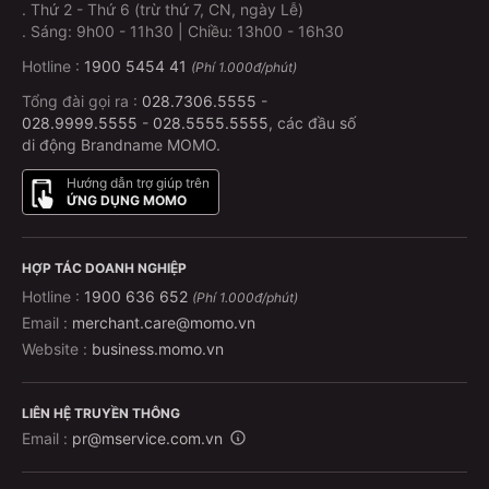
.
Thứ 2 - Thứ 6 (trừ thứ 7, CN, ngày Lễ)
.
Sáng: 9h00 - 11h30 | Chiều: 13h00 - 16h30
Hotline :
1900 5454 41
(Phí 1.000đ/phút)
Tổng đài gọi ra :
028.7306.5555
-
028.9999.5555
-
028.5555.5555
, các đầu số
di động Brandname MOMO.
Hướng dẫn trợ giúp trên
ỨNG DỤNG MOMO
HỢP TÁC DOANH NGHIỆP
Hotline :
1900 636 652
(Phí 1.000đ/phút)
Email :
merchant.care@momo.vn
Website :
business.momo.vn
LIÊN HỆ TRUYỀN THÔNG
Email :
pr@mservice.com.vn