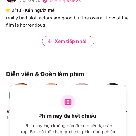
23/05/2024
Đã mua qua MoMo
2
/
10
·
Kén người mê
really bad plot. actors are good but the overall flow of the 
film is horrendous
Xem tiếp nhé!
Diễn viên & Đoàn làm phim
Ryan Reynolds
John Krasinski
Cailey Fleming
Phoebe Waller-
Lou
Phim này đã hết chiếu.
Bridge
The Man Upstairs
Bea
Blossom (voice)
Phim này hiện không còn được chiếu tại các
rạp. Bạn có thể khám phá các phim đang chiếu