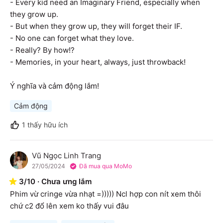
- Every kid need an Imaginary Friend, especially when 
they grow up.

- But when they grow up, they will forget their IF.

- No one can forget what they love.

- Really? By how!?

- Memories, in your heart, always, just throwback!

Ý nghĩa và cảm động lắm!
Cảm động
1
thấy hữu ích
Vũ Ngọc Linh Trang
V
27/05/2024
Đã mua qua MoMo
3
/
10
·
Chưa ưng lắm
Phim vừ cringe vừa nhạt =))))) Ncl hợp con nít xem thôi 
chứ c2 đổ lên xem ko thấy vui đâu