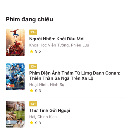
Phim đang chiếu
13+
Người Nhện: Khởi Đầu Mới
Khoa Học Viễn Tưởng, Phiêu Lưu
1
9.5
13+
Phim Điện Ảnh Thám Tử Lừng Danh Conan:
Thiên Thần Sa Ngã Trên Xa Lộ
2
Hoạt Hình, Hình Sự
9.3
13+
Thư Tình Gửi Ngoại
Hài, Chính Kịch
3
9.3