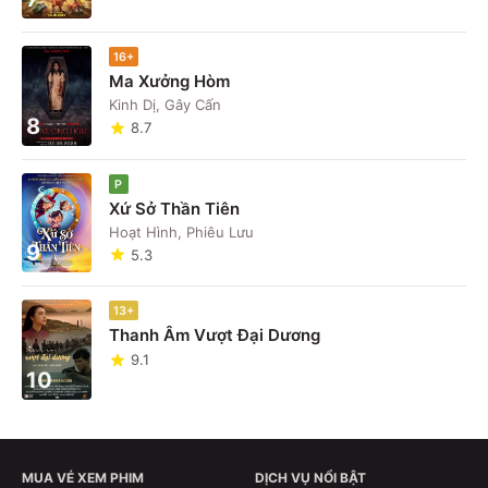
16+
Ma Xưởng Hòm
Kinh Dị, Gây Cấn
8
8.7
P
Xứ Sở Thần Tiên
Hoạt Hình, Phiêu Lưu
9
5.3
13+
Thanh Âm Vượt Đại Dương
9.1
10
MUA VÉ XEM PHIM
DỊCH VỤ NỔI BẬT