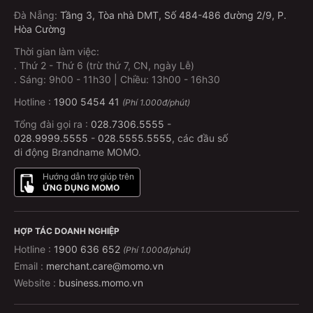
Đà Nẵng
:
Tầng 3, Tòa nhà DMT, Số 484-486 đường 2/9, P.
Hòa Cường
Thời gian làm việc:
.
Thứ 2 - Thứ 6 (trừ thứ 7, CN, ngày Lễ)
.
Sáng: 9h00 - 11h30 | Chiều: 13h00 - 16h30
Hotline :
1900 5454 41
(Phí 1.000đ/phút)
Tổng đài gọi ra :
028.7306.5555
-
028.9999.5555
-
028.5555.5555
, các đầu số
di động Brandname MOMO.
Hướng dẫn trợ giúp trên
ỨNG DỤNG MOMO
HỢP TÁC DOANH NGHIỆP
Hotline :
1900 636 652
(Phí 1.000đ/phút)
Email :
merchant.care@momo.vn
Website :
business.momo.vn