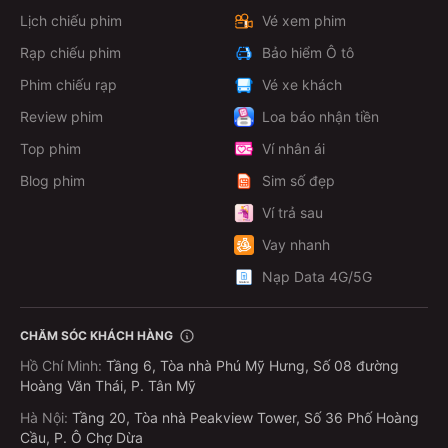
Lịch chiếu phim
Vé xem phim
Rạp chiếu phim
Bảo hiểm Ô tô
Phim chiếu rạp
Vé xe khách
Review phim
Loa báo nhận tiền
Top phim
Ví nhân ái
Blog phim
Sim số đẹp
Ví trả sau
Vay nhanh
Nạp Data 4G/5G
CHĂM SÓC KHÁCH HÀNG
Hồ Chí Minh
:
Tầng 6, Tòa nhà Phú Mỹ Hưng, Số 08 đường
Hoàng Văn Thái, P. Tân Mỹ
Hà Nội
:
Tầng 20, Tòa nhà Peakview Tower, Số 36 Phố Hoàng
Cầu, P. Ô Chợ Dừa