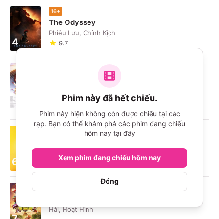
16+
The Odyssey
Phiêu Lưu, Chính Kịch
4
9.7
P
Umamusume: Pretty Derby - Khởi Đầu Kỷ
Nguyên Mới
Phim này đã hết chiếu.
5
Hài, Hoạt Hình
10
Phim này hiện không còn được chiếu tại các
rạp. Bạn có thể khám phá các phim đang chiếu
P
hôm nay tại đây
Minions & Quái Vật
Hài, Hoạt Hình
Xem phim đang chiếu hôm nay
6
9.2
Đóng
P
PAW Patrol: Phim Khủng Long
Hài, Hoạt Hình
7