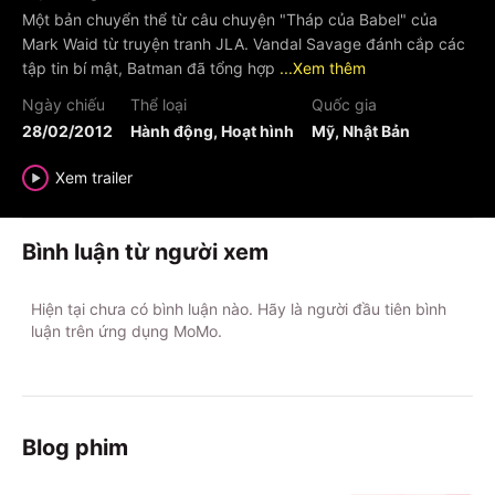
Một bản chuyển thể từ câu chuyện "Tháp của Babel" của
Mark Waid từ truyện tranh JLA. Vandal Savage đánh cắp các
tập tin bí mật, Batman đã tổng hợp
...Xem thêm
Ngày chiếu
Thể loại
Quốc gia
28/02/2012
Hành động, Hoạt hình
Mỹ, Nhật Bản
Xem trailer
Bình luận từ người xem
Hiện tại chưa có bình luận nào. Hãy là người đầu tiên bình
luận trên ứng dụng MoMo.
Blog phim