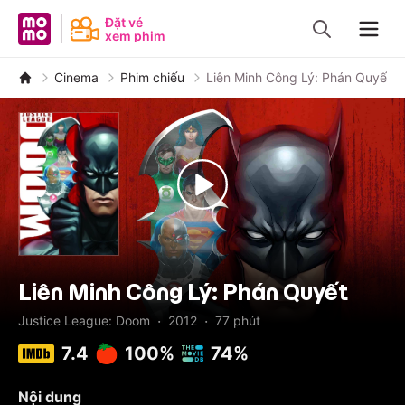
MoMo - Ứng dụng tài chính
Đặt vé
xem phim
Navig
Cinema
Phim chiếu
Liên Minh Công Lý: Phán Quyết
Liên Minh Công Lý: Phán Quyết
·
·
Justice League: Doom
2012
77
phút
7.4
100%
74%
Nội dung