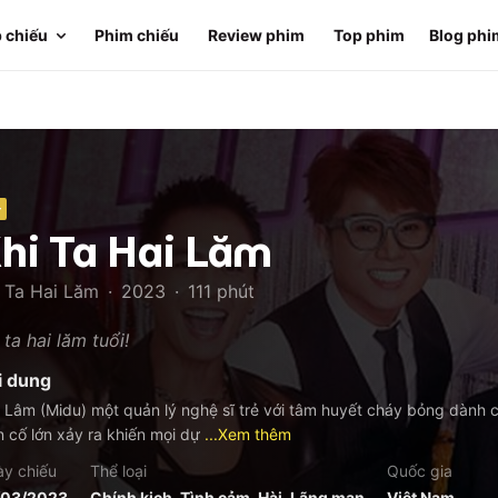
 chiếu
Phim chiếu
Review phim
Top phim
Blog phi
+
hi Ta Hai Lăm
i Ta Hai Lăm
·
2023
·
111
phút
 ta hai lăm tuổi!
i dung
 Lâm (Midu) một quản lý nghệ sĩ trẻ với tâm huyết cháy bỏng dành 
n cố lớn xảy ra khiến mọi dự
...Xem thêm
y chiếu
Thể loại
Quốc gia
/03/2023
Chính kịch, Tình cảm, Hài, Lãng mạn
Việt Nam