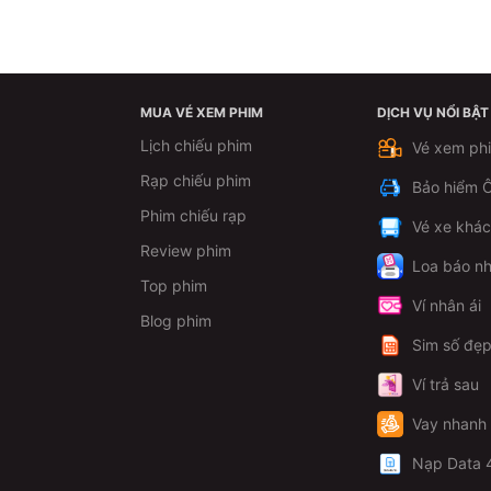
MUA VÉ XEM PHIM
DỊCH VỤ NỔI BẬT
Lịch chiếu phim
Vé xem ph
Rạp chiếu phim
Bảo hiểm Ô
Phim chiếu rạp
Vé xe khá
Review phim
Loa báo nh
Top phim
Ví nhân ái
Blog phim
Sim số đẹ
Ví trả sau
Vay nhanh
Nạp Data 