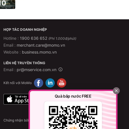
10
HỢP TÁC DOANH NGHIỆP
Hotline :
1900 636 652
(Phí 1.000đ/phút)
Email :
merchant.care@momo.vn
Website :
business.momo.vn
LIÊN HỆ TRUYỀN THÔNG
Email :
pr@mservice.com.vn
Kết nối với MoMo
Quà bắp nước FREE
Chứng nhận bởi