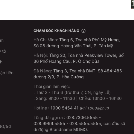
CHĂM SÓC KHÁCH HÀNG
Hồ Chí Minh
:
Tầng 6, Tòa nhà Phú Mỹ Hưng,
im
Số 08 đường Hoàng Văn Thái, P. Tân Mỹ
 tô
Hà Nội
:
Tầng 20, Tòa nhà Peakview Tower, Số
36 Phố Hoàng Cầu, P. Ô Chợ Dừa
ch
Đà Nẵng
:
Tầng 3, Tòa nhà DMT, Số 484-486
ận tiền
đường 2/9, P. Hòa Cường
Thời gian làm việc:
.
Thứ 2 - Thứ 6 (trừ thứ 7, CN, ngày Lễ)
p
.
Sáng: 9h00 - 11h30 | Chiều: 13h00 - 16h30
Hotline :
1900 5454 41
(Phí 1.000đ/phút)
Tổng đài gọi ra :
028.7306.5555
-
028.9999.5555
-
028.5555.5555
, các đầu số
4G/5G
di động Brandname MOMO.