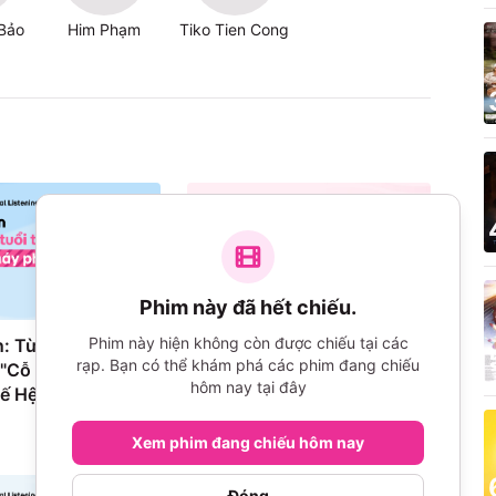
Bảo
Him Phạm
Tiko Tien Cong
Phim này đã hết chiếu.
Phim này hiện không còn được chiếu tại các
: Từ "Ký Ức Tuổi
Xu Hướng Của Phim Trên
rạp. Bạn có thể khám phá các phim đang chiếu
 "Cỗ Máy Phòng
TikTok và Đề Xuất Content
hôm nay tại đây
hế Hệ
Viral Cho Phim Phát Hành
Dịp Lễ
Xem phim đang chiếu hôm nay
Đóng