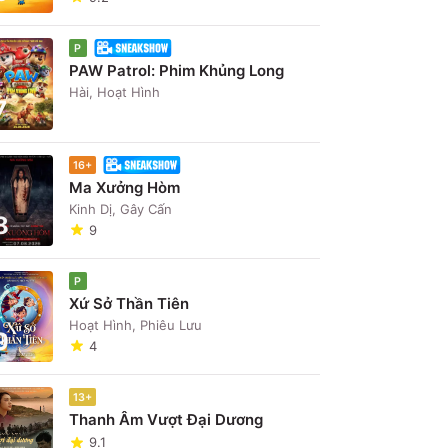
P
PAW Patrol: Phim Khủng Long
Hài, Hoạt Hình
7
16+
Ma Xưởng Hòm
Kinh Dị, Gây Cấn
8
9
P
Xứ Sở Thần Tiên
Hoạt Hình, Phiêu Lưu
9
4
13+
Thanh Âm Vượt Đại Dương
9.1