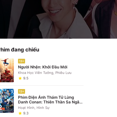
Phim đang chiếu
13+
Người Nhện: Khởi Đầu Mới
Khoa Học Viễn Tưởng, Phiêu Lưu
1
9.5
13+
Phim Điện Ảnh Thám Tử Lừng
Danh Conan: Thiên Thần Sa Ngã
2
Trên Xa Lộ
Hoạt Hình, Hình Sự
9.3