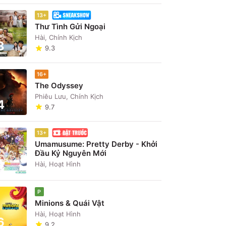
13+
Thư Tình Gửi Ngoại
Hài, Chính Kịch
3
9.3
16+
The Odyssey
Phiêu Lưu, Chính Kịch
4
9.7
13+
Umamusume: Pretty Derby - Khởi
Đầu Kỷ Nguyên Mới
5
Hài, Hoạt Hình
P
Minions & Quái Vật
Hài, Hoạt Hình
6
9.2