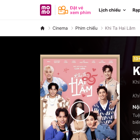
MoMo - Ứng dụng tài chính
Đặt vé
Lịch chiếu
Rạp
xem phim
Cinema
Phim chiếu
Khi Ta Hai Lăm
13
K
Kh
Khi
Nộ
Tuệ
biế
Ngà
03