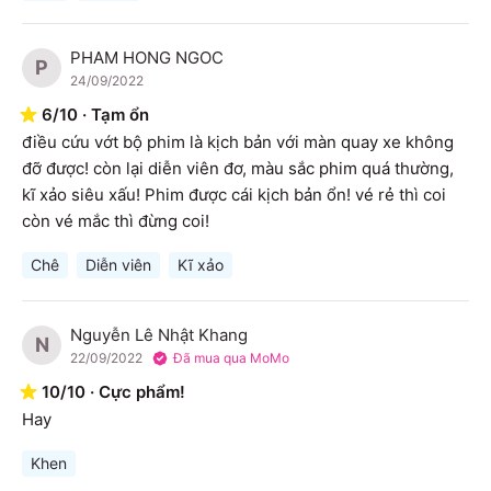
PHAM HONG NGOC
P
24/09/2022
6
/
10
·
Tạm ổn
điều cứu vớt bộ phim là kịch bản với màn quay xe không 
đỡ được! còn lại diễn viên đơ, màu sắc phim quá thường, 
kĩ xảo siêu xấu! Phim được cái kịch bản ổn! vé rẻ thì coi 
còn vé mắc thì đừng coi!
Chê
Diễn viên
Kĩ xảo
Nguyễn Lê Nhật Khang
N
22/09/2022
Đã mua qua MoMo
10
/
10
·
Cực phẩm!
Hay
Khen