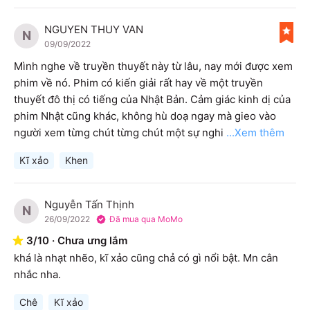
NGUYEN THUY VAN
N
09/09/2022
Mình nghe về truyền thuyết này từ lâu, nay mới được xem 
phim về nó. Phim có kiến giải rất hay về một truyền 
thuyết đô thị có tiếng của Nhật Bản. Cảm giác kinh dị của 
phim Nhật cũng khác, không hù doạ ngay mà gieo vào 
người xem từng chút từng chút một sự nghi
...Xem thêm
Kĩ xảo
Khen
Nguyễn Tấn Thịnh
N
26/09/2022
Đã mua qua MoMo
3
/
10
·
Chưa ưng lắm
khá là nhạt nhẽo, kĩ xảo cũng chả có gì nổi bật. Mn cân 
nhắc nha.
Chê
Kĩ xảo