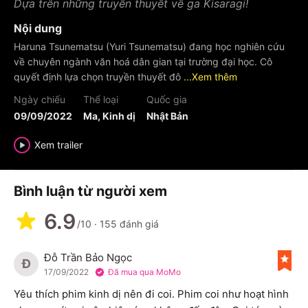
Dựa trên những truyền thuyết về ga Kisaragi!
Nội dung
Haruna Tsunematsu (Yuri Tsunematsu) đang học nghiên cứu
về chuyên ngành văn hoá dân gian tại trường đại học. Cô
quyết định lựa chọn truyền thuyết đô
...Xem thêm
Ngày chiếu
Thể loại
Quốc gia
09/09/2022
Ma, Kinh dị
Nhật Bản
Xem trailer
Bình luận từ người xem
6.9
/10
·
155
đánh giá
Đỗ Trần Bảo Ngọc
Đ
17/09/2022
Đã mua qua MoMo
Yêu thích phim kinh dị nên đi coi. Phim coi như hoạt hình 