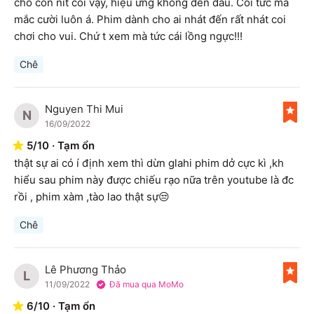
cho con nít coi vậy, hiệu ứng không đến đâu. Coi tức mà 
mắc cười luôn á. Phim dành cho ai nhát đến rất nhát coi 
chơi cho vui. Chứ t xem mà tức cái lồng ngực!!! 
Chê
Nguyen Thi Mui
N
16/09/2022
5
/
10
·
Tạm ổn
thật sự ai có í định xem thì dừn glahi phim dở cực kì ,kh 
hiểu sau phim này được chiếu rạo nữa trên youtube là đc 
rồi , phim xàm ,tào lao thật sự😒
Chê
Lê Phương Thảo
L
11/09/2022
Đã mua qua MoMo
6
/
10
·
Tạm ổn