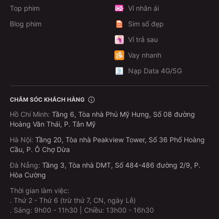
Top phim
Ví nhân ái
Blog phim
Sim số đẹp
Ví trả sau
Vay nhanh
Nạp Data 4G/5G
CHĂM SÓC KHÁCH HÀNG
Hồ Chí Minh
:
Tầng 6, Tòa nhà Phú Mỹ Hưng, Số 08 đường
Hoàng Văn Thái, P. Tân Mỹ
Hà Nội
:
Tầng 20, Tòa nhà Peakview Tower, Số 36 Phố Hoàng
Cầu, P. Ô Chợ Dừa
Đà Nẵng
:
Tầng 3, Tòa nhà DMT, Số 484-486 đường 2/9, P.
Hòa Cường
Thời gian làm việc:
.
Thứ 2 - Thứ 6 (trừ thứ 7, CN, ngày Lễ)
.
Sáng: 9h00 - 11h30 | Chiều: 13h00 - 16h30