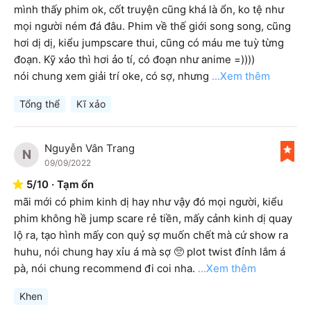
mình thấy phim ok, cốt truyện cũng khá là ổn, ko tệ như 
mọi người ném đá đâu. Phim về thế giới song song, cũng 
hơi dị dị, kiểu jumpscare thui, cũng có máu me tuỳ từng 
đoạn. Kỹ xảo thì hơi ảo tí, có đoạn như anime =))))

nói chung xem giải trí oke, có sợ, nhưng
...Xem thêm
Tổng thể
Kĩ xảo
Nguyễn Vân Trang
N
09/09/2022
5
/
10
·
Tạm ổn
mãi mới có phim kinh dị hay như vậy đó mọi người, kiểu 
phim không hề jump scare rẻ tiền, mấy cảnh kinh dị quay 
lộ ra, tạo hình mấy con quỷ sợ muốn chết mà cứ show ra 
huhu, nói chung hay xỉu á mà sợ 🥺 plot twist đỉnh lắm á 
pà, nói chung recommend đi coi nha.
...Xem thêm
Khen