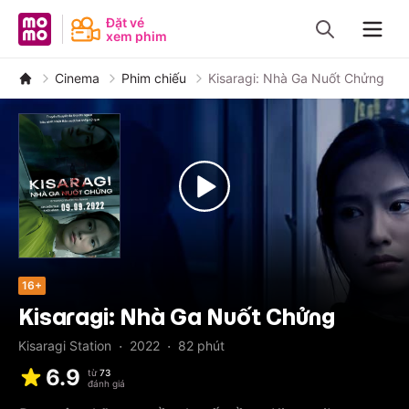
MoMo - Ứng dụng tài chính
Đặt vé
xem phim
Navig
Cinema
Phim chiếu
Kisaragi: Nhà Ga Nuốt Chửng
16+
Kisaragi: Nhà Ga Nuốt Chửng
·
·
Kisaragi Station
2022
82
phút
6.9
từ
73
đánh giá