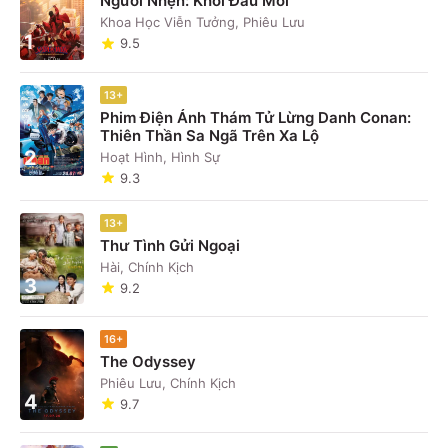
Người Nhện: Khởi Đầu Mới
Khoa Học Viễn Tưởng, Phiêu Lưu
1
9.5
13+
Phim Điện Ảnh Thám Tử Lừng Danh Conan:
Thiên Thần Sa Ngã Trên Xa Lộ
2
Hoạt Hình, Hình Sự
9.3
13+
Thư Tình Gửi Ngoại
Hài, Chính Kịch
3
9.2
16+
The Odyssey
Phiêu Lưu, Chính Kịch
4
9.7