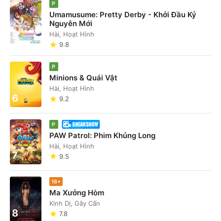
P
Umamusume: Pretty Derby - Khởi Đầu Kỷ
Nguyên Mới
5
Hài, Hoạt Hình
9.8
P
Minions & Quái Vật
Hài, Hoạt Hình
6
9.2
P
PAW Patrol: Phim Khủng Long
Hài, Hoạt Hình
7
9.5
16+
Ma Xưởng Hòm
Kinh Dị, Gây Cấn
8
7.8