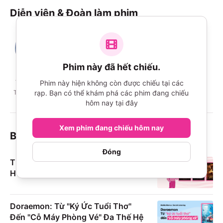
Diễn viên & Đoàn làm phim
Phim này đã hết chiếu.
Yuri
Miyu Honda
Riko
Raiga
R
Tsunematsu
Terasaka
Phim này hiện không còn được chiếu tại các
Miyazaki Asuka
rạp. Bạn có thể khám phá các phim đang chiếu
Tsutsumi Aruna
hôm nay tại đây
Xem phim đang chiếu hôm nay
Blog phim
Đóng
Thị Trường Phim Chiếu Rạp
H1/2026
Doraemon: Từ "Ký Ức Tuổi Thơ"
Đến "Cỗ Máy Phòng Vé" Đa Thế Hệ