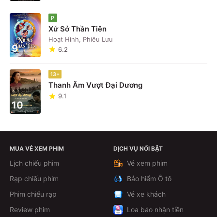
P
Xứ Sở Thần Tiên
Hoạt Hình, Phiêu Lưu
9
6.2
13+
Thanh Âm Vượt Đại Dương
9.1
10
MUA VÉ XEM PHIM
DỊCH VỤ NỔI BẬT
Lịch chiếu phim
Vé xem phim
Rạp chiếu phim
Bảo hiểm Ô tô
Phim chiếu rạp
Vé xe khách
Review phim
Loa báo nhận tiền