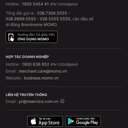
Hotline :
1900 5454 41
(Phí 1.000đ/phút)
Tổng đài gọi ra :
028.7306.5555
-
028.9999.5555
-
028.5555.5555
, các đầu số
di động Brandname MOMO.
Hướng dẫn trợ giúp trên
ỨNG DỤNG MOMO
HỢP TÁC DOANH NGHIỆP
Hotline :
1900 636 652
(Phí 1.000đ/phút)
Email :
merchant.care@momo.vn
Website :
business.momo.vn
LIÊN HỆ TRUYỀN THÔNG
Email :
pr@mservice.com.vn