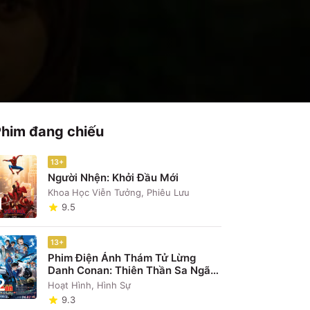
Phim đang chiếu
13+
Người Nhện: Khởi Đầu Mới
Khoa Học Viễn Tưởng, Phiêu Lưu
1
9.5
13+
Phim Điện Ảnh Thám Tử Lừng
Danh Conan: Thiên Thần Sa Ngã
2
Trên Xa Lộ
Hoạt Hình, Hình Sự
9.3