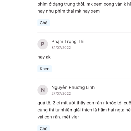
phim ở dạng trung thôi. mk xem xong vẫn k hieu
hay nhu phim thái mk hay xem 
Chê
Phạm Trọng Thi
P
31/07/2022
hay ak
Khen
Nguyễn Phương Linh
N
27/07/2022
quá tệ, 2 cị mít ướt thấy con rắn r khóc tới cu
cùng thì tự nhiên giải thích là hãm hại ngta 
vài con rắn. mệt vler
Chê