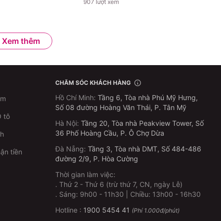
907
lượt xem
Xem thêm
CHĂM SÓC KHÁCH HÀNG
Hồ Chí Minh
:
Tầng 6, Tòa nhà Phú Mỹ Hưng,
im
Số 08 đường Hoàng Văn Thái, P. Tân Mỹ
 tô
Hà Nội
:
Tầng 20, Tòa nhà Peakview Tower, Số
36 Phố Hoàng Cầu, P. Ô Chợ Dừa
ch
Đà Nẵng
:
Tầng 3, Tòa nhà DMT, Số 484-486
ận tiền
đường 2/9, P. Hòa Cường
Thời gian làm việc:
.
Thứ 2 - Thứ 6 (trừ thứ 7, CN, ngày Lễ)
p
.
Sáng: 9h00 - 11h30 | Chiều: 13h00 - 16h30
Hotline :
1900 5454 41
(Phí 1.000đ/phút)