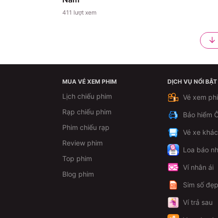
411
lượt xem
MUA VÉ XEM PHIM
DỊCH VỤ NỔI BẬT
Lịch chiếu phim
Vé xem ph
Rạp chiếu phim
Bảo hiểm Ô
Phim chiếu rạp
Vé xe khá
Review phim
Loa báo nh
Top phim
Ví nhân ái
Blog phim
Sim số đẹ
Ví trả sau