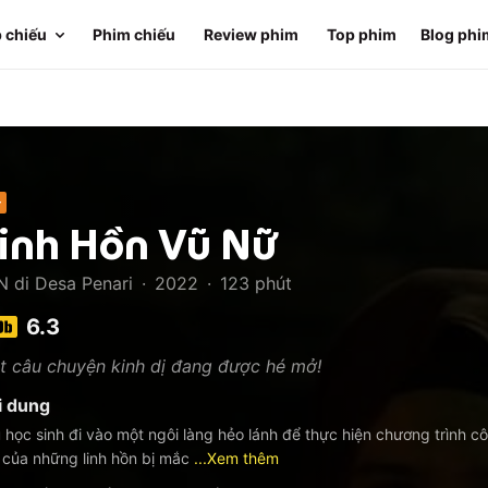
 chiếu
Phim chiếu
Review phim
Top phim
Blog phi
+
inh Hồn Vũ Nữ
N di Desa Penari
·
2022
·
123
phút
6.3
t câu chuyện kinh dị đang được hé mở!
i dung
 học sinh đi vào một ngôi làng hẻo lánh để thực hiện chương trình c
 của những linh hồn bị mắc
...Xem thêm