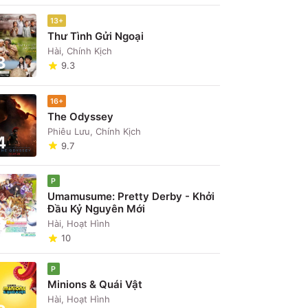
13+
Thư Tình Gửi Ngoại
Hài, Chính Kịch
3
9.3
16+
The Odyssey
Phiêu Lưu, Chính Kịch
4
9.7
P
Umamusume: Pretty Derby - Khởi
Đầu Kỷ Nguyên Mới
5
Hài, Hoạt Hình
10
P
Minions & Quái Vật
Hài, Hoạt Hình