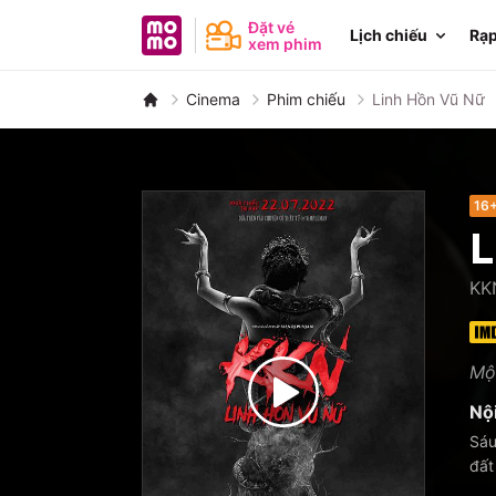
MoMo - Ứng dụng tài chính
Đặt vé
Lịch chiếu
Rạp
xem phim
Cinema
Phim chiếu
Linh Hồn Vũ Nữ
16
L
KK
Mộ
Nộ
Sáu
đất