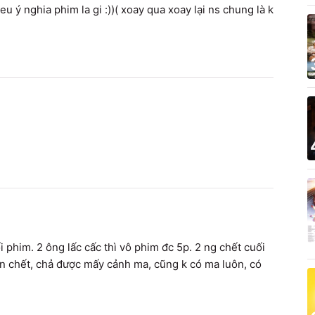
 ý nghia phim la gi :))( xoay qua xoay lại ns chung là k 
ối phim. 2 ông lấc cấc thì vô phim đc 5p. 2 ng chết cuối 
nên chết, chả được mấy cảnh ma, cũng k có ma luôn, có 