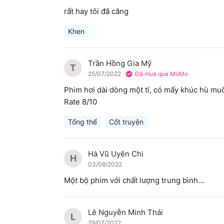
rất hay tôi đã căng
Khen
Trần Hồng Gia Mỹ
T
25/07/2022
Đã mua qua MoMo
Phim hơi dài dòng một tí, có mấy khúc hù muốn
Rate 8/10
Tổng thể
Cốt truyện
Hà Vũ Uyên Chi
H
03/08/2022
Một bộ phim với chất lượng trung bình…
Lê Nguyễn Minh Thái
L
29/07/2022