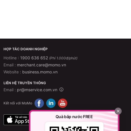
HỢP TÁC DOANH NGHIỆP
Hotline :
1900 636 652
(Phí 1.000đ/phút)
Email :
merchant.care@momo.vn
Website :
business.momo.vn
LIÊN HỆ TRUYỀN THÔNG
Email :
pr@mservice.com.vn
Kết nối với MoMo
Quà bắp nước FREE