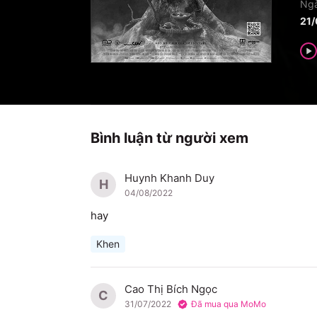
Ngà
21
Bình luận từ người xem
Huynh Khanh Duy
H
04/08/2022
hay
Khen
Cao Thị Bích Ngọc
C
31/07/2022
Đã mua qua MoMo