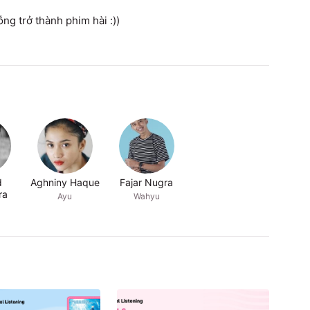
g trở thành phim hài :))
d
Aghniny Haque
Fajar Nugra
ra
Ayu
Wahyu