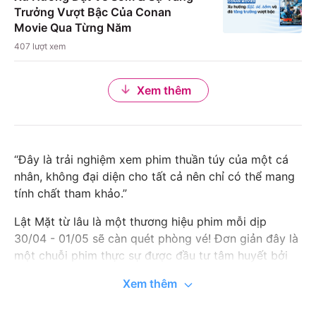
Trưởng Vượt Bậc Của Conan
Movie Qua Từng Năm
407
lượt xem
Xem thêm
“Đây là trải nghiệm xem phim thuần túy của một cá
nhân, không đại diện cho tất cả nên chỉ có thể mang
tính chất tham khảo.”
Lật Mặt từ lâu là một thương hiệu phim mỗi dịp
30/04 - 01/05 sẽ càn quét phòng vé! Đơn giản đây là
một chuỗi phim thực sự được đầu tư tâm huyết bởi
Lý Hải, triết lý làm phim cũng đơn giản chân thật
Xem thêm
phản ánh phần nào xã hội Việt Nam ở những thôn
quê hay thành thị nhỏ. Chính vì thế phim luôn ghi