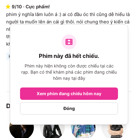
9
/
10
·
Cực phẩm!
phim ý nghĩa lắm luôn á :) ai có đầu óc thì cũng dễ hiểu là 
người ta muốn lên án cái gì thôi. nói chung theo ý kiến cá 
nhân của mình thì thấy phim đơn giản, mộc mạc đời 
thường. ai chê kiểu không thích thông điệp của phim rồi 
không hiểu phim nói gì thì không
...Xem thêm
Phim này đã hết chiếu.
Khen
Ý nghĩa
Phim này hiện không còn được chiếu tại các
rạp. Bạn có thể khám phá các phim đang chiếu
Xem tiếp nhé!
hôm nay tại đây
Xem phim đang chiếu hôm nay
Diễn viên & Đoàn làm phim
Đóng