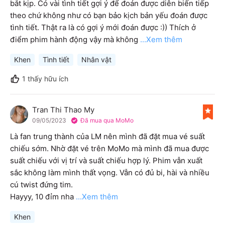
bắt kịp. Có vài tình tiết gợi ý để đoán được diễn biến tiếp 
theo chứ không như có bạn bảo kịch bản yếu đoán được 
tình tiết. Thật ra là có gợi ý mới đoán được :)) Thích ở 
điểm phim hành động vậy mà không
...Xem thêm
Khen
Tình tiết
Nhân vật
1
thấy hữu ích
Tran Thi Thao My
T
09/05/2023
Đã mua qua MoMo
Là fan trung thành của LM nên mình đã đặt mua vé suất 
chiếu sớm. Nhờ đặt vé trên MoMo mà mình đã mua được 
suất chiếu với vị trí và suất chiếu hợp lý. Phim vẫn xuất 
sắc không làm mình thất vọng. Vẫn có đủ bi, hài và nhiều 
cú twist đứng tim. 

Hayyy, 10 đỉm nha
...Xem thêm
Khen