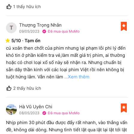
1
thấy hữu ích
Thượng Trọng Nhân
T
09/05/2023
Đã mua qua MoMo
5
/
10
·
Tạm ổn
cú xoắn then chốt của phim nhưng lại phạm lỗi phi lý đến 
khó tin ở phần kiểm tra vé,làm mất giá trị phim, ai thường 
hoặc có chơi loại xổ số này sẽ nhận ra. Nhưng chuẩn bị 
sẵn dây thần kinh với các loại phim Việt rồi nên không bị 
tuột hứng lắm. Vẫn nên làm
...Xem thêm
2
thấy hữu ích
Hà Vũ Uyên Chi
H
08/05/2023
Đã mua qua MoMo
Nhịp phim 30 phút đầu được đẩy rất nhanh, vào thẳng vấn 
đề, không dài dòng. Nhưng tình tiết lật qua lật lại lật tới lật 