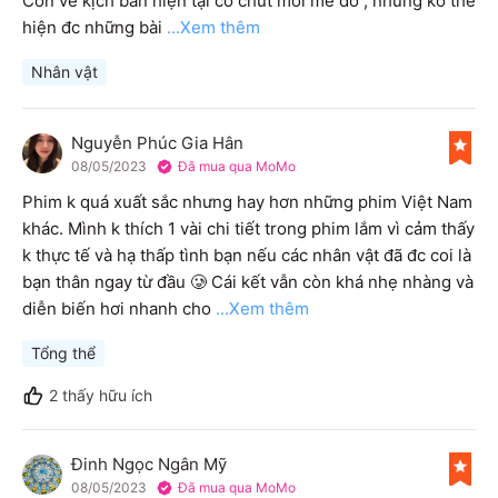
Còn về kịch bản hiện tại có chút mới mẻ đó , nhưng ko thể 
hiện đc những bài
...Xem thêm
Nhân vật
Nguyễn Phúc Gia Hân
N
08/05/2023
Đã mua qua MoMo
Phim k quá xuất sắc nhưng hay hơn những phim Việt Nam 
khác. Mình k thích 1 vài chi tiết trong phim lắm vì cảm thấy 
k thực tế và hạ thấp tình bạn nếu các nhân vật đã đc coi là 
bạn thân ngay từ đầu 🥲 Cái kết vẫn còn khá nhẹ nhàng và 
diễn biến hơi nhanh cho
...Xem thêm
Tổng thể
2
thấy hữu ích
Đinh Ngọc Ngân Mỹ
Đ
08/05/2023
Đã mua qua MoMo