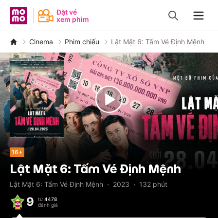
MoMo - Ứng dụng tài chính
Đặt vé
xem phim
Navig
Cinema
Phim chiếu
Lật Mặt 6: Tấm Vé Định Mệnh
16+
Lật Mặt 6: Tấm Vé Định Mệnh
·
·
Lật Mặt 6: Tấm Vé Định Mệnh
2023
132
phút
9
từ
4478
đánh giá