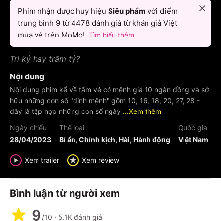
Phim nhận được huy hiệu
Siêu phẩm
với điểm
trung bình
9
từ
4478
đánh giá từ khán giả Việt
mua vé trên MoMo!
Tìm hiểu thêm
Tri kỷ hay trăm tỷ?
Nội dung
Nội dung phim kể về tấm vé có mệnh giá 10 ngàn đồng và sở
hữu những con số "định mệnh" gồm 10, 16, 18, 20, 27, 28 -
đây là tập hợp những con số ngày
...Xem thêm
Ngày chiếu
Thể loại
Quốc gia
28/04/2023
Bí ẩn, Chính kịch, Hài, Hành động
Việt Nam
Xem trailer
Xem review
Bình luận từ người xem
9
/10
·
5.1K
đánh giá