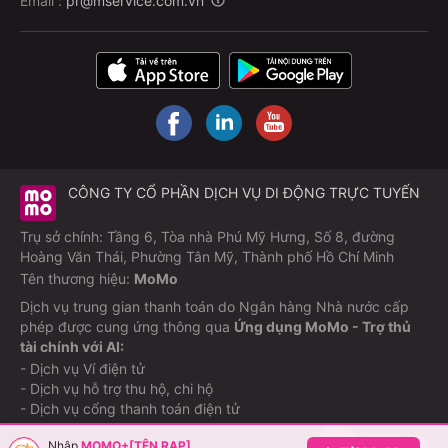
Email :
pr@mservice.com.vn
Tấm vé số định mệnh.
Quá trình năm người còn lại tranh giành tờ vé số
được “lật” rất nhiều lần, cứ mỗi lần người xem dường
CÔNG TY CỔ PHẦN DỊCH VỤ DI ĐỘNG TRỰC TUYẾN
như nghĩ rằng mình đã biết câu chuyện sẽ diễn ra làm
sao thì nó lại có một bất ngờ khác được hé mở. Có
Trụ sở chính: Tầng 6, Tòa nhà Phú Mỹ Hưng, Số 8, đường
vẻ như đây là phần 6 nên đạo diễn Lý Hải muốn lật
Hoàng Văn Thái, Phường Tân Mỹ, Thành phố Hồ Chí Minh
đủ sáu lần cho người xem hết hồn chơi. Nhưng đây
Tên thương hiệu:
MoMo
cũng là điểm khiến người xem tò mò dẫn đến thực sự
Dịch vụ trung gian thanh toán do Ngân hàng Nhà nước cấp
muốn biết kết cục của tất cả nhân vật sau cuộc tranh
phép được cung ứng thông qua
Ứng dụng MoMo - Trợ thủ
tài chính với AI:
giành sẽ ra sao.
- Dịch vụ Ví điện tử
Nhưng đôi khi thì một số nhân vật chính trong phim
- Dịch vụ hỗ trợ thu hộ, chi hộ
- Dịch vụ cổng thanh toán điện tử
vẫn chưa có được một động cơ hay nguyên do rõ
ràng dù cho họ có xuất hiện từ đầu đến cuối phim.
Nhập
MOMO+[TÊN RẠP]
©Copyright M_Service
2026