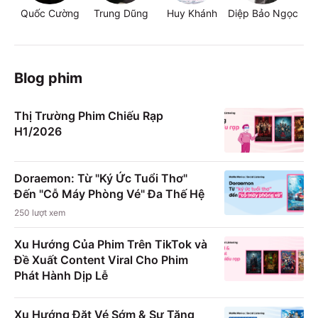
Quốc Cường
Trung Dũng
Huy Khánh
Diệp Bảo Ngọc
Th
Blog phim
Thị Trường Phim Chiếu Rạp
H1/2026
Doraemon: Từ "Ký Ức Tuổi Thơ"
Đến "Cỗ Máy Phòng Vé" Đa Thế Hệ
250
lượt xem
Xu Hướng Của Phim Trên TikTok và
Đề Xuất Content Viral Cho Phim
Phát Hành Dịp Lễ
Xu Hướng Đặt Vé Sớm & Sự Tăng