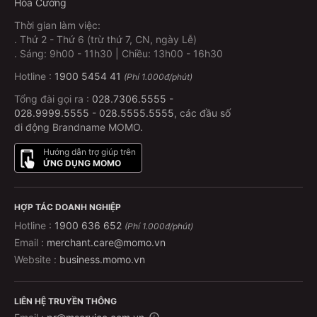
nhận định về bản chất của từng con người trong một
Hòa Cường
hoàn cảnh éo le!
Thời gian làm việc:
.
Thứ 2 - Thứ 6 (trừ thứ 7, CN, ngày Lễ)
Thực tế nếu nhìn vào câu chuyện của phim chúng ta
.
Sáng: 9h00 - 11h30 | Chiều: 13h00 - 16h30
thấy nó không có gì thực sự mới mẻ. Việc đưa ra
Hotline :
1900 5454 41
(Phí 1.000đ/phút)
nhiều nhân vật xuất hiện ngay từ đầu đôi khi còn
khiến cho người xem bị rối bời bởi không biết tập
Tổng đài gọi ra :
028.7306.5555
-
028.9999.5555
-
028.5555.5555
, các đầu số
trung vào ai và họ thực sự có vai trò gì. Nhưng Lý Hải
di động Brandname MOMO.
cũng rất biết cách đơn giản hóa vấn đề bằng cách
giới thiệu rất nhân những nhân vật trong câu chuyện
Hướng dẫn trợ giúp trên
ỨNG DỤNG MOMO
bằng những hoạt động thường ngày của họ, qua đó
cho ta hiểu thêm phần nào về tính cách cũng như
hoàn cảnh sống.
HỢP TÁC DOANH NGHIỆP
Hotline :
1900 636 652
(Phí 1.000đ/phút)
Email :
merchant.care@momo.vn
Website :
business.momo.vn
LIÊN HỆ TRUYỀN THÔNG