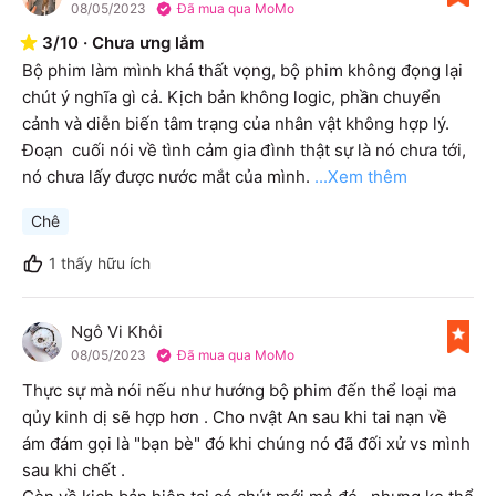
08/05/2023
Đã mua qua MoMo
3
/
10
·
Chưa ưng lắm
Bộ phim làm mình khá thất vọng, bộ phim không đọng lại 
chút ý nghĩa gì cả. Kịch bản không logic, phần chuyển 
cảnh và diễn biến tâm trạng của nhân vật không hợp lý. 
Đoạn  cuối nói về tình cảm gia đình thật sự là nó chưa tới, 
nó chưa lấy được nước mắt của mình.
...Xem thêm
Chê
1
thấy hữu ích
Ngô Vi Khôi
N
08/05/2023
Đã mua qua MoMo
Thực sự mà nói nếu như hướng bộ phim đến thể loại ma 
qủy kinh dị sẽ hợp hơn . Cho nvật An sau khi tai nạn về 
ám đám gọi là "bạn bè" đó khi chúng nó đã đối xử vs mình 
sau khi chết . 
