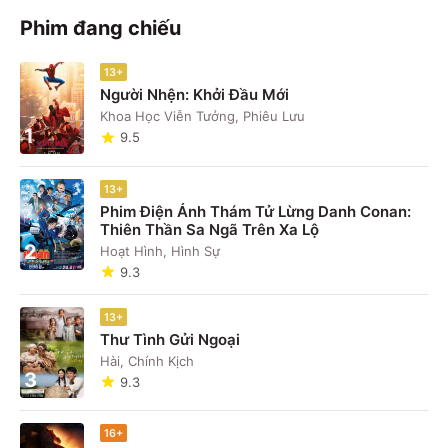
điểm trong lòng mọi khán thính giả trên mọi miền tổ
Phim đang chiếu
quốc.
13+
Người Nhện: Khởi Đầu Mới
Khoa Học Viễn Tưởng, Phiêu Lưu
1
9.5
13+
Phim Điện Ảnh Thám Tử Lừng Danh Conan:
Thiên Thần Sa Ngã Trên Xa Lộ
2
Hoạt Hình, Hình Sự
9.3
13+
Thư Tình Gửi Ngoại
Hài, Chính Kịch
3
9.3
16+