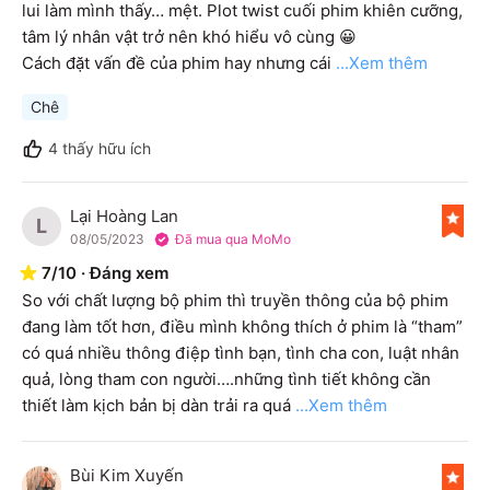
lui làm mình thấy… mệt. Plot twist cuối phim khiên cưỡng, 
tâm lý nhân vật trở nên khó hiểu vô cùng 😀

Cách đặt vấn đề của phim hay nhưng cái
...Xem thêm
Chê
4
thấy hữu ích
Lại Hoàng Lan
L
08/05/2023
Đã mua qua MoMo
7
/
10
·
Đáng xem
So với chất lượng bộ phim thì truyền thông của bộ phim 
đang làm tốt hơn, điều mình không thích ở phim là “tham” 
có quá nhiều thông điệp tình bạn, tình cha con, luật nhân 
quả, lòng tham con người….những tình tiết không cần 
thiết làm kịch bản bị dàn trải ra quá
...Xem thêm
Bùi Kim Xuyến
B