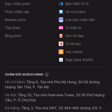
Rạp chiếu phim
Bảo hiểm Ô tô
Phim chiếu rạp
Vé xe khách
Review phim
Loa báo nhận tiền
Top phim
Ví nhân ái
Blog phim
Sim số đẹp
An khi biết tin mình đã lên chức cha.
Ví trả sau
Câu chuyện bắt đầu đi xa hơn khi An rời buổi nhậu và
Vay nhanh
bị tai nạn mất, đồng thời ngày hôm sau thì Phương
Nạp Data 4G/5G
biết được mình đã trúng số. Vợ An lo chôn cất chồng
quá nhanh dẫn tới cả đám năm người còn lại phải đưa
ra quyết định đào mộ người bạn đã khuất để lấy lại
CHĂM SÓC KHÁCH HÀNG
tờ vé số trăm tỷ.
Hồ Chí Minh
:
Tầng 6, Tòa nhà Phú Mỹ Hưng, Số 08 đường
Hoàng Văn Thái, P. Tân Mỹ
Căng thẳng càng đẩy lên cao khi cả đám quyết định
ăn chia như thế nào sau khi người bạn kia đã mất.
Hà Nội
:
Tầng 20, Tòa nhà Peakview Tower, Số 36 Phố Hoàng
Cầu, P. Ô Chợ Dừa
Mâu thuẫn, sự so bì và tính xấu bắt đầu lộ rõ khi dính
đến tiền bạc là điểm mấu chốt để người xem có thể
Đà Nẵng
:
Tầng 3, Tòa nhà DMT, Số 484-486 đường 2/9, P.