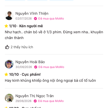
Nguyễn Vĩnh Thiện
N
02/07/2026
Đã mua qua MoMo
1
/
10
·
Kén người mê
Như hạch.. chán bỏ về ở 1/3 phim. Đừng xem nha.. khuyên 
chân thành
2
thấy hữu ích
Nguyễn Hoài Bảo
N
30/06/2026
Đã mua qua MoMo
10
/
10
·
Cực phẩm!
Hay kinh khủng khiếp ông nội ông ngoại bà cố tổ luôn
Nguyễn Thị Ngọc Trân
N
29/06/2026
Đã mua qua MoMo