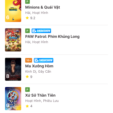
P
Minions & Quái Vật
Hài, Hoạt Hình
6
9.2
P
PAW Patrol: Phim Khủng Long
Hài, Hoạt Hình
7
16+
Ma Xưởng Hòm
Kinh Dị, Gây Cấn
8
9
P
Xứ Sở Thần Tiên
Hoạt Hình, Phiêu Lưu
9
4