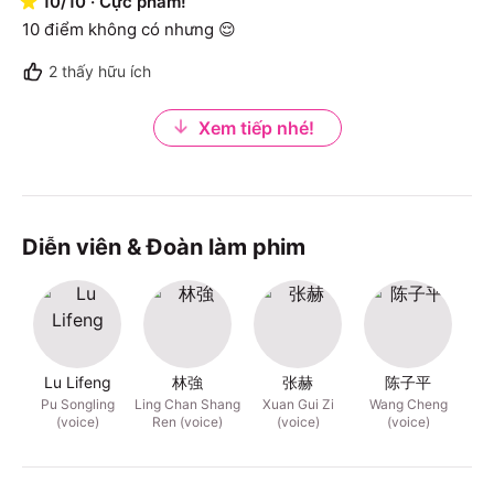
10
/
10
·
Cực phẩm!
10 điểm không có nhưng 😌
2
thấy hữu ích
Xem tiếp nhé!
Diễn viên & Đoàn làm phim
Lu Lifeng
林強
张赫
陈子平
F
Pu Songling
Ling Chan Shang
Xuan Gui Zi
Wang Cheng
Dou
(voice)
Ren (voice)
(voice)
(voice)