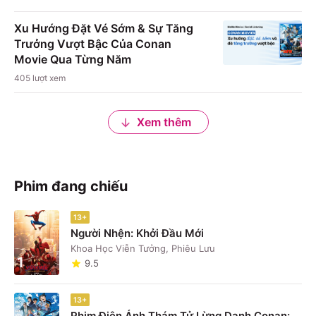
Xu Hướng Đặt Vé Sớm & Sự Tăng
Trưởng Vượt Bậc Của Conan
Movie Qua Từng Năm
405
lượt xem
Xem thêm
Phim đang chiếu
13+
Người Nhện: Khởi Đầu Mới
Khoa Học Viễn Tưởng, Phiêu Lưu
1
9.5
13+
Phim Điện Ảnh Thám Tử Lừng Danh Conan: