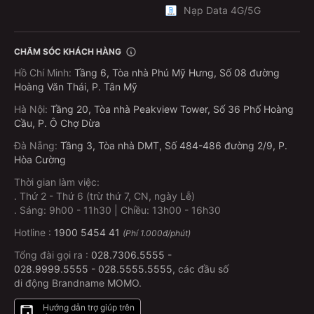
Nạp Data 4G/5G
CHĂM SÓC KHÁCH HÀNG
Hồ Chí Minh
:
Tầng 6, Tòa nhà Phú Mỹ Hưng, Số 08 đường
Hoàng Văn Thái, P. Tân Mỹ
Hà Nội
:
Tầng 20, Tòa nhà Peakview Tower, Số 36 Phố Hoàng
Cầu, P. Ô Chợ Dừa
Đà Nẵng
:
Tầng 3, Tòa nhà DMT, Số 484-486 đường 2/9, P.
Hòa Cường
Thời gian làm việc:
.
Thứ 2 - Thứ 6 (trừ thứ 7, CN, ngày Lễ)
.
Sáng: 9h00 - 11h30 | Chiều: 13h00 - 16h30
Hotline :
1900 5454 41
(Phí 1.000đ/phút)
Tổng đài gọi ra :
028.7306.5555
-
028.9999.5555
-
028.5555.5555
, các đầu số
di động Brandname MOMO.
Hướng dẫn trợ giúp trên