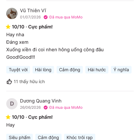
Vũ Thiên Vĩ
V
01/07/2026
Đã mua qua MoMo
10
/
10
·
Cực phẩm!
Hay nha

Đáng xem

Xuống xiền đi coi nhen hông uổng công đâu

Good!Good!!!
Tuyệt vời
Hài lòng
Cảm động
Hài hước
Ý nghĩa
S
11
thấy hữu ích
Dương Quang Vinh
D
26/06/2026
Đã mua qua MoMo
10
/
10
·
Cực phẩm!
Hay
Siêu phẩm
Cảm động
Khóc trôi rạp