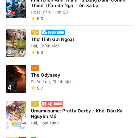
Thiên Thần Sa Ngã Trên Xa Lộ
2
Hoạt Hình, Hình Sự
9.3
13+
Thư Tình Gửi Ngoại
Hài, Chính Kịch
3
9.3
16+
The Odyssey
Phiêu Lưu, Chính Kịch
4
9.7
13+
Umamusume: Pretty Derby - Khởi Đầu Kỷ
Nguyên Mới
5
Hài, Hoạt Hình