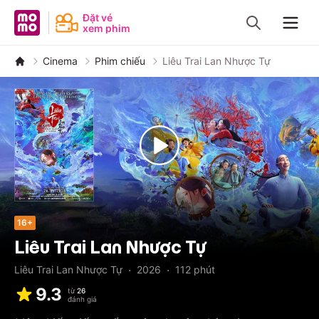
MoMo - Ứng dụng tài chính
Đặt vé
xem phim
Navig
Cinema
Phim chiếu
Liêu Trai Lan Nhược Tự
16+
Liêu Trai Lan Nhược Tự
·
·
Liêu Trai Lan Nhược Tự
2026
112
phút
9.3
từ
26
đánh giá