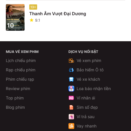
13+
Thanh Âm Vượt Đại Dương
9.1
10
MUA VÉ XEM PHIM
DỊCH VỤ NỔI BẬT
Lịch chiếu phim
Vé xem phim
Rạp chiếu phim
Bảo hiểm Ô tô
Phim chiếu rạp
Vé xe khách
Review phim
Loa báo nhận tiền
Top phim
Ví nhân ái
Blog phim
Sim số đẹp
Ví trả sau
Vay nhanh