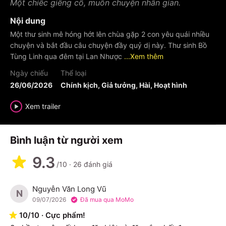
Một chiếc giếng cổ, muôn chuyện nhân gian.
Nội dung
Một thư sinh mê hóng hớt lên chùa gặp 2 con yêu quái nhiều
chuyện và bắt đầu câu chuyện đầy quỷ dị này. Thư sinh Bồ
Tùng Linh qua đêm tại Lan Nhược
...Xem thêm
Ngày chiếu
Thể loại
26/06/2026
Chính kịch, Giả tưởng, Hài, Hoạt hình
Xem trailer
Bình luận từ người xem
9.3
/10
·
26
đánh giá
Nguyễn Văn Long Vũ
N
09/07/2026
Đã mua qua MoMo
10
/
10
·
Cực phẩm!