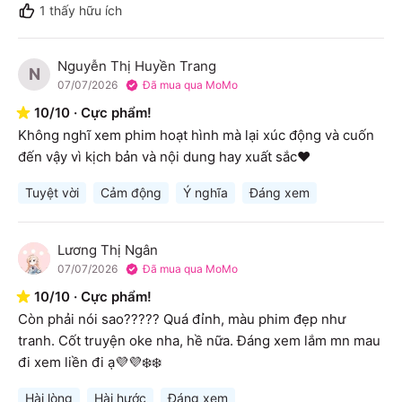
1
thấy hữu ích
Nguyễn Thị Huyền Trang
N
07/07/2026
Đã mua qua MoMo
10
/
10
·
Cực phẩm!
Không nghĩ xem phim hoạt hình mà lại xúc động và cuốn 
đến vậy vì kịch bản và nội dung hay xuất sắc♥️
Tuyệt vời
Cảm động
Ý nghĩa
Đáng xem
Lương Thị Ngân
L
07/07/2026
Đã mua qua MoMo
10
/
10
·
Cực phẩm!
Còn phải nói sao????? Quá đỉnh, màu phim đẹp như 
tranh. Cốt truyện oke nha, hề nữa. Đáng xem lắm mn mau 
đi xem liền đi ạ💜💜❄️❄️
Hài lòng
Hài hước
Đáng xem