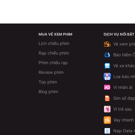
MUA VÉ XEM PHIM
DỊCH VỤ NỔI BẬT
Lịch chiếu phim
Vé xem ph
Rạp chiếu phim
Bảo hiểm Ô
Phim chiếu rạp
Vé xe khá
Review phim
Loa báo nh
Top phim
Ví nhân ái
Blog phim
Sim số đẹ
Ví trả sau
Vay nhanh
Nạp Data 