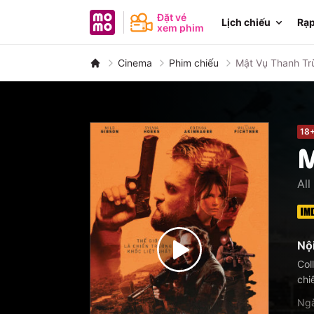
MoMo - Ứng dụng tài chính
Đặt vé
Lịch chiếu
Rạp
xem phim
Cinema
Phim chiếu
Mật Vụ Thanh Tr
18
M
All
Nộ
Col
chi
Ngà