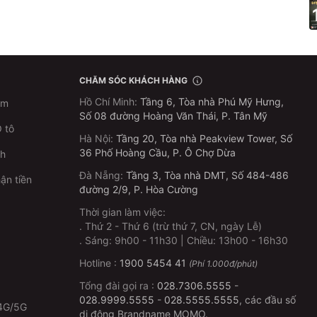
CHĂM SÓC KHÁCH HÀNG
Hồ Chí Minh
:
Tầng 6, Tòa nhà Phú Mỹ Hưng,
im
Số 08 đường Hoàng Văn Thái, P. Tân Mỹ
 tô
Hà Nội
:
Tầng 20, Tòa nhà Peakview Tower, Số
36 Phố Hoàng Cầu, P. Ô Chợ Dừa
ch
Đà Nẵng
:
Tầng 3, Tòa nhà DMT, Số 484-486
ận tiền
đường 2/9, P. Hòa Cường
Thời gian làm việc:
.
Thứ 2 - Thứ 6 (trừ thứ 7, CN, ngày Lễ)
p
.
Sáng: 9h00 - 11h30 | Chiều: 13h00 - 16h30
Hotline :
1900 5454 41
(Phí 1.000đ/phút)
Tổng đài gọi ra :
028.7306.5555
-
028.9999.5555
-
028.5555.5555
, các đầu số
4G/5G
di động Brandname MOMO.