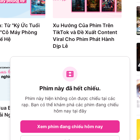
: Từ "Ký Ức Tuổi
Xu Hướng Của Phim Trên
 "Cỗ Máy Phòng
TikTok và Đề Xuất Content
hế Hệ
Viral Cho Phim Phát Hành
Dịp Lễ
Phim này đã hết chiếu.
Phim này hiện không còn được chiếu tại các
rạp. Bạn có thể khám phá các phim đang chiếu
Mua Bùng Nổ
The Art of Sarah (2026):
hôm nay tại đây
i Nghiệm Bị Lệch
Review & Phân Tích Toàn
Diện
Xem phim đang chiếu hôm nay
907
lượt xem