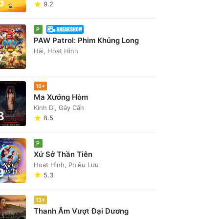
6
9.2
P
PAW Patrol: Phim Khủng Long
Hài, Hoạt Hình
7
16+
Ma Xưởng Hòm
Kinh Dị, Gây Cấn
8
8.5
P
Xứ Sở Thần Tiên
Hoạt Hình, Phiêu Lưu
9
5.3
13+
Thanh Âm Vượt Đại Dương