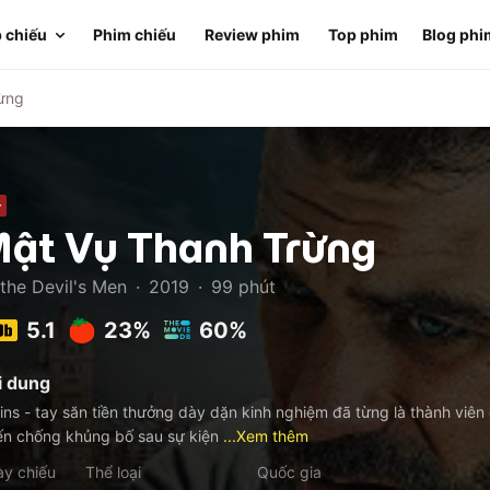
 chiếu
Phim chiếu
Review phim
Top phim
Blog phi
ừng
+
ật Vụ Thanh Trừng
 the Devil's Men
·
2019
·
99
phút
5.1
23%
60%
i dung
lins - tay săn tiền thưởng dày dặn kinh nghiệm đã từng là thành viê
ến chống khủng bố sau sự kiện
...Xem thêm
y chiếu
Thể loại
Quốc gia