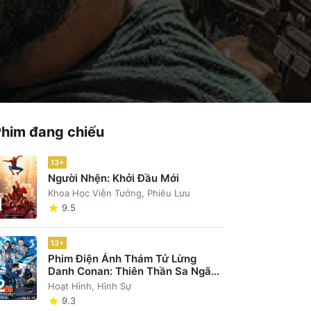
Phim đang chiếu
13+
Người Nhện: Khởi Đầu Mới
Khoa Học Viễn Tưởng, Phiêu Lưu
1
9.5
13+
Phim Điện Ảnh Thám Tử Lừng
Danh Conan: Thiên Thần Sa Ngã
2
Trên Xa Lộ
Hoạt Hình, Hình Sự
9.3