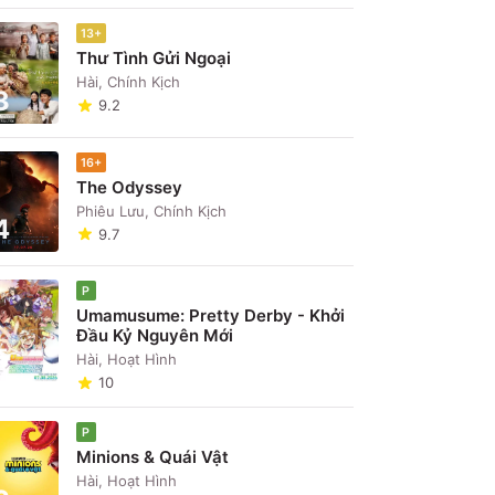
13+
Thư Tình Gửi Ngoại
Hài, Chính Kịch
3
9.2
16+
The Odyssey
Phiêu Lưu, Chính Kịch
4
9.7
P
Umamusume: Pretty Derby - Khởi
Đầu Kỷ Nguyên Mới
5
Hài, Hoạt Hình
10
P
Minions & Quái Vật
Hài, Hoạt Hình