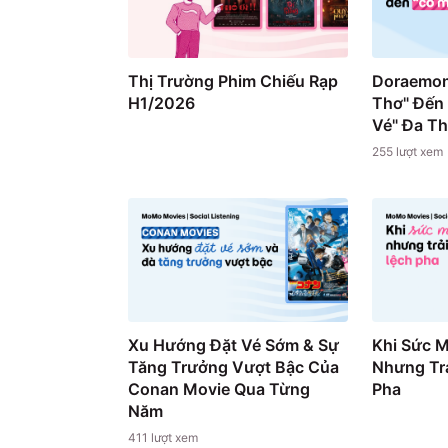
Thị Trường Phim Chiếu Rạp
Doraemon
H1/2026
Thơ" Đến
Vé" Đa T
255
lượt xem
Xu Hướng Đặt Vé Sớm & Sự
Khi Sức 
Tăng Trưởng Vượt Bậc Của
Nhưng Trả
Conan Movie Qua Từng
Pha
Năm
411
lượt xem