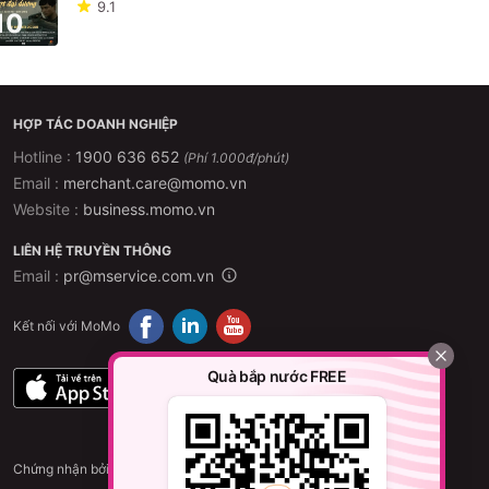
9.1
10
HỢP TÁC DOANH NGHIỆP
Hotline :
1900 636 652
(Phí 1.000đ/phút)
Email :
merchant.care@momo.vn
Website :
business.momo.vn
LIÊN HỆ TRUYỀN THÔNG
Email :
pr@mservice.com.vn
Kết nối với MoMo
Quà bắp nước FREE
Chứng nhận bởi