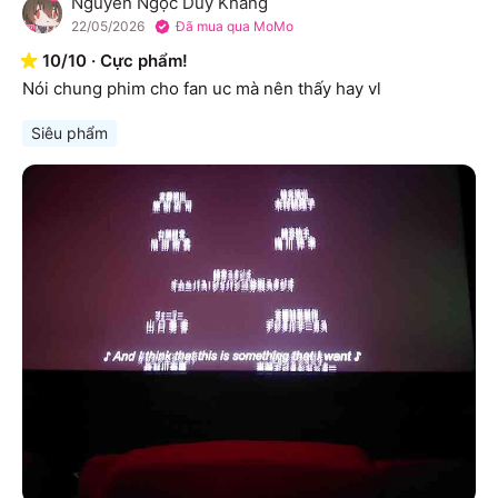
Nguyễn Ngọc Duy Khang
N
22/05/2026
Đã mua qua MoMo
10
/
10
·
Cực phẩm!
Nói chung phim cho fan uc mà nên thấy hay vl
Siêu phẩm