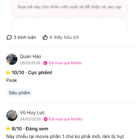
3
bình luận
6
thấy hữu ích
Quan Hào
Q
26/05/2026
Đã mua qua MoMo
10
/
10
·
Cực phẩm!
Peak
Siêu phẩm
Vũ Huy Lực
V
24/05/2026
Đã mua qua MoMo
8
/
10
·
Đáng xem
Này chiếu lại movie phần 1 chứ ko phải mới, làm bị hụt 