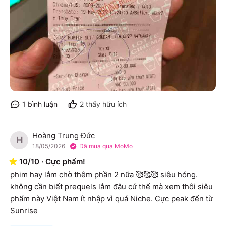
1
bình luận
2
thấy hữu ích
Hoàng Trung Đức
H
18/05/2026
Đã mua qua MoMo
10
/
10
·
Cực phẩm!
phim hay lắm chờ thêm phần 2 nữa 🥰🥰🥰 siêu hóng.

không cần biết prequels lắm đâu cứ thế mà xem thôi siêu 
phẩm này Việt Nam ít nhập vì quá Niche. Cực peak đến từ 
Sunrise