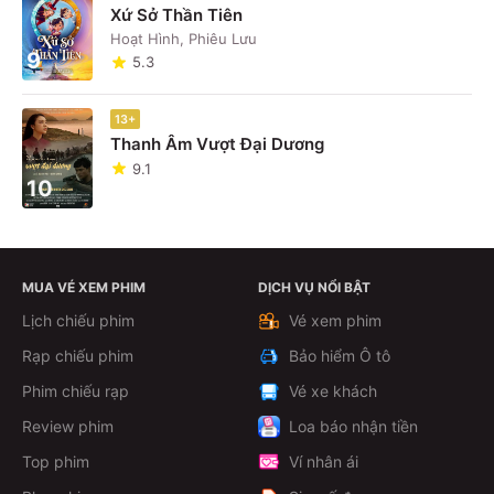
Xứ Sở Thần Tiên
Hoạt Hình, Phiêu Lưu
9
5.3
13+
Thanh Âm Vượt Đại Dương
9.1
10
MUA VÉ XEM PHIM
DỊCH VỤ NỔI BẬT
Lịch chiếu phim
Vé xem phim
Rạp chiếu phim
Bảo hiểm Ô tô
Phim chiếu rạp
Vé xe khách
Review phim
Loa báo nhận tiền
Top phim
Ví nhân ái