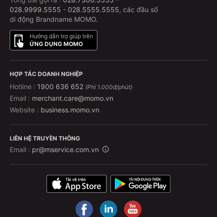
028.9999.5555
-
028.5555.5555
, các đầu số
di động Brandname MOMO.
Hướng dẫn trợ giúp trên
ỨNG DỤNG MOMO
HỢP TÁC DOANH NGHIỆP
Hotline :
1900 636 652
(Phí 1.000đ/phút)
Email :
merchant.care@momo.vn
Website :
business.momo.vn
LIÊN HỆ TRUYỀN THÔNG
Email :
pr@mservice.com.vn