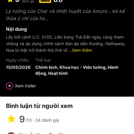
6.6
đánh giá
Lý tưởng của Char và nhiệt huyết của Amuro... kẻ kế
thừa ý chí của họ...
Nội dung
Lấy bối cảnh U.C. 0105, Liên bang Trái Đất ngày càng tham
nhũng và áp dụng chính sách đàn áp dân thường. Hathaway
Noa bí mật trở thành thủ lĩnh tổ
...Xem thêm
Ngày chiếu
Thể loại
15/05/2026
Chính kịch, Khoa học - Viễn tưởng, Hành
động, Hoạt hình
Xem trailer
Bình luận từ người xem
9
/10
·
34
đánh giá