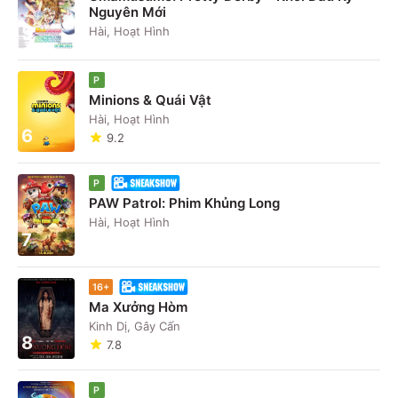
Nguyên Mới
5
Hài, Hoạt Hình
P
Minions & Quái Vật
Hài, Hoạt Hình
6
9.2
P
PAW Patrol: Phim Khủng Long
Hài, Hoạt Hình
7
16+
Ma Xưởng Hòm
Kinh Dị, Gây Cấn
8
7.8
P