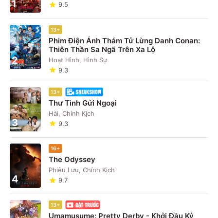
1
9.5
13+
Phim Điện Ảnh Thám Tử Lừng Danh Conan:
Thiên Thần Sa Ngã Trên Xa Lộ
2
Hoạt Hình, Hình Sự
9.3
13+
Thư Tình Gửi Ngoại
Hài, Chính Kịch
3
9.3
16+
The Odyssey
Phiêu Lưu, Chính Kịch
4
9.7
13+
Umamusume: Pretty Derby - Khởi Đầu Kỷ