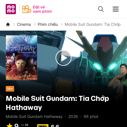
MoMo - Ứng dụng tài chính
Đặt vé
xem phim
Navig
Cinema
Phim chiếu
Mobile Suit Gundam: Tia Chớp H
16+
Mobile Suit Gundam: Tia Chớp
Hathaway
·
·
Mobile Suit Gundam Hathaway
2026
96
phút
9
từ
34