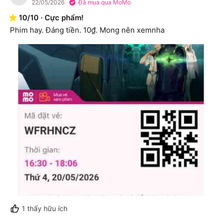
22/05/2026
Đã mua qua MoMo
10
/
10
·
Cực phẩm!
Phim hay. Đáng tiền. 10₫. Mong nên xemnha
1
thấy hữu ích