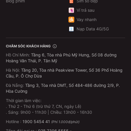
Blog phim
Sim số đẹp
Ví trả sau
Vay nhanh
Nạp Data 4G/5G
CHĂM SÓC KHÁCH HÀNG
Hồ Chí Minh
:
Tầng 6, Tòa nhà Phú Mỹ Hưng, Số 08 đường
Hoàng Văn Thái, P. Tân Mỹ
Hà Nội
:
Tầng 20, Tòa nhà Peakview Tower, Số 36 Phố Hoàng
Cầu, P. Ô Chợ Dừa
Đà Nẵng
:
Tầng 3, Tòa nhà DMT, Số 484-486 đường 2/9, P.
Hòa Cường
Thời gian làm việc:
.
Thứ 2 - Thứ 6 (trừ thứ 7, CN, ngày Lễ)
.
Sáng: 9h00 - 11h30 | Chiều: 13h00 - 16h30
Hotline :
1900 5454 41
(Phí 1.000đ/phút)
Tổng đài gọi ra :
028.7306.5555
-