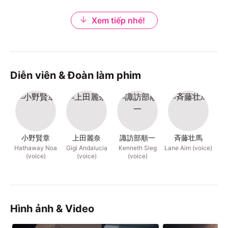
Xem tiếp nhé!
Diễn viên & Đoàn làm phim
小野賢章
上田麗奈
諏訪部順一
斉藤壮馬
Hathaway Noa
Gigi Andalucia
Kenneth Sleg
Lane Aim (voice)
Ma
(voice)
(voice)
(voice)
Hình ảnh & Video