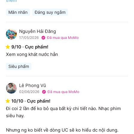
thêm
Mãn nhãn
Đáng suy ngẫm
Nguyễn Hải Đăng
N
17/05/2026
Đã mua qua MoMo
9
/
10
·
Cực phẩm!
Xem xong khát nước hẳn
Siêu phẩm
Lê Phong Vũ
L
02/06/2026
Đã mua qua MoMo
10
/
10
·
Cực phẩm!
Đi coi 2 lần để ko bỏ qua bất kỳ chi tiết nào. Nhạc phim 
siêu hay.

Nhưng ng ko biết về dòng UC sẽ ko hiểu dc nội dung.