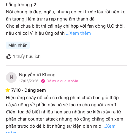
hẫng tưởng p2.

Nói chung là đẹp, ngầu, nhưng do coi trước lâu rồi nên ko 
ấn tượng j lắm trừ ra rạp nghe âm thanh đã.

Cho ai chưa biết thì cái này chỉ hợp với fan dòng U.C thôi, 
nếu chỉ coi vì hiệu ứng oánh
...Xem thêm
Mãn nhãn
1
thấy hữu ích
Nguyễn Vĩ Khang
N
17/05/2026
Đã mua qua MoMo
7
/
10
·
Đáng xem
Hiệu ứng cháy nổ của cả dòng phim chưa bao giờ thấp 
cả,và riêng về phần này nó sẽ tạo ra cho người xem 1 
điểm tựa để biết nhiều hơn sau những sự kiện xảy ra từ 
phần char counter attack nhưng nó cũng chẳng cần xem 
phần trước đó để biết những sự kiện diễn ra ở
...Xem 