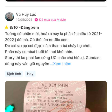
Vũ Huy Lực
V
19/05/2026
Đã mua qua MoMo
8
/
10
·
Đáng xem
Tưởng có phần mới, hoá ra này là phần 1 chiếu từ 2021-
2022 j đó mà. Có thể lên netflix xem.

Đc cái ra rạp coi đẹp + âm thanh bá cháy bọ chét.

Phần này combat buổi tối hơi khó nhìn.

Story thì ko phải fan cứng UC chắc chả hiểu j. Gundam 
dòng này vẫn giữ nguyên
...Xem thêm
Kịch tính
Hay