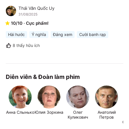
Thái Văn Quốc Uy
T
31/08/2025
10
/
10
·
Cực phẩm!
Hài hước
Ý nghĩa
Đáng xem
Cười banh rạp
8
thấy hữu ích
Diễn viên & Đoàn làm phim
Анна Слынько
Юлия Зоркина
Олег
Анатолий
Куликович
Петров
Ц
Ов