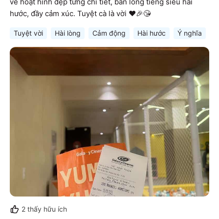
vẽ hoạt hình đẹp từng chi tiết, bản lồng tiếng siêu hài 
hước, đầy cảm xúc. Tuyệt cà là vời ❤️🎉😘
Tuyệt vời
Hài lòng
Cảm động
Hài hước
Ý nghĩa
C
2
thấy hữu ích