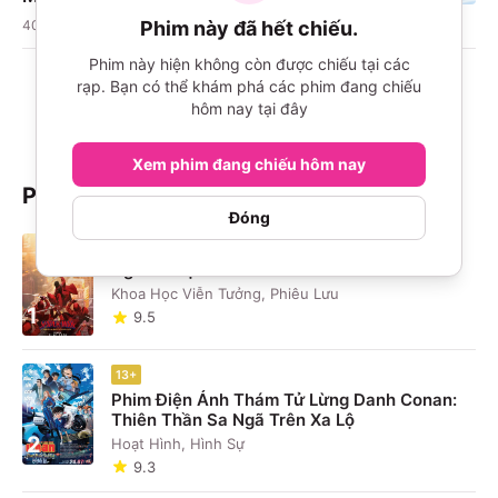
Phim này đã hết chiếu.
405
lượt xem
Phim này hiện không còn được chiếu tại các
rạp. Bạn có thể khám phá các phim đang chiếu
Xem thêm
hôm nay tại đây
Xem phim đang chiếu hôm nay
Phim đang chiếu
Đóng
13+
Người Nhện: Khởi Đầu Mới
Khoa Học Viễn Tưởng, Phiêu Lưu
1
9.5
13+
Phim Điện Ảnh Thám Tử Lừng Danh Conan:
Thiên Thần Sa Ngã Trên Xa Lộ
2
Hoạt Hình, Hình Sự
9.3