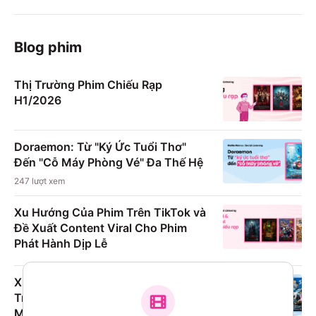
Blog phim
Thị Trường Phim Chiếu Rạp
H1/2026
Doraemon: Từ "Ký Ức Tuổi Thơ"
Đến "Cỗ Máy Phòng Vé" Đa Thế Hệ
247
lượt xem
Xu Hướng Của Phim Trên TikTok và
Đề Xuất Content Viral Cho Phim
Phát Hành Dịp Lễ
Xu Hướng Đặt Vé Sớm & Sự Tăng
Trưởng Vượt Bậc Của Conan
Movie Qua Từng Năm