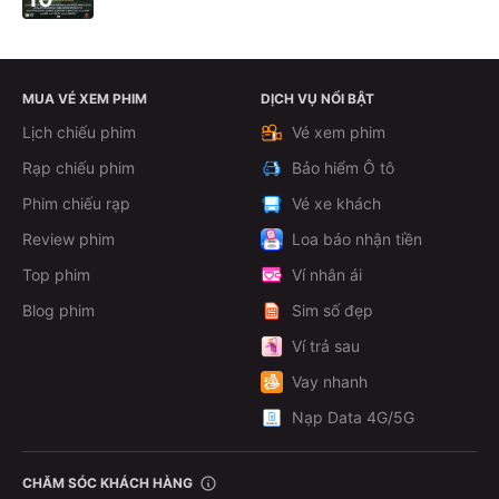
MUA VÉ XEM PHIM
DỊCH VỤ NỔI BẬT
Lịch chiếu phim
Vé xem phim
Rạp chiếu phim
Bảo hiểm Ô tô
Phim chiếu rạp
Vé xe khách
Review phim
Loa báo nhận tiền
Top phim
Ví nhân ái
Blog phim
Sim số đẹp
Ví trả sau
Vay nhanh
Nạp Data 4G/5G
CHĂM SÓC KHÁCH HÀNG