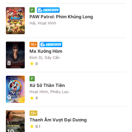
P
PAW Patrol: Phim Khủng Long
Hài, Hoạt Hình
7
16+
Ma Xưởng Hòm
Kinh Dị, Gây Cấn
8
9
P
Xứ Sở Thần Tiên
Hoạt Hình, Phiêu Lưu
9
4
13+
Thanh Âm Vượt Đại Dương
9.1
10