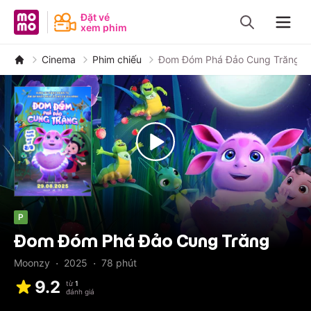
MoMo - Ứng dụng tài chính
Đặt vé
xem phim
Navig
Cinema
Phim chiếu
Đom Đóm Phá Đảo Cung Trăng
P
Đom Đóm Phá Đảo Cung Trăng
·
·
Moonzy
2025
78
phút
9.2
từ
1
đánh giá