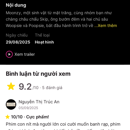
Nội dung
Moonzy, một sinh vật từ mặt trăng, cùng nhóm bạn như
chàng châu chấu Skip, ông bướm đêm và hai chú sâu
Woopsie và Poopsie, bắt đầu hành trình trở về
...Xem thêm
Ngày chiếu
Thể loại
29/08/2025
Hoạt hình
Xem trailer
Bình luận từ người xem
9.2
/10
·
5
đánh giá
Nguyễn Thị Trúc An
N
05/09/2025
10
/
10
·
Cực phẩm!
Phim con nít mà người lớn coi cười muốn banh rạp, phim 