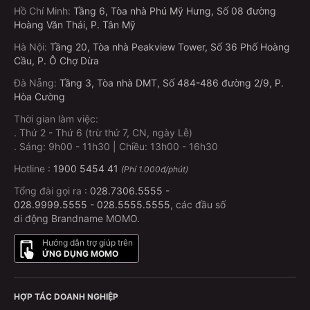
Hồ Chí Minh
:
Tầng 6, Tòa nhà Phú Mỹ Hưng, Số 08 đường
Hoàng Văn Thái, P. Tân Mỹ
Hà Nội
:
Tầng 20, Tòa nhà Peakview Tower, Số 36 Phố Hoàng
Cầu, P. Ô Chợ Dừa
Đà Nẵng
:
Tầng 3, Tòa nhà DMT, Số 484-486 đường 2/9, P.
Hòa Cường
Thời gian làm việc:
.
Thứ 2 - Thứ 6 (trừ thứ 7, CN, ngày Lễ)
.
Sáng: 9h00 - 11h30 | Chiều: 13h00 - 16h30
Hotline :
1900 5454 41
(Phí 1.000đ/phút)
Tổng đài gọi ra :
028.7306.5555
-
028.9999.5555
-
028.5555.5555
, các đầu số
di động Brandname MOMO.
Hướng dẫn trợ giúp trên
ỨNG DỤNG MOMO
HỢP TÁC DOANH NGHIỆP