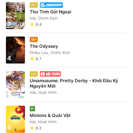
13+
Thư Tình Gửi Ngoại
Hài, Chính Kịch
3
9.4
16+
The Odyssey
Phiêu Lưu, Chính Kịch
4
9.7
13+
Umamusume: Pretty Derby - Khởi Đầu Kỷ
Nguyên Mới
5
Hài, Hoạt Hình
P
Minions & Quái Vật
Hài, Hoạt Hình
6
9.2