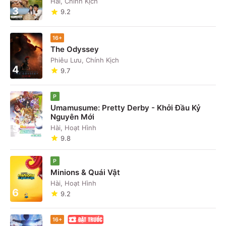
Hài, Chính Kịch
3
9.2
16+
The Odyssey
Phiêu Lưu, Chính Kịch
4
9.7
P
Umamusume: Pretty Derby - Khởi Đầu Kỷ
Nguyên Mới
5
Hài, Hoạt Hình
9.8
P
Minions & Quái Vật
Hài, Hoạt Hình
6
9.2
16+