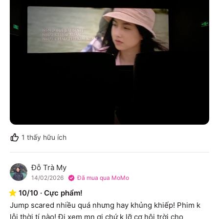
1
thấy hữu ích
Đỗ Trà My
Đ
14/02/2026
Đã mua qua MoMo
10
/
10
·
Cực phẩm!
Jump scared nhiều quá nhưng hay khủng khiếp! Phim k 
lỗi thời tí nào! Đi xem mn ơi chứ k lỡ cơ hội trời cho