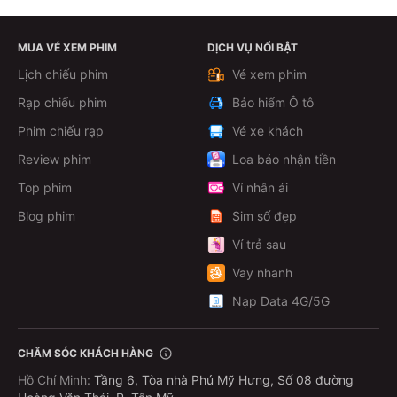
MUA VÉ XEM PHIM
DỊCH VỤ NỔI BẬT
Lịch chiếu phim
Vé xem phim
Rạp chiếu phim
Bảo hiểm Ô tô
Phim chiếu rạp
Vé xe khách
Review phim
Loa báo nhận tiền
Top phim
Ví nhân ái
Blog phim
Sim số đẹp
Ví trả sau
Vay nhanh
Nạp Data 4G/5G
CHĂM SÓC KHÁCH HÀNG
Hồ Chí Minh
:
Tầng 6, Tòa nhà Phú Mỹ Hưng, Số 08 đường