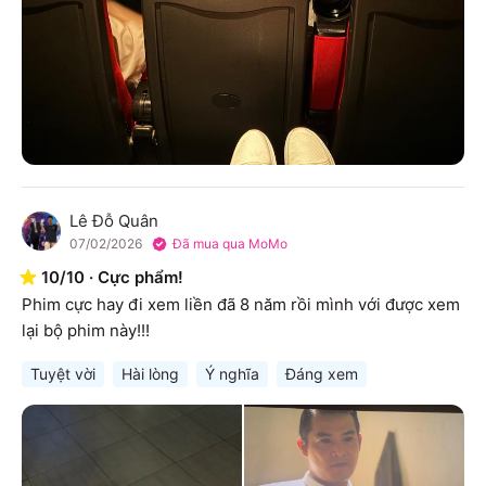
Lê Đỗ Quân
L
07/02/2026
Đã mua qua MoMo
10
/
10
·
Cực phẩm!
Phim cực hay đi xem liền đã 8 năm rồi mình với được xem 
lại bộ phim này!!!
Tuyệt vời
Hài lòng
Ý nghĩa
Đáng xem