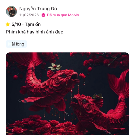
Nguyễn Trung Đô
N
11/02/2026
Đã mua qua MoMo
5
/
10
·
Tạm ổn
Phim khá hay hình ảnh đẹp
Hài lòng