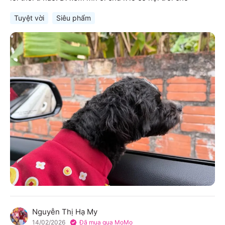
Tuyệt vời
Siêu phẩm
Nguyễn Thị Hạ My
N
14/02/2026
Đã mua qua MoMo