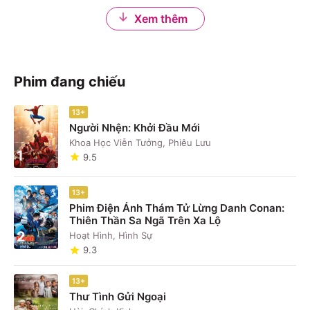
Xem thêm
Phim đang chiếu
13+
Người Nhện: Khởi Đầu Mới
Khoa Học Viễn Tưởng, Phiêu Lưu
1
9.5
13+
Phim Điện Ảnh Thám Tử Lừng Danh Conan:
Thiên Thần Sa Ngã Trên Xa Lộ
2
Hoạt Hình, Hình Sự
9.3
13+
Thư Tình Gửi Ngoại