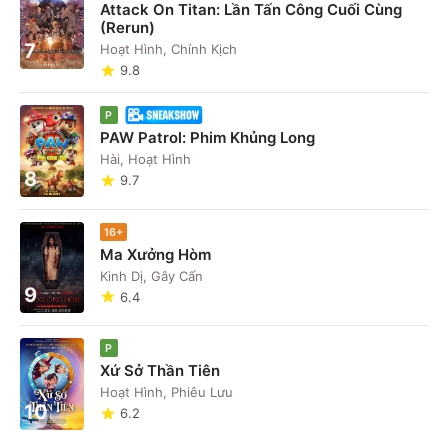
Attack On Titan: Lần Tấn Công Cuối Cùng
(Rerun)
7
Hoạt Hình, Chính Kịch
9.8
P
PAW Patrol: Phim Khủng Long
Hài, Hoạt Hình
8
9.7
16+
Ma Xưởng Hòm
Kinh Dị, Gây Cấn
9
6.4
P
Xứ Sở Thần Tiên
Hoạt Hình, Phiêu Lưu
10
6.2