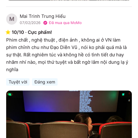
Mai Trinh Trung Hiếu
M
07/02/2026
Đã mua qua MoMo
10
/
10
·
Cực phẩm!
Phim chất , nghệ thuật , điện ảnh , không ai ở VN làm 
phim chỉnh chu như Đạo Diễn Vũ , nói ko phải quá mà là 
sự thật. Rất nghiêm túc và không hề có tình tiết dư hay 
nhãm nhí nào, mọi thứ tuyệt và bất ngờ lắm nội dung lạ ý 
nghĩa
Tuyệt vời
Đáng xem