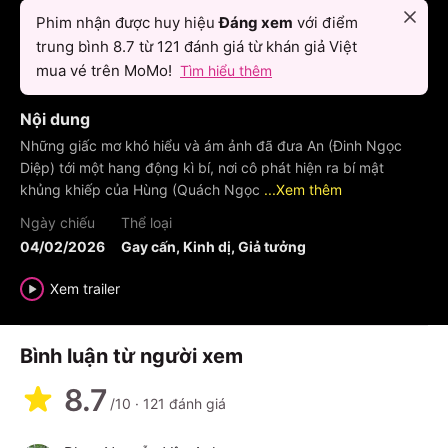
Phim nhận được huy hiệu
Đáng xem
với điểm
trung bình
8.7
từ
121
đánh giá từ khán giả Việt
mua vé trên MoMo!
Tìm hiểu thêm
Nội dung
Những giấc mơ khó hiểu và ám ảnh đã đưa An (Đinh Ngọc
Diệp) tới một hang động kì bí, nơi cô phát hiện ra bí mật
khủng khiếp của Hùng (Quách Ngọc
...Xem thêm
Ngày chiếu
Thể loại
04/02/2026
Gay cấn, Kinh dị, Giả tưởng
Xem trailer
Bình luận từ người xem
8.7
/10
·
121
đánh giá