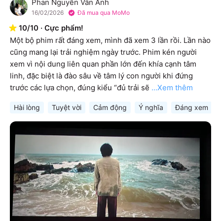
Phan Nguyễn Vân Anh
P
16/02/2026
Đã mua qua MoMo
10
/
10
·
Cực phẩm!
Một bộ phim rất đáng xem, mình đã xem 3 lần rồi. Lần nào 
cũng mang lại trải nghiệm ngày trước. Phim kén người 
xem vì nội dung liên quan phần lớn đến khía cạnh tâm 
linh, đặc biệt là đào sâu về tâm lý con người khi đứng 
trước các lựa chọn, đúng kiểu “đủ trải sẽ
...Xem thêm
Hài lòng
Tuyệt vời
Cảm động
Ý nghĩa
Đáng xem