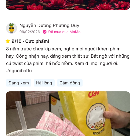
Nguyễn Dương Phương Duy
N
09/02/2026
Đã mua qua MoMo
9
/
10
·
Cực phẩm!
8 năm trước chưa kịp xem, nghe mọi người khen phim 
hay. Công nhận hay, đáng xem thiệt sự. Bất ngờ với những 
cú twist của phim, há hốc mồm. Xem đi mọi người ơi.

#nguoibattu
Đáng xem
Hài lòng
Cảm động