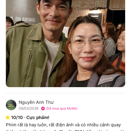
Nguyễn Anh Thư
N
08/02/2026
Đã mua qua MoMo
10
/
10
·
Cực phẩm!
Phim rất là hay luôn, rất điện ảnh và có nhiều cảnh quay 