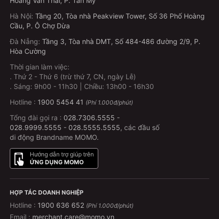
Hoàng Văn Thái, P. Tân Mỹ
Hà Nội
:
Tầng 20, Tòa nhà Peakview Tower, Số 36 Phố Hoàng
Cầu, P. Ô Chợ Dừa
Đà Nẵng
:
Tầng 3, Tòa nhà DMT, Số 484-486 đường 2/9, P.
Hòa Cường
Thời gian làm việc:
.
Thứ 2 - Thứ 6 (trừ thứ 7, CN, ngày Lễ)
.
Sáng: 9h00 - 11h30 | Chiều: 13h00 - 16h30
Hotline :
1900 5454 41
(Phí 1.000đ/phút)
Tổng đài gọi ra :
028.7306.5555
-
028.9999.5555
-
028.5555.5555
, các đầu số
di động Brandname MOMO.
Hướng dẫn trợ giúp trên
ỨNG DỤNG MOMO
HỢP TÁC DOANH NGHIỆP
Hotline :
1900 636 652
(Phí 1.000đ/phút)
Email :
merchant.care@momo.vn