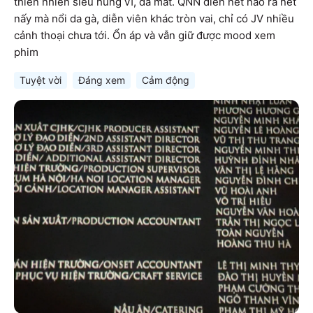
thiên nhiên siêu hùng vĩ, đã mắt. QNN diễn nét nào ra nét 
nấy mà nổi da gà, diễn viên khác tròn vai, chỉ có JV nhiều 
cảnh thoại chưa tới. Ổn áp và vẫn giữ được mood xem 
phim
Tuyệt vời
Đáng xem
Cảm động