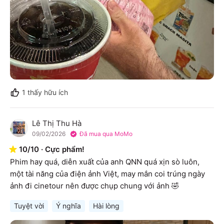
1
thấy hữu ích
Lê Thị Thu Hà
L
09/02/2026
Đã mua qua MoMo
10
/
10
·
Cực phẩm!
Phim hay quá, diễn xuất của anh QNN quá xịn sò luôn, 
một tài năng của điện ảnh Việt, may mắn coi trúng ngày 
ảnh đi cinetour nên được chụp chung với ảnh 🤣
Tuyệt vời
Ý nghĩa
Hài lòng