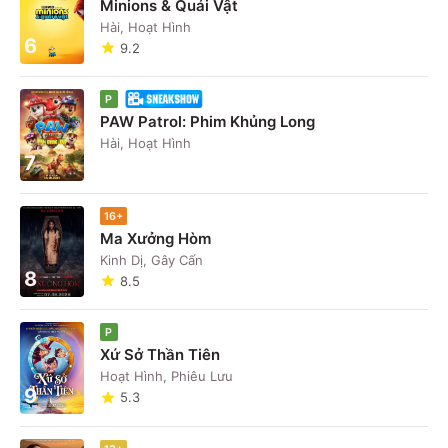
Minions & Quái Vật
Hài, Hoạt Hình
6
9.2
P
PAW Patrol: Phim Khủng Long
Hài, Hoạt Hình
7
16+
Ma Xưởng Hòm
Kinh Dị, Gây Cấn
8
8.5
P
Xứ Sở Thần Tiên
Hoạt Hình, Phiêu Lưu
9
5.3