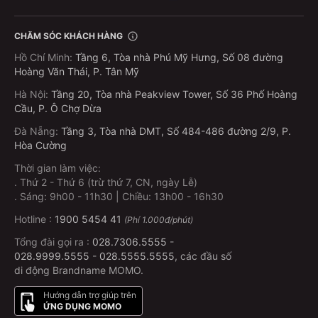
CHĂM SÓC KHÁCH HÀNG
Hồ Chí Minh
:
Tầng 6, Tòa nhà Phú Mỹ Hưng, Số 08 đường
Hoàng Văn Thái, P. Tân Mỹ
Hà Nội
:
Tầng 20, Tòa nhà Peakview Tower, Số 36 Phố Hoàng
Cầu, P. Ô Chợ Dừa
Đà Nẵng
:
Tầng 3, Tòa nhà DMT, Số 484-486 đường 2/9, P.
Hòa Cường
Thời gian làm việc:
.
Thứ 2 - Thứ 6 (trừ thứ 7, CN, ngày Lễ)
.
Sáng: 9h00 - 11h30 | Chiều: 13h00 - 16h30
Hotline :
1900 5454 41
(Phí 1.000đ/phút)
Tổng đài gọi ra :
028.7306.5555
-
028.9999.5555
-
028.5555.5555
, các đầu số
di động Brandname MOMO.
Hướng dẫn trợ giúp trên
ỨNG DỤNG MOMO