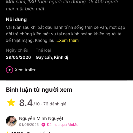
Mỗi năm, 130 triệu người lên đường. 15.400 người
mãi mãi biến mất.
Nội dung
Vài tuần sau khi bắt đầu hành trình sống trên xe van, một cặp
đôi trẻ chứng kiến một vụ tai nạn kinh hoàng khiến người tài
xế thiệt mạng. Không lâu
...Xem thêm
Ngày chiếu
Thể loại
29/05/2026
Gay cấn, Kinh dị
Xem trailer
Bình luận từ người xem
8.4
/10
·
76
đánh giá
Nguyễn Minh Nguyệt
N
01/06/2026
Đã mua qua MoMo