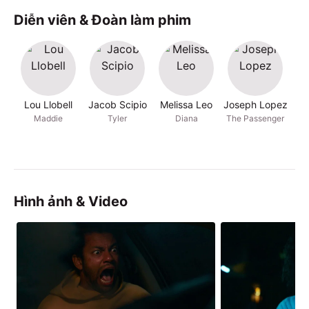
Diễn viên & Đoàn làm phim
Lou Llobell
Jacob Scipio
Melissa Leo
Joseph Lopez
To
Maddie
Tyler
Diana
The Passenger
Hình ảnh & Video