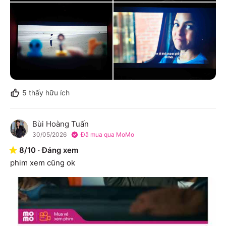
5
thấy hữu ích
Bùi Hoàng Tuấn
B
30/05/2026
Đã mua qua MoMo
8
/
10
·
Đáng xem
phim xem cũng ok