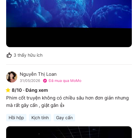
3
thấy hữu ích
Nguyễn Thị Loan
N
31/05/2026
Đã mua qua MoMo
8
/
10
·
Đáng xem
Phim cốt truyện không có chiều sâu hơn đơn giản nhưng 
mà rất gây cấn , giật gân 👍
Hồi hộp
Kịch tính
Gay cấn