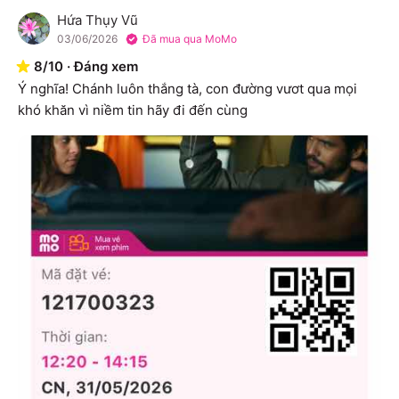
Hứa Thụy Vũ
H
03/06/2026
Đã mua qua MoMo
8
/
10
·
Đáng xem
Ý nghĩa! Chánh luôn thắng tà, con đường vươt qua mọi 
khó khăn vì niềm tin hãy đi đến cùng