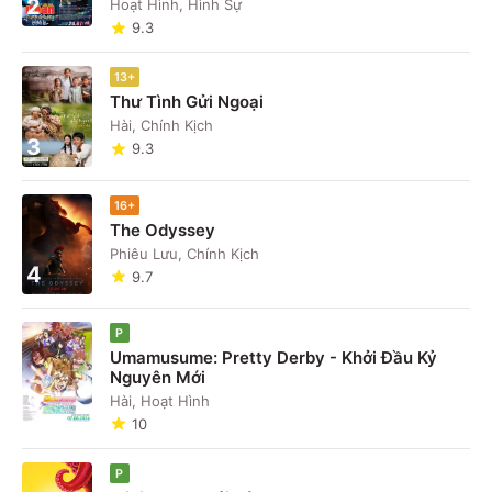
2
Hoạt Hình, Hình Sự
9.3
13+
Thư Tình Gửi Ngoại
Hài, Chính Kịch
3
9.3
16+
The Odyssey
Phiêu Lưu, Chính Kịch
4
9.7
P
Umamusume: Pretty Derby - Khởi Đầu Kỷ
Nguyên Mới
5
Hài, Hoạt Hình
10
P