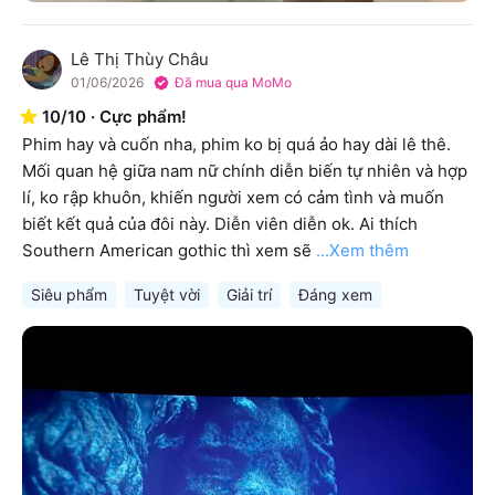
Lê Thị Thùy Châu
L
01/06/2026
Đã mua qua MoMo
10
/
10
·
Cực phẩm!
Phim hay và cuốn nha, phim ko bị quá ảo hay dài lê thê. 
Mối quan hệ giữa nam nữ chính diễn biến tự nhiên và hợp 
lí, ko rập khuôn, khiến người xem có cảm tình và muốn 
biết kết quả của đôi này. Diễn viên diễn ok. Ai thích 
Southern American gothic thì xem sẽ
...Xem thêm
Siêu phẩm
Tuyệt vời
Giải trí
Đáng xem