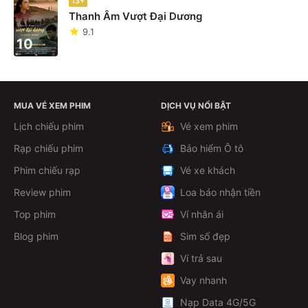
13+
Thanh Âm Vượt Đại Dương
9.1
10
MUA VÉ XEM PHIM
DỊCH VỤ NỔI BẬT
Lịch chiếu phim
Vé xem phim
Rạp chiếu phim
Bảo hiểm Ô tô
Phim chiếu rạp
Vé xe khách
Review phim
Loa báo nhận tiền
Top phim
Ví nhân ái
Blog phim
Sim số đẹp
Ví trả sau
Vay nhanh
Nạp Data 4G/5G