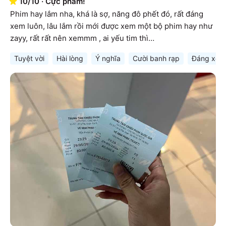
10
/
10
·
Cực phẩm!
Phim hay lắm nha, khá là sợ, năng đô phết đó, rất đáng 
xem luôn, lâu lắm rồi mới được xem một bộ phim hay như 
zayy, rất rất nên xemmm , ai yếu tim thì…
Tuyệt vời
Hài lòng
Ý nghĩa
Cười banh rạp
Đáng xem