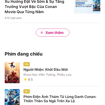
Xu Hướng Đặt Vé Sớm & Sự Tăng
Trưởng Vượt Bậc Của Conan
Movie Qua Từng Năm
410
lượt xem
Xem thêm
Phim đang chiếu
13+
Người Nhện: Khởi Đầu Mới
Khoa Học Viễn Tưởng, Phiêu Lưu
1
9.5
13+
Phim Điện Ảnh Thám Tử Lừng Danh Conan:
Thiên Thần Sa Ngã Trên Xa Lộ