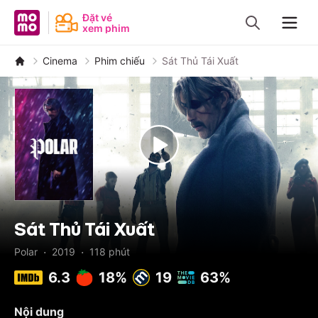
MoMo - Ứng dụng tài chính
Đặt vé
xem phim
Navig
Cinema
Phim chiếu
Sát Thủ Tái Xuất
Sát Thủ Tái Xuất
·
·
Polar
2019
118
phút
6.3
18%
19
63%
Nội dung