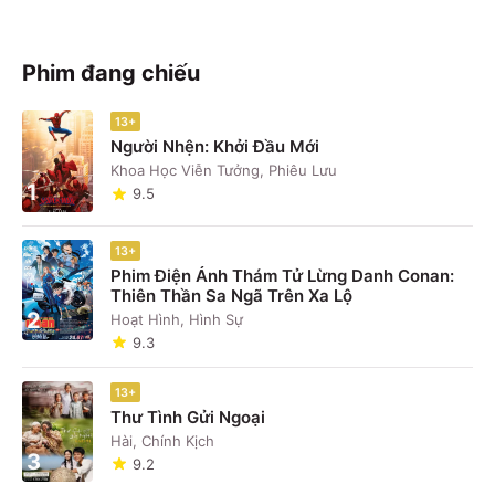
Phim đang chiếu
13+
Người Nhện: Khởi Đầu Mới
Khoa Học Viễn Tưởng, Phiêu Lưu
1
9.5
13+
Phim Điện Ảnh Thám Tử Lừng Danh Conan:
Thiên Thần Sa Ngã Trên Xa Lộ
2
Hoạt Hình, Hình Sự
9.3
13+
Thư Tình Gửi Ngoại
Hài, Chính Kịch
3
9.2