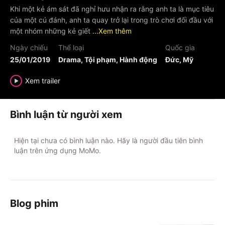
Khi một kẻ ám sát đã nghỉ hưu nhận ra rằng anh ta là mục tiêu
của một cú đánh, anh ta quay trở lại trong trò chơi đối đầu với
một nhóm những kẻ giết
...Xem thêm
Ngày chiếu
Thể loại
Quốc gia
25/01/2019
Drama, Tội phạm, Hành động
Đức, Mỹ
Xem trailer
Bình luận từ người xem
Hiện tại chưa có bình luận nào. Hãy là người đầu tiên bình
luận trên ứng dụng MoMo.
Blog phim