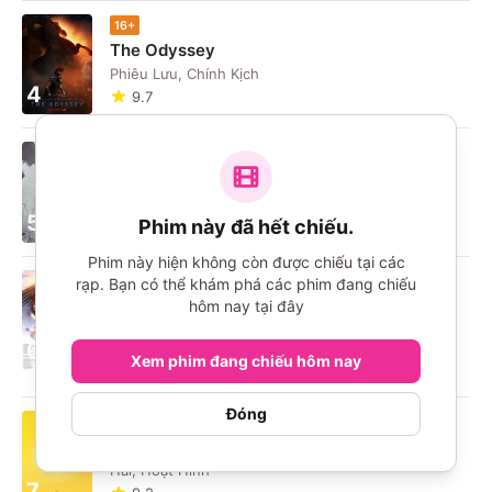
16+
The Odyssey
Phiêu Lưu, Chính Kịch
4
9.7
16+
Ngày Tàn Của Phố Oak
Khoa Học Viễn Tưởng, Bí Ẩn
5
Phim này đã hết chiếu.
9.6
Phim này hiện không còn được chiếu tại các
P
rạp. Bạn có thể khám phá các phim đang chiếu
Umamusume: Pretty Derby - Khởi Đầu Kỷ
hôm nay tại đây
Nguyên Mới
6
Hài, Hoạt Hình
Xem phim đang chiếu hôm nay
9.8
Đóng
P
Minions & Quái Vật
Hài, Hoạt Hình
7