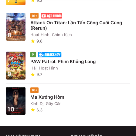
9.2
16+
Attack On Titan: Lần Tấn Công Cuối Cùng
(Rerun)
8
Hoạt Hình, Chính Kịch
9.8
P
PAW Patrol: Phim Khủng Long
Hài, Hoạt Hình
9
9.7
16+
Ma Xưởng Hòm
Kinh Dị, Gây Cấn
10
6.3