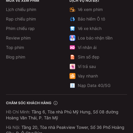
MUA VÉ XEM PHIM
DỊCH VỤ NỔI BẬT
Lịch chiếu phim
Vé xem phim
Rạp chiếu phim
Bảo hiểm Ô tô
Phim chiếu rạp
Vé xe khách
Review phim
Loa báo nhận tiền
Top phim
Ví nhân ái
Blog phim
Sim số đẹp
Ví trả sau
Vay nhanh
Nạp Data 4G/5G
CHĂM SÓC KHÁCH HÀNG
Hồ Chí Minh
:
Tầng 6, Tòa nhà Phú Mỹ Hưng, Số 08 đường
Hoàng Văn Thái, P. Tân Mỹ
Hà Nội
:
Tầng 20, Tòa nhà Peakview Tower, Số 36 Phố Hoàng