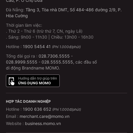
Cầu, P. Ô Chợ Dừa
Đà Nẵng
:
Tầng 3, Tòa nhà DMT, Số 484-486 đường 2/9, P.
Hòa Cường
Thời gian làm việc:
.
Thứ 2 - Thứ 6 (trừ thứ 7, CN, ngày Lễ)
.
Sáng: 9h00 - 11h30 | Chiều: 13h00 - 16h30
Hotline :
1900 5454 41
(Phí 1.000đ/phút)
Tổng đài gọi ra :
028.7306.5555
-
028.9999.5555
-
028.5555.5555
, các đầu số
di động Brandname MOMO.
Hướng dẫn trợ giúp trên
ỨNG DỤNG MOMO
HỢP TÁC DOANH NGHIỆP
Hotline :
1900 636 652
(Phí 1.000đ/phút)
Email :
merchant.care@momo.vn
Website :
business.momo.vn