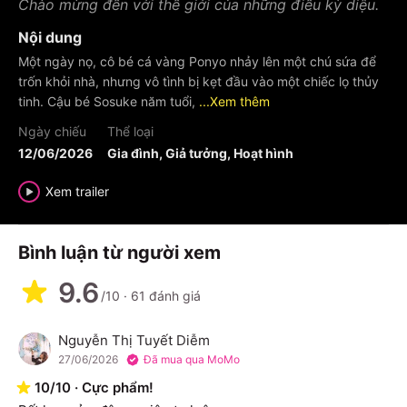
Chào mừng đến với thế giới của những điều kỳ diệu.
Nội dung
Một ngày nọ, cô bé cá vàng Ponyo nhảy lên một chú sứa để
trốn khỏi nhà, nhưng vô tình bị kẹt đầu vào một chiếc lọ thủy
tinh. Cậu bé Sosuke năm tuổi,
...Xem thêm
Ngày chiếu
Thể loại
12/06/2026
Gia đình, Giả tưởng, Hoạt hình
Xem trailer
Bình luận từ người xem
9.6
/10
·
61
đánh giá
Nguyễn Thị Tuyết Diễm
N
27/06/2026
Đã mua qua MoMo
10
/
10
·
Cực phẩm!