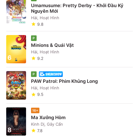
Umamusume: Pretty Derby - Khởi Đầu Kỷ
Nguyên Mới
5
Hài, Hoạt Hình
9.8
P
Minions & Quái Vật
Hài, Hoạt Hình
6
9.2
P
PAW Patrol: Phim Khủng Long
Hài, Hoạt Hình
7
9.5
16+
Ma Xưởng Hòm
Kinh Dị, Gây Cấn
8
7.8