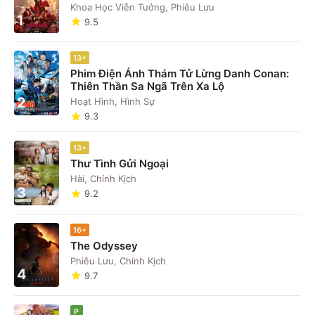
Khoa Học Viễn Tưởng, Phiêu Lưu
1
9.5
13+
Phim Điện Ảnh Thám Tử Lừng Danh Conan:
Thiên Thần Sa Ngã Trên Xa Lộ
2
Hoạt Hình, Hình Sự
9.3
13+
Thư Tình Gửi Ngoại
Hài, Chính Kịch
3
9.2
16+
The Odyssey
Phiêu Lưu, Chính Kịch
4
9.7
P