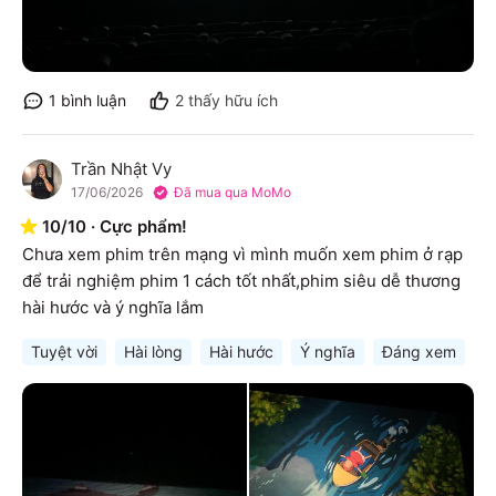
1
bình luận
2
thấy hữu ích
Trần Nhật Vy
T
17/06/2026
Đã mua qua MoMo
10
/
10
·
Cực phẩm!
Chưa xem phim trên mạng vì mình muốn xem phim ở rạp 
để trải nghiệm phim 1 cách tốt nhất,phim siêu dễ thương 
hài hước và ý nghĩa lắm
Tuyệt vời
Hài lòng
Hài hước
Ý nghĩa
Đáng xem
S