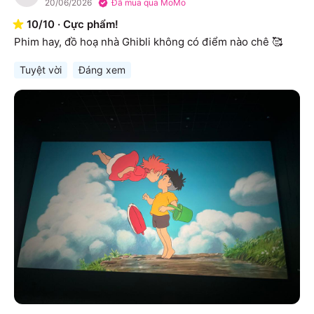
20/06/2026
Đã mua qua MoMo
10
/
10
·
Cực phẩm!
Phim hay, đồ hoạ nhà Ghibli không có điểm nào chê 🥰
Tuyệt vời
Đáng xem