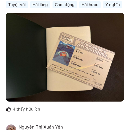
Tuyệt vời
Hài lòng
Cảm động
Hài hước
Ý nghĩa
Gi
4
thấy hữu ích
Nguyễn Thị Xuân Yên
N