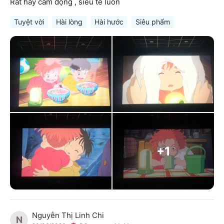
Rất hay cảm động , siêu te luôn
Tuyệt vời
Hài lòng
Hài hước
Siêu phẩm
+
1
Nguyễn Thị Linh Chi
N