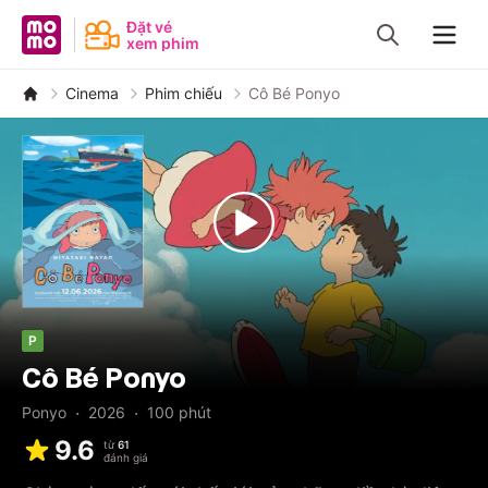
MoMo - Ứng dụng tài chính
Đặt vé
xem phim
Navig
Cinema
Phim chiếu
Cô Bé Ponyo
P
Cô Bé Ponyo
·
·
Ponyo
2026
100
phút
9.6
từ
61
đánh giá