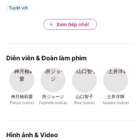
Tuyệt vời
Xem tiếp nhé!
Diễn viên & Đoàn làm phim
神月柚莉愛
所ジョージ
山口智子
土井洋輝
Ponyo (voice)
Fujimoto (voice)
Risa (voice)
Sosuke (voice)
Gr
Hình ảnh & Video