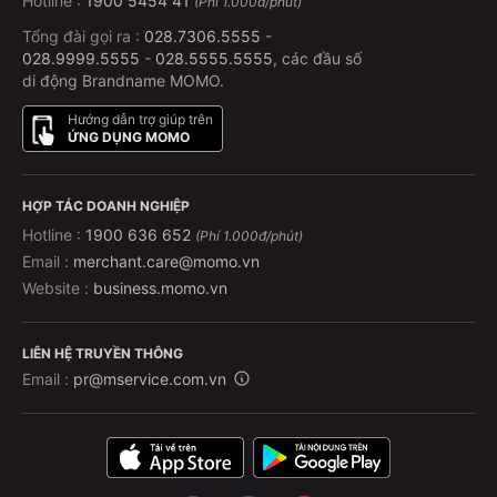
Hotline :
1900 5454 41
(Phí 1.000đ/phút)
Tổng đài gọi ra :
028.7306.5555
-
028.9999.5555
-
028.5555.5555
, các đầu số
di động Brandname MOMO.
Hướng dẫn trợ giúp trên
ỨNG DỤNG MOMO
HỢP TÁC DOANH NGHIỆP
Hotline :
1900 636 652
(Phí 1.000đ/phút)
Email :
merchant.care@momo.vn
Website :
business.momo.vn
LIÊN HỆ TRUYỀN THÔNG
Email :
pr@mservice.com.vn