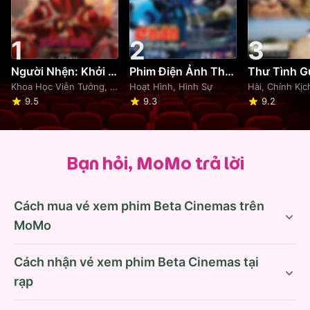
1
2
3
Người Nhện: Khởi Đầu Mới
Phim Điện Ảnh Thám Tử Lừng Danh Conan: Thiên Thần Sa Ngã Trên Xa Lộ
Thư Tình G
Khoa Học Viễn Tưởng, Phiêu Lưu
Hoạt Hình, Hình Sự
Hài, Chính Kịc
9.5
9.3
9.2
Bạn hỏi, MoMo trả lời
Cách mua vé xem phim Beta Cinemas trên
MoMo
Cách nhận vé xem phim Beta Cinemas tại
rạp