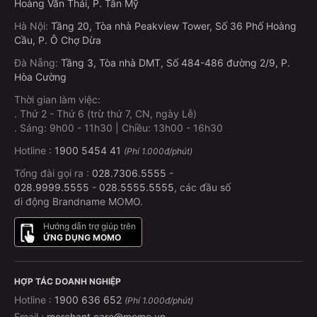
Hoàng Văn Thái, P. Tân Mỹ
Vui lòng kiểm tra lại giá vé chính xác ngay tại bước
Hà Nội
:
Tầng 20, Tòa nhà Peakview Tower, Số 36 Phố Hoàng
đặt vé
Cầu, P. Ô Chợ Dừa
để có thông tin chuẩn nhất.
Đà Nẵng
:
Tầng 3, Tòa nhà DMT, Số 484-486 đường 2/9, P.
Các ưu đãi và giá vé đặc biệt
Hòa Cường
Thời gian làm việc:
Happy Day (Thứ 3): Rạp Beta thường có ưu đãi
.
Thứ 2 - Thứ 6 (trừ thứ 7, CN, ngày Lễ)
đồng giá vé cho tất cả các đối tượng, với mức giá
.
Sáng: 9h00 - 11h30 | Chiều: 13h00 - 16h30
hấp dẫn khoảng 45.000 VNĐ.
Hotline :
1900 5454 41
(Phí 1.000đ/phút)
Giá vé theo suất chiếu: Giá vé có thể rẻ hơn vào
Tổng đài gọi ra :
028.7306.5555
-
các suất chiếu sớm (trước 10h) hoặc suất chiếu
028.9999.5555
-
028.5555.5555
, các đầu số
muộn (sau 22h).
di động Brandname MOMO.
Giá vé 3D: Vé xem phim 3D thường cao hơn vé 2D
Hướng dẫn trợ giúp trên
từ 20.000 - 30.000 VNĐ tùy từng rạp.
ỨNG DỤNG MOMO
Giá vé theo chi nhánh: Một số rạp ở các tỉnh hoặc
khu vực ngoại thành có thể có mức giá ưu đãi hơn.
HỢP TÁC DOANH NGHIỆP
Để có thông tin giá vé chính xác nhất, bạn nên kiểm
Hotline :
1900 636 652
(Phí 1.000đ/phút)
Email :
merchant.care@momo.vn