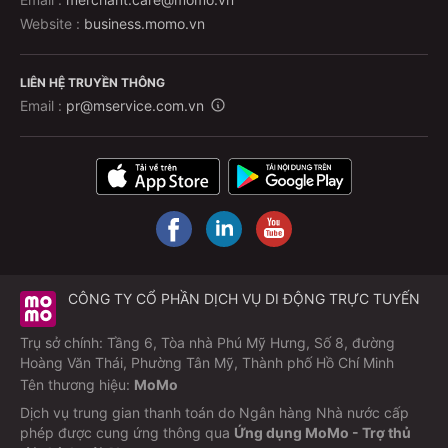
tra trực tiếp trên website của Beta Cinemas hoặc các
nền tảng đặt vé trực tuyến như MoMo trước khi đặt
Website :
business.momo.vn
mua.
LIÊN HỆ TRUYỀN THÔNG
Beta Long Khánhcó thanh toán MoMo được
Email :
pr@mservice.com.vn
không?
Có. Bạn có thể chọn MoMo ở bước thanh toán để trả
nhanh, an toàn. Trên web, chỉ cần quét mã QR hiển thị
để mở app MoMo và xác nhận thanh toán (hỗ trợ xác
thực an toàn). Nếu đang có khuyến mãi, hệ thống sẽ
tự hiển thị mã/giảm giá ngay trong bước thanh toán.
CÔNG TY CỔ PHẦN DỊCH VỤ DI ĐỘNG TRỰC TUYẾN
Nhận vé sau khi mua trên MoMo như nào?
Cách 1
: Mở ứng dụng MoMo → chạm Biểu tượng
Trụ sở chính: Tầng 6, Tòa nhà Phú Mỹ Hưng, Số 8, đường
Hoàng Văn Thái, Phường Tân Mỹ, Thành phố Hồ Chí Minh
thông báo (hình cái chuông ở góc trên-phải) →
Tên thương hiệu:
MoMo
chọn thông báo “ĐẶT VÉ THÀNH CÔNG” để xem
vé điện tử (QR/e-ticket).
Dịch vụ trung gian thanh toán do Ngân hàng Nhà nước cấp
phép được cung ứng thông qua
Ứng dụng MoMo - Trợ thủ
Cách 2
: Hoặc, từ màn hình chính vào [Mua Vé Xem