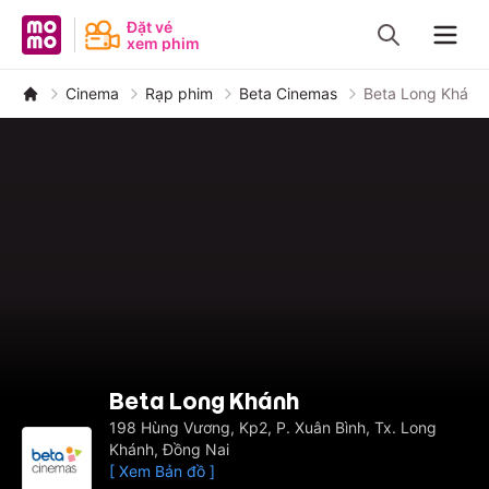
MoMo - Ứng dụng tài chính
Đặt vé
xem phim
Navig
Cinema
Rạp phim
Beta Cinemas
Beta Long Khánh
Beta Long Khánh
198 Hùng Vương, Kp2, P. Xuân Bình, Tx. Long
Khánh, Đồng Nai
[ Xem Bản đồ ]