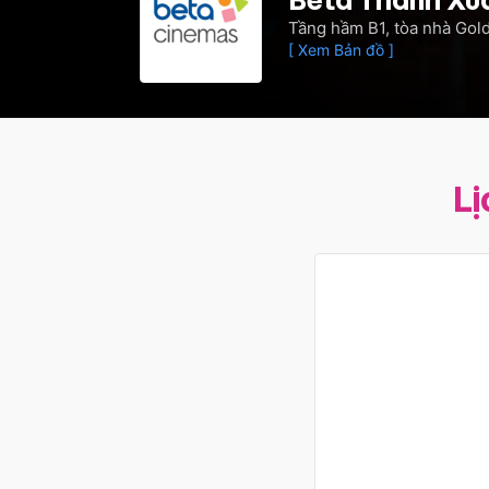
Tầng hầm B1, tòa nhà Gol
[ Xem Bản đồ ]
L