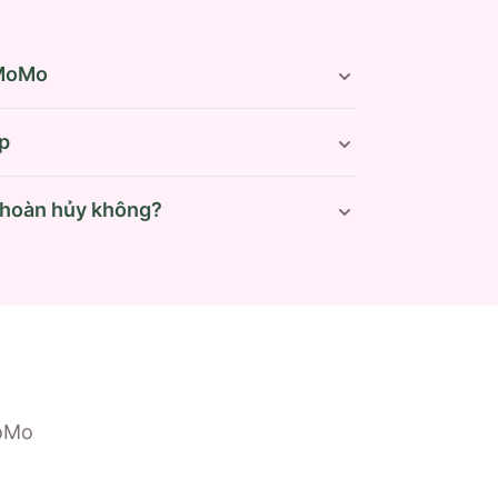
 MoMo
p
 hoàn hủy không?
MoMo