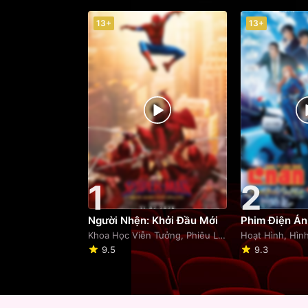
13+
13+
1
2
Người Nhện: Khởi Đầu Mới
Khoa Học Viễn Tưởng, Phiêu Lưu
Hoạt Hình, Hìn
9.5
9.3