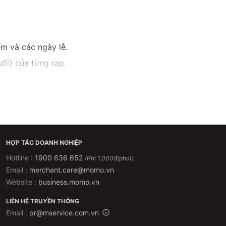
ểm và các ngày lễ.
ối) của từng rạp.
hủ nhật
Ngày lễ, Tết
0.000 VNĐ
80.000 VNĐ
HỢP TÁC DOANH NGHIỆP
80.000 VNĐ
Hotline :
1900 636 652
(Phí 1.000đ/phút)
Email :
merchant.care@momo.vn
, suất chiếu, và thời điểm đặt
Website :
business.momo.vn
LIÊN HỆ TRUYỀN THÔNG
Email :
pr@mservice.com.vn