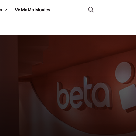
m
Về MoMo Movies