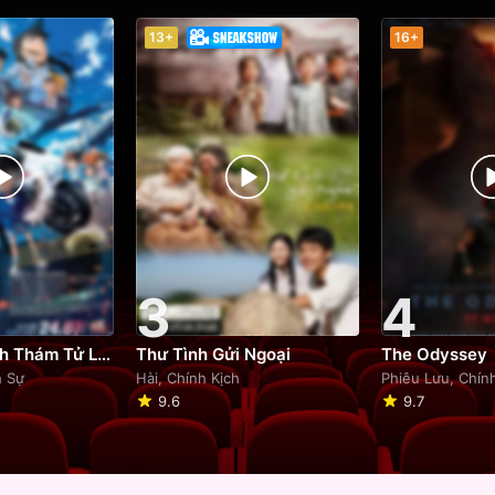
13+
16+
3
4
Phim Điện Ảnh Thám Tử Lừng Danh Conan: Thiên Thần Sa Ngã Trên Xa Lộ
Thư Tình Gửi Ngoại
The Odyssey
h Sự
Hài, Chính Kịch
Phiêu Lưu, Chín
9.6
9.7