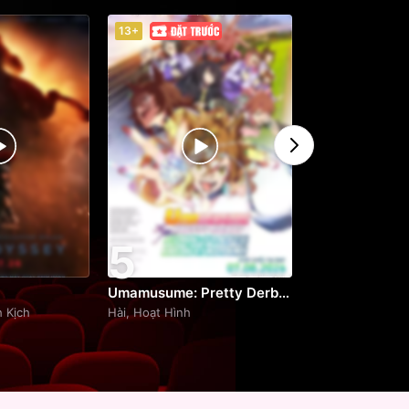
13+
P
5
6
Umamusume: Pretty Derby - Khởi Đầu Kỷ Nguyên Mới
Minions & Quái
h Kịch
Hài, Hoạt Hình
Hài, Hoạt Hình
9.2