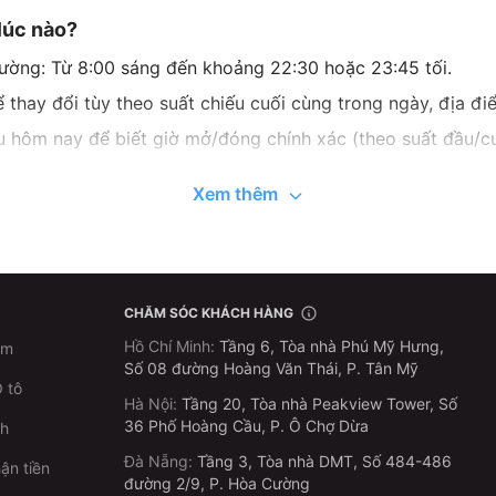
lúc nào?
ờng: Từ 8:00 sáng đến khoảng 22:30 hoặc 23:45 tối.
 thay đổi tùy theo suất chiếu cuối cùng trong ngày, địa đi
ếu hôm nay để biết giờ mở/đóng chính xác (theo suất đầu/cu
Xem thêm
nh Xuân (áp dụng cho phim 2D):
Thứ 2 - Thứ 6
Thứ 7, C
55.000 - 70.000 VNĐ
60.000 - 8
CHĂM SÓC KHÁCH HÀNG
, người cao tuổi
40.000 - 45.000 VNĐ
45.000 VNĐ
Hồ Chí Minh
:
Tầng 6, Tòa nhà Phú Mỹ Hưng,
im
Số 08 đường Hoàng Văn Thái, P. Tân Mỹ
 tô
o chung
. Giá vé cuối cùng có thể thay đổi tùy thuộc vào rạp
Hà Nội
:
Tầng 20, Tòa nhà Peakview Tower, Số
36 Phố Hoàng Cầu, P. Ô Chợ Dừa
ch
Đà Nẵng
:
Tầng 3, Tòa nhà DMT, Số 484-486
chính xác ngay tại bước đặt vé
để có thông tin chuẩn nhất.
ận tiền
đường 2/9, P. Hòa Cường