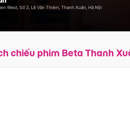
den West, Số 2, Lê Văn Thiêm, Thanh Xuân, Hà Nội
ịch chiếu phim Beta Thanh Xu