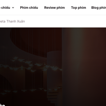
 chiếu
Phim chiếu
Review phim
Top phim
Blog phi
Beta Thanh Xuân
ân