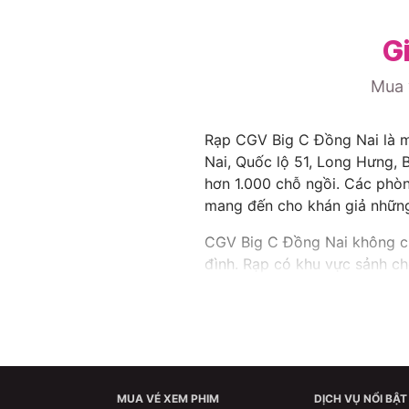
G
Mua 
Rạp CGV Big C Đồng Nai là mộ
Nai, Quốc lộ 51, Long Hưng, 
hơn 1.000 chỗ ngồi. Các phòn
mang đến cho khán giả những 
CGV Big C Đồng Nai không chỉ
đình. Rạp có khu vực sảnh chờ
Internet,... Ngoài ra, rạp cò
những bộ phim mới nhất với g
Đến với CGV Big C Đồng Nai,
thanh tuyệt vời. Bạn cũng có 
phim. CGV Big C Đồng Nai là đ
MUA VÉ XEM PHIM
DỊCH VỤ NỔI BẬT