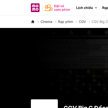
MoMo - Ứng dụng tài chính
Đặt vé
Lịch chiếu
Rạp
xem phim
Cinema
Rạp phim
CGV
CGV Big C
CGV Big C Đồng