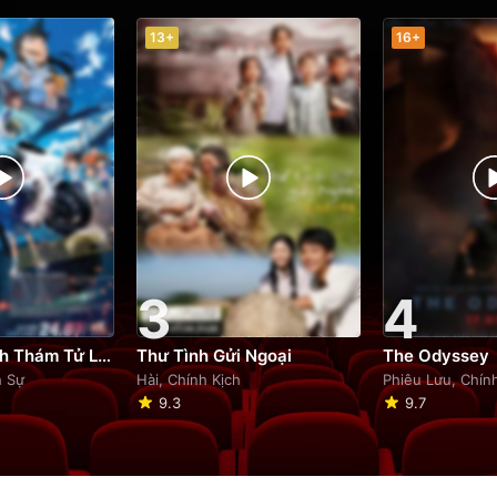
13+
16+
3
4
Phim Điện Ảnh Thám Tử Lừng Danh Conan: Thiên Thần Sa Ngã Trên Xa Lộ
Thư Tình Gửi Ngoại
The Odyssey
h Sự
Hài, Chính Kịch
Phiêu Lưu, Chín
9.3
9.7