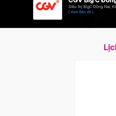
Siêu thị BigC Đồng Nai, K
[ Xem Bản đồ ]
Lịc