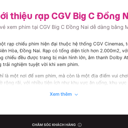
iới thiệu rạp CGV Big C Đồng N
vé xem phim tại CGV Big C Đồng Nai dễ dàng bằng
t rạp chiếu phim hiện đại thuộc hệ thống CGV Cinemas, tọ
Biên Hòa, Đồng Nai. Rạp có tổng diện tích hơn 2.000m2, vớ
g chiếu đều được trang bị màn hình lớn, âm thanh Dolby At
trải nghiệm tuyệt vời khi xem phim.
 là một nơi để xem phim, mà còn là một địa điểm vui chơi g
 rộng rãi, với nhiều tiện ích như khu vực ăn uống, khu vực
n tổ chức nhiều chương trình khuyến mãi hấp dẫn, giúp khách
Xem thêm
iá ưu đãi.
 bạn sẽ có cơ hội thưởng thức những bộ phim mới nhất, với
thể tìm thấy những chương trình khuyến mãi hấp dẫn, giúp b
ịa điểm lý tưởng để bạn thư giãn và giải trí cùng gia đình
CHĂM SÓC KHÁCH HÀNG