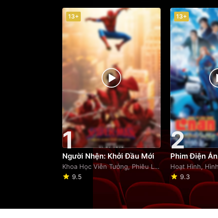
13+
13+
1
2
Người Nhện: Khởi Đầu Mới
Khoa Học Viễn Tưởng, Phiêu Lưu
Hoạt Hình, Hìn
9.5
9.3