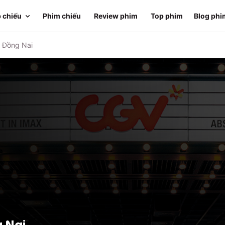
 chiếu
Phim chiếu
Review phim
Top phim
Blog phi
 Đồng Nai
 Nai