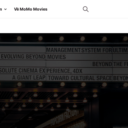
m
Về MoMo Movies