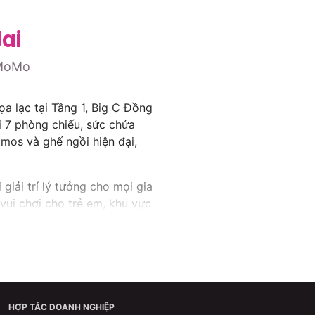
ai
 MoMo
a lạc tại Tầng 1, Big C Đồng
i 7 phòng chiếu, sức chứa
mos và ghế ngồi hiện đại,
iải trí lý tưởng cho mọi gia
 vui chơi cho trẻ em, khu vực
 hàng có cơ hội trải nghiệm
 chất lượng hình ảnh và âm
ạn tiết kiệm chi phí khi xem
 và bạn bè.
HỢP TÁC DOANH NGHIỆP