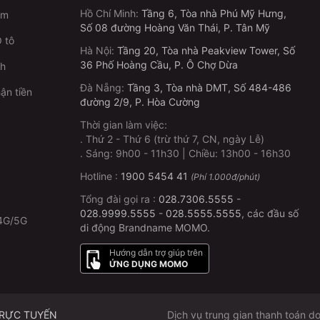
Hồ Chí Minh
:
Tầng 6, Tòa nhà Phú Mỹ Hưng,
im
ửa lúc nào?
Số 08 đường Hoàng Văn Thái, P. Tân Mỹ
 tô
ưng, ngày lễ có thể thay đổi theo suất chiếu. Vui lòng xem
Hà Nội
:
Tầng 20, Tòa nhà Peakview Tower, Số
cuối)
36 Phố Hoàng Cầu, P. Ô Chợ Dừa
ch
Đà Nẵng
:
Tầng 3, Tòa nhà DMT, Số 484-486
ận tiền
i:
đường 2/9, P. Hòa Cường
Thời gian làm việc:
Ghế thường (1 ghế)
.
Thứ 2 - Thứ 6 (trừ thứ 7, CN, ngày Lễ)
p
.
Sáng: 9h00 - 11h30 | Chiều: 13h00 - 16h30
Thành viên CGV
Con
Người
Si
Young
nít
già
vi
Hotline :
1900 5454 41
(Phí 1.000đ/phút)
Tổng đài gọi ra :
028.7306.5555
-
60K
60K
60K
60K
028.9999.5555
-
028.5555.5555
, các đầu số
4G/5G
di động Brandname MOMO.
60K
60K
70K
70K
Hướng dẫn trợ giúp trên
ỨNG DỤNG MOMO
h
60K
60K
85K
70K
75K
75K
75K
75K
TRỰC TUYẾN
Dịch vụ trung gian thanh toán