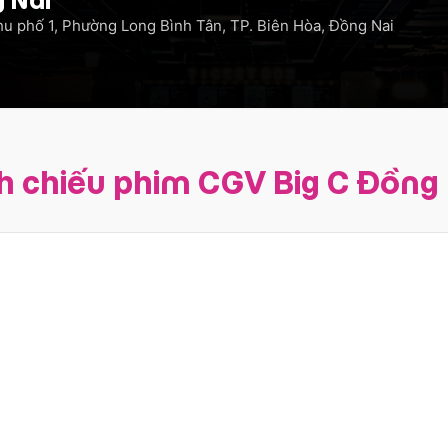
hu phố 1, Phường Long Bình Tân, TP. Biên Hòa, Đồng Nai
h chiếu phim CGV Big C Đồng 