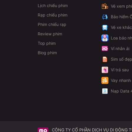
Lịch chiếu phim
Vé xem ph
CGV Big C Đồng Nai mở c
Rạp chiếu phim
Bảo hiểm Ô
Thông thường 08:00–22:00, nh
Phim chiếu rạp
giờ mở/đóng (theo suất đầu/
Vé xe khá
Review phim
Loa báo nh
Giá vé CGV Big C Đồng Na
Top phim
Ví nhân ái
Blog phim
Giá vé CGV 2D
Sim số đẹ
Thời gian
Ví trả sau
Vay nhanh
Thứ 2/3/5 Ca chiếu đầu
Nạp Data 
Thứ 2/3/5 Ca chiếu trước
12h
Thứ 2/3/5 Ca chiếu sau 12
Thứ 4
CÔNG TY CỔ PHẦN DỊCH VỤ DI ĐỘNG 