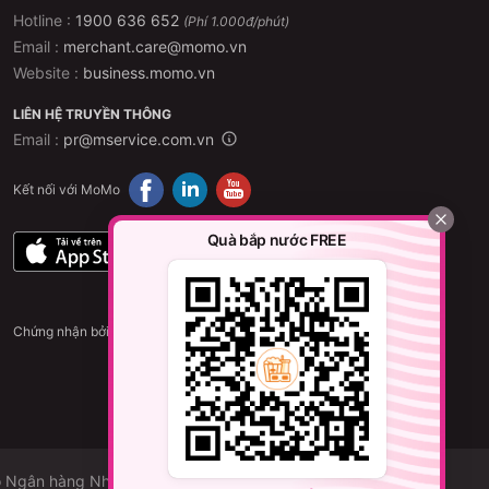
Hotline :
1900 636 652
(Phí 1.000đ/phút)
Email :
merchant.care@momo.vn
 lịch chiếu hôm nay để biết
Website :
business.momo.vn
LIÊN HỆ TRUYỀN THÔNG
Email :
pr@mservice.com.vn
Kết nối với MoMo
MoMo
Quà bắp nước FREE
nh
Người
ên
lớn
70K
65k
Chứng nhận bởi
70K
65k
85K
65k
75K
75K
 do Ngân hàng Nhà nước cấp phép được cung ứng