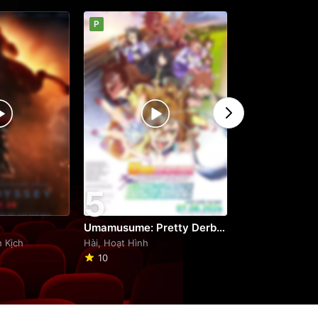
P
P
5
6
Umamusume: Pretty Derby - Khởi Đầu Kỷ Nguyên Mới
Minions & Quái
h Kịch
Hài, Hoạt Hình
Hài, Hoạt Hình
10
9.2