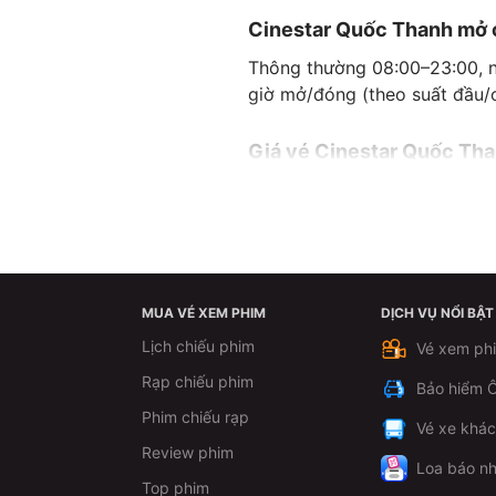
Cinestar Quốc Thanh mở 
Thông thường 08:00–23:00, nh
giờ mở/đóng (theo suất đầu/
Giá vé Cinestar Quốc Tha
VÉ 2D
THỜI GIAN
THỨ 2 - 4 - 5
MUA VÉ XEM PHIM
DỊCH VỤ NỔI BẬT
Suất trước 17h
Lịch chiếu phim
Vé xem ph
THỨ 2 - 4 - 5
Rạp chiếu phim
Suất sau 17h
Bảo hiểm Ô
Phim chiếu rạp
Vé xe khá
THỨ 3
Review phim
Loa báo nh
THỨ 6 - 7 - CN
Top phim