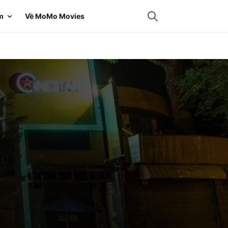
m
Về MoMo Movies