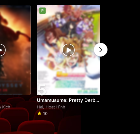
P
P
5
6
Umamusume: Pretty Derby - Khởi Đầu Kỷ Nguyên Mới
Minions & Quái
h Kịch
Hài, Hoạt Hình
Hài, Hoạt Hình
10
9.2