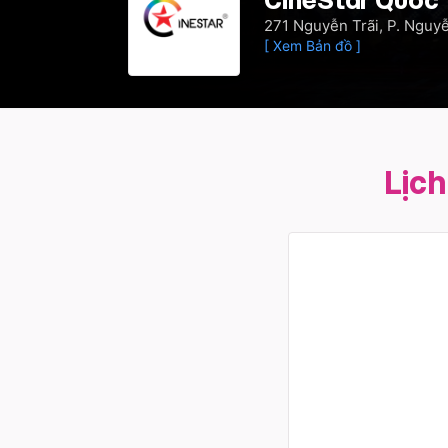
271 Nguyễn Trãi, P. Nguyễ
[ Xem Bản đồ ]
Lịc