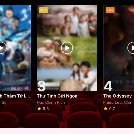
13+
16+
3
4
Phim Điện Ảnh Thám Tử Lừng Danh Conan: Thiên Thần Sa Ngã Trên Xa Lộ
Thư Tình Gửi Ngoại
The Odyssey
h Sự
Hài, Chính Kịch
Phiêu Lưu, Chín
9.3
9.7