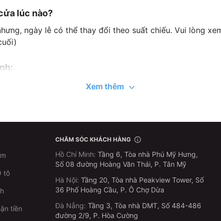
cửa lúc nào?
ưng, ngày lễ có thể thay đổi theo suất chiếu. Vui lòng xem
cuối)
nh:
Xem thêm
GHẾ THƯỜNG (Giá 01/ Ghế
G-Star
Người lớn
U22
65k
70k
50
CHĂM SÓC KHÁCH HÀNG
45k
Hồ Chí Minh
:
Tầng 6, Tòa nhà Phú Mỹ Hưng,
im
Số 08 đường Hoàng Văn Thái, P. Tân Mỹ
70k
75k
50
 tô
Hà Nội
:
Tầng 20, Tòa nhà Peakview Tower, Số
36 Phố Hoàng Cầu, P. Ô Chợ Dừa
ch
50k
45k
50
Đà Nẵng
:
Tầng 3, Tòa nhà DMT, Số 484-486
ận tiền
đường 2/9, P. Hòa Cường
75k
85k
60