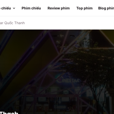
 chiếu
Phim chiếu
Review phim
Top phim
Blog phi
tar Quốc Thanh
 Thanh