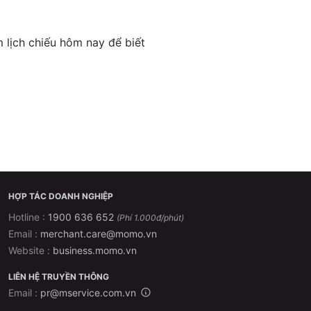
 lịch chiếu hôm nay để biết
)
Trẻ em, Người già
k
HỢP TÁC DOANH NGHIỆP
Hotline :
1900 636 652
(Phí 1.000đ/phút)
Email :
merchant.care@momo.vn
k
Website :
business.momo.vn
k
LIÊN HỆ TRUYỀN THÔNG
Email :
pr@mservice.com.vn
k