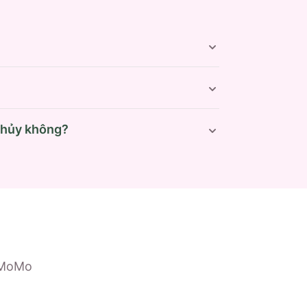
n hủy không?
 MoMo