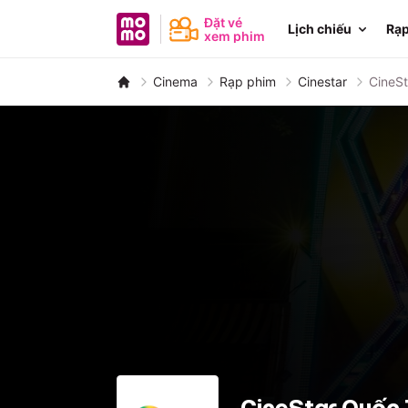
MoMo - Ứng dụng tài chính
Đặt vé
Lịch chiếu
Rạp
xem phim
Cinema
Rạp phim
Cinestar
CineS
CineStar Quốc