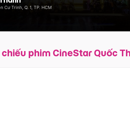
n Cư Trinh, Q. 1, TP. HCM
h chiếu phim CineStar Quốc T