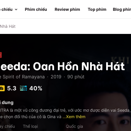
 chiếu
Phim chiếu
Review phim
Top phim
Blog phi
 Nhà Hát
+
eeda: Oan Hồn Nhà Hát
e Spirit of Ramayana
·
2019
·
90
phút
5.3
40%
i dung
TRA là một vũ công đương đại trẻ, với ước mơ được diễn vai Seeda
e chọn đối thủ của cô là Gina và
...Xem thêm
y chiếu
Thể loại
Quốc gia