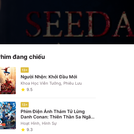
Phim đang chiếu
13+
Người Nhện: Khởi Đầu Mới
Khoa Học Viễn Tưởng, Phiêu Lưu
1
9.5
13+
Phim Điện Ảnh Thám Tử Lừng
Danh Conan: Thiên Thần Sa Ngã
2
Trên Xa Lộ
Hoạt Hình, Hình Sự
9.3