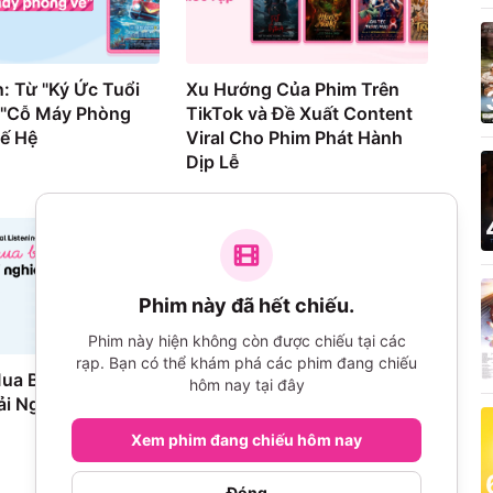
: Từ "Ký Ức Tuổi
Xu Hướng Của Phim Trên
 "Cỗ Máy Phòng
TikTok và Đề Xuất Content
hế Hệ
Viral Cho Phim Phát Hành
Dịp Lễ
Phim này đã hết chiếu.
Phim này hiện không còn được chiếu tại các
rạp. Bạn có thể khám phá các phim đang chiếu
Mua Bùng Nổ
The Art of Sarah (2026):
hôm nay tại đây
i Nghiệm Bị Lệch
Review & Phân Tích Toàn
Diện
Xem phim đang chiếu hôm nay
899
lượt xem
Đóng