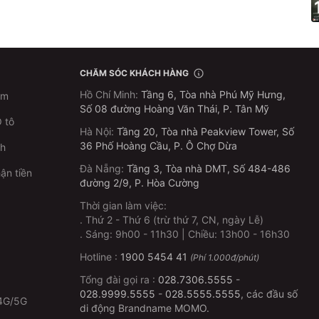
CHĂM SÓC KHÁCH HÀNG
Hồ Chí Minh
:
Tầng 6, Tòa nhà Phú Mỹ Hưng,
im
Số 08 đường Hoàng Văn Thái, P. Tân Mỹ
 tô
Hà Nội
:
Tầng 20, Tòa nhà Peakview Tower, Số
36 Phố Hoàng Cầu, P. Ô Chợ Dừa
ch
Đà Nẵng
:
Tầng 3, Tòa nhà DMT, Số 484-486
ận tiền
đường 2/9, P. Hòa Cường
Thời gian làm việc:
.
Thứ 2 - Thứ 6 (trừ thứ 7, CN, ngày Lễ)
p
.
Sáng: 9h00 - 11h30 | Chiều: 13h00 - 16h30
Hotline :
1900 5454 41
(Phí 1.000đ/phút)
Tổng đài gọi ra :
028.7306.5555
-
028.9999.5555
-
028.5555.5555
, các đầu số
4G/5G
di động Brandname MOMO.