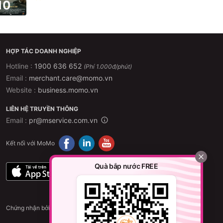
10
HỢP TÁC DOANH NGHIỆP
Hotline :
1900 636 652
(Phí 1.000đ/phút)
Email :
merchant.care@momo.vn
Website :
business.momo.vn
LIÊN HỆ TRUYỀN THÔNG
Email :
pr@mservice.com.vn
Kết nối với MoMo
Quà bắp nước FREE
Chứng nhận bởi