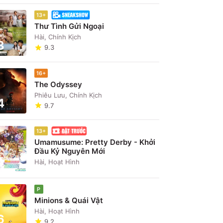
13+
Thư Tình Gửi Ngoại
Hài, Chính Kịch
3
9.3
16+
The Odyssey
Phiêu Lưu, Chính Kịch
4
9.7
13+
Umamusume: Pretty Derby - Khởi
Đầu Kỷ Nguyên Mới
5
Hài, Hoạt Hình
P
Minions & Quái Vật
Hài, Hoạt Hình
6
9.2