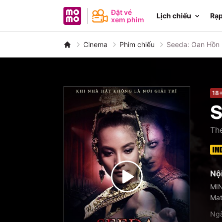
MoMo - Ứng dụng tài chính
Đặt vé
Lịch chiếu
Rạp
xem phim
Cinema
Phim chiếu
Seeda: Oan Hồn
18
S
Th
Nộ
MIN
Mat
Ngà