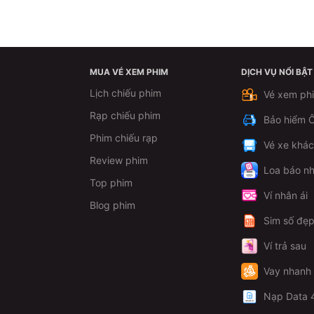
MUA VÉ XEM PHIM
DỊCH VỤ NỔI BẬT
Lịch chiếu phim
Vé xem ph
Rạp chiếu phim
Bảo hiểm Ô
Phim chiếu rạp
Vé xe khá
Review phim
Loa báo nh
Top phim
Ví nhân ái
Blog phim
Sim số đẹ
Ví trả sau
Vay nhanh
Nạp Data 