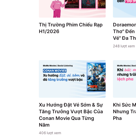
Thị Trường Phim Chiếu Rạp
Doraemon
H1/2026
Thơ" Đến
Vé" Đa T
248
lượt xem
Xu Hướng Đặt Vé Sớm & Sự
Khi Sức 
Tăng Trưởng Vượt Bậc Của
Nhưng Trả
Conan Movie Qua Từng
Pha
Năm
406
lượt xem