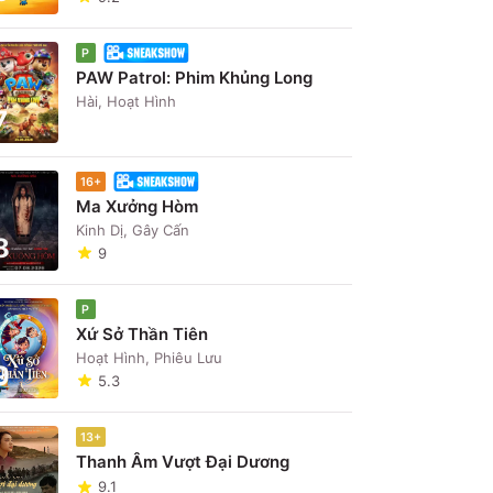
P
PAW Patrol: Phim Khủng Long
Hài, Hoạt Hình
7
16+
Ma Xưởng Hòm
Kinh Dị, Gây Cấn
8
9
P
Xứ Sở Thần Tiên
Hoạt Hình, Phiêu Lưu
9
5.3
13+
Thanh Âm Vượt Đại Dương
9.1