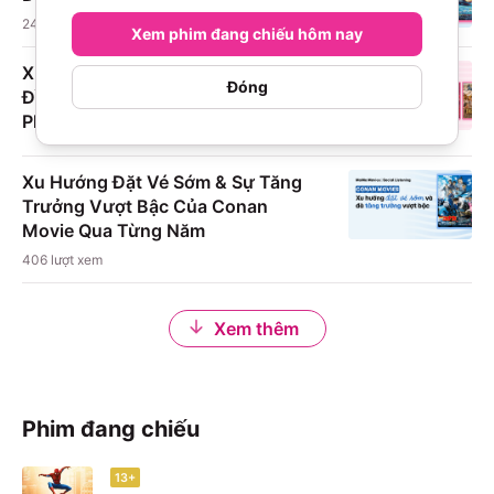
248
lượt xem
Xem phim đang chiếu hôm nay
Xu Hướng Của Phim Trên TikTok và
Đóng
Đề Xuất Content Viral Cho Phim
Phát Hành Dịp Lễ
Xu Hướng Đặt Vé Sớm & Sự Tăng
Trưởng Vượt Bậc Của Conan
Movie Qua Từng Năm
406
lượt xem
Xem thêm
Phim đang chiếu
13+