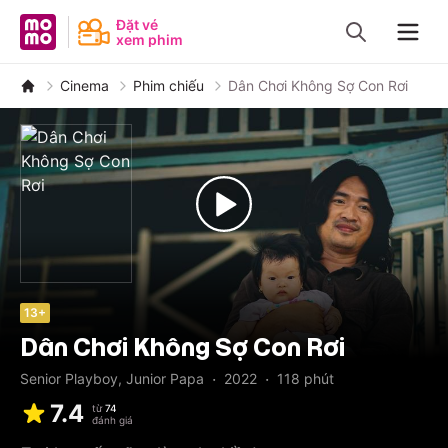
MoMo - Ứng dụng tài chính
Đặt vé
xem phim
Navig
Cinema
Phim chiếu
Dân Chơi Không Sợ Con Rơi
13+
Dân Chơi Không Sợ Con Rơi
·
·
Senior Playboy, Junior Papa
2022
118
phút
7.4
từ
74
đánh giá