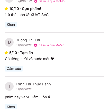
02/09/2022
Đã mua qua MoMo
10
/
10
·
Cực phẩm!
1từ thôi nha 😝 XUẤT SẮC
Khen
Duong Thi Thu
D
01/09/2022
Đã mua qua MoMo
5
/
10
·
Tạm ổn
Có tiếng cười và nước mắt ❤️
Cảm xúc
Trịnh Thị Thúy Hạnh
T
31/08/2022
phim hay và vui lắm luôn á
Khen