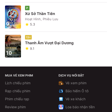
P
Xứ Sở Thần Tiên
Hoạt Hình, Phiêu Lưu
9
5.3
13+
Thanh Âm Vượt Đại Dương
9.1
10
MUA VÉ XEM PHIM
DỊCH VỤ NỔI BẬT
Lịch chiếu phim
Vé xem phim
Rạp chiếu phim
Bảo hiểm Ô tô
Phim chiếu rạp
Vé xe khách
Review phim
Loa báo nhận tiền