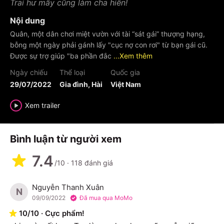
Trai hư mấy cũng làm cha hiền!
Nội dung
Quân, một dân chơi miệt vườn với tài “sát gái” thượng hạng,
bỗng một ngày phải gánh lấy "cục nợ con rơi" từ bạn gái cũ.
Được sự trợ giúp "ba phần đắc
...Xem thêm
Ngày chiếu
Thể loại
Quốc gia
29/07/2022
Gia đình, Hài
Việt Nam
Xem trailer
Bình luận từ người xem
7.4
/10
·
118
đánh giá
Nguyễn Thanh Xuân
N
09/09/2022
Đã mua qua MoMo
10
/
10
·
Cực phẩm!