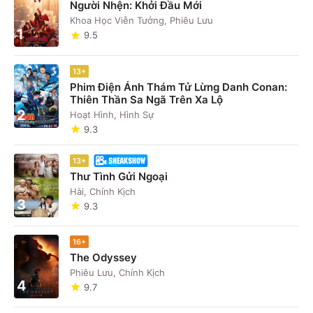
Người Nhện: Khởi Đầu Mới
Khoa Học Viễn Tưởng, Phiêu Lưu
1
9.5
13+
Phim Điện Ảnh Thám Tử Lừng Danh Conan:
Thiên Thần Sa Ngã Trên Xa Lộ
2
Hoạt Hình, Hình Sự
9.3
13+
Thư Tình Gửi Ngoại
Hài, Chính Kịch
3
9.3
16+
The Odyssey
Phiêu Lưu, Chính Kịch
4
9.7