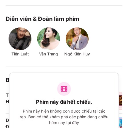
Diễn viên & Đoàn làm phim
Tiến Luật
Vân Trang
Ngô Kiến Huy
Blog phim
Thị Trường Phim Chiếu Rạp
H1/2026
Phim này đã hết chiếu.
Phim này hiện không còn được chiếu tại các
rạp. Bạn có thể khám phá các phim đang chiếu
Doraemon: Từ "Ký Ức Tuổi Thơ"
hôm nay tại đây
Đến "Cỗ Máy Phòng Vé" Đa Thế Hệ