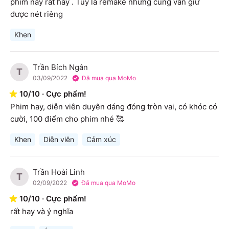
phim này rất hay . Tuy là remake nhưng cũng vẫn giữ 
được nét riêng
Khen
Trần Bích Ngân
T
03/09/2022
Đã mua qua MoMo
10
/
10
·
Cực phẩm!
Phim hay, diễn viên duyên dáng đóng tròn vai, có khóc có 
cười, 100 điểm cho phim nhé 🥰
Khen
Diễn viên
Cảm xúc
Trần Hoài Linh
T
02/09/2022
Đã mua qua MoMo
10
/
10
·
Cực phẩm!
rất hay và ý nghĩa