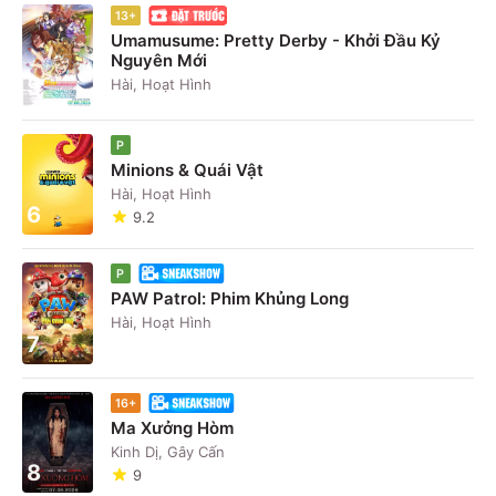
13+
Umamusume: Pretty Derby - Khởi Đầu Kỷ
Nguyên Mới
5
Hài, Hoạt Hình
P
Minions & Quái Vật
Hài, Hoạt Hình
6
9.2
P
PAW Patrol: Phim Khủng Long
Hài, Hoạt Hình
7
16+
Ma Xưởng Hòm
Kinh Dị, Gây Cấn
8
9