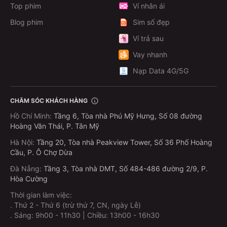
Top phim
Ví nhân ái
Blog phim
Sim số đẹp
Ví trả sau
Vay nhanh
Nạp Data 4G/5G
CHĂM SÓC KHÁCH HÀNG
Hồ Chí Minh
:
Tầng 6, Tòa nhà Phú Mỹ Hưng, Số 08 đường
Hoàng Văn Thái, P. Tân Mỹ
Hà Nội
:
Tầng 20, Tòa nhà Peakview Tower, Số 36 Phố Hoàng
Cầu, P. Ô Chợ Dừa
Đà Nẵng
:
Tầng 3, Tòa nhà DMT, Số 484-486 đường 2/9, P.
Hòa Cường
Thời gian làm việc:
.
Thứ 2 - Thứ 6 (trừ thứ 7, CN, ngày Lễ)
.
Sáng: 9h00 - 11h30 | Chiều: 13h00 - 16h30