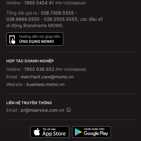
Hotline :
1900 5454 41
(Phí 1.000đ/phút)
Tổng đài gọi ra :
028.7306.5555
-
028.9999.5555
-
028.5555.5555
, các đầu số
di động Brandname MOMO.
Hướng dẫn trợ giúp trên
ỨNG DỤNG MOMO
HỢP TÁC DOANH NGHIỆP
Hotline :
1900 636 652
(Phí 1.000đ/phút)
Email :
merchant.care@momo.vn
Website :
business.momo.vn
LIÊN HỆ TRUYỀN THÔNG
Email :
pr@mservice.com.vn