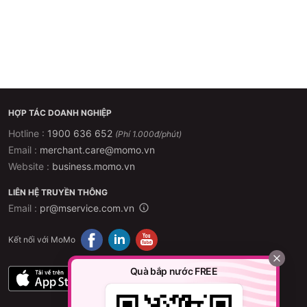
HỢP TÁC DOANH NGHIỆP
Hotline :
1900 636 652
(Phí 1.000đ/phút)
Email :
merchant.care@momo.vn
Website :
business.momo.vn
LIÊN HỆ TRUYỀN THÔNG
Email :
pr@mservice.com.vn
Kết nối với MoMo
Quà bắp nước FREE