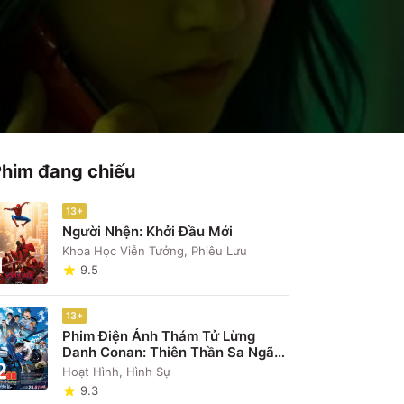
Phim đang chiếu
13+
Người Nhện: Khởi Đầu Mới
Khoa Học Viễn Tưởng, Phiêu Lưu
1
9.5
13+
Phim Điện Ảnh Thám Tử Lừng
Danh Conan: Thiên Thần Sa Ngã
2
Trên Xa Lộ
Hoạt Hình, Hình Sự
9.3