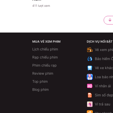
411
lượt xem
MUA VÉ XEM PHIM
DỊCH VỤ NỔI BẬT
Lịch chiếu phim
Vé xem ph
Rạp chiếu phim
Bảo hiểm Ô
Phim chiếu rạp
Vé xe khá
Review phim
Loa báo nh
Top phim
Ví nhân ái
Blog phim
Sim số đẹ
Ví trả sau