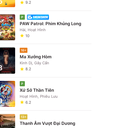
6
9.2
P
PAW Patrol: Phim Khủng Long
Hài, Hoạt Hình
7
10
16+
Ma Xưởng Hòm
Kinh Dị, Gây Cấn
8
8.2
P
Xứ Sở Thần Tiên
Hoạt Hình, Phiêu Lưu
9
6.2
13+
Thanh Âm Vượt Đại Dương