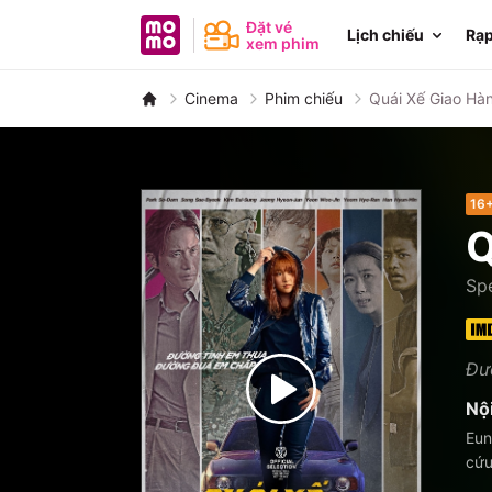
MoMo - Ứng dụng tài chính
Đặt vé
Lịch chiếu
Rạp
xem phim
Cinema
Phim chiếu
Quái Xế Giao Hà
16
Q
Spe
Đườ
Nộ
Eun
cứu