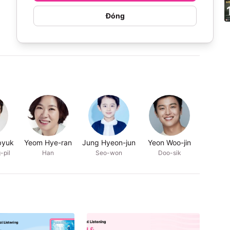
Đóng
byuk
Yeom Hye-ran
Jung Hyeon-jun
Yeon Woo-jin
-pil
Han
Seo-won
Doo-sik