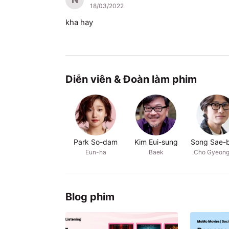
18/03/2022
kha hay
Diễn viên & Đoàn làm phim
Park So-dam
Kim Eui-sung
Song Sae-
Eun-ha
Baek
Cho Gyeong
Blog phim