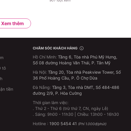
907
lượt xem
Xem thêm
CHĂM SÓC KHÁCH HÀNG
Hồ Chí Minh
:
Tầng 6, Tòa nhà Phú Mỹ Hưng,
im
Số 08 đường Hoàng Văn Thái, P. Tân Mỹ
 tô
Hà Nội
:
Tầng 20, Tòa nhà Peakview Tower, Số
36 Phố Hoàng Cầu, P. Ô Chợ Dừa
ch
Đà Nẵng
:
Tầng 3, Tòa nhà DMT, Số 484-486
ận tiền
đường 2/9, P. Hòa Cường
Thời gian làm việc:
.
Thứ 2 - Thứ 6 (trừ thứ 7, CN, ngày Lễ)
p
.
Sáng: 9h00 - 11h30 | Chiều: 13h00 - 16h30
Hotline :
1900 5454 41
(Phí 1.000đ/phút)