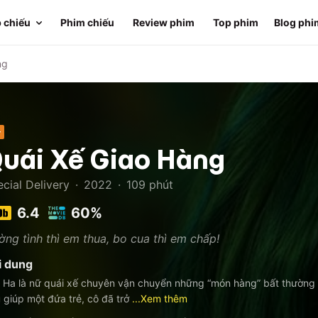
 chiếu
Phim chiếu
Review phim
Top phim
Blog phi
ng
+
uái Xế Giao Hàng
cial Delivery
·
2022
·
109
phút
6.4
60%
ng tình thì em thua, bo cua thì em chấp!
i dung
 Ha là nữ quái xế chuyên vận chuyển những “món hàng” bất thường vớ
 giúp một đứa trẻ, cô đã trở
...Xem thêm