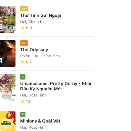
13+
Thư Tình Gửi Ngoại
Hài, Chính Kịch
3
9.3
16+
The Odyssey
Phiêu Lưu, Chính Kịch
4
9.7
P
Umamusume: Pretty Derby - Khởi
Đầu Kỷ Nguyên Mới
5
Hài, Hoạt Hình
10
P
Minions & Quái Vật
Hài, Hoạt Hình