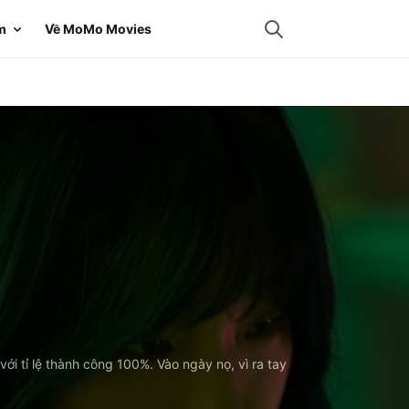
m
Về MoMo Movies
i tỉ lệ thành công 100%. Vào ngày nọ, vì ra tay