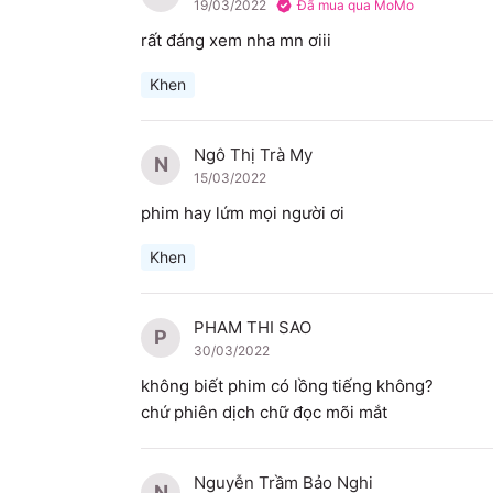
19/03/2022
Đã mua qua MoMo
rất đáng xem nha mn ơiii
Khen
Ngô Thị Trà My
N
15/03/2022
phim hay lứm mọi người ơi 
Khen
PHAM THI SAO
P
30/03/2022
không biết phim có lồng tiếng không? 

chứ phiên dịch chữ đọc mõi mắt
Nguyễn Trầm Bảo Nghi
N